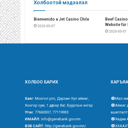
Холбоотой мэдээлэл
Bienvenido a Jet Casino Chile
Beef Casino 
Website für
2026-05-07
2026-05-07
ХОЛБОО БАРИХ
ХАРЪЯА
Хаяг
: Монгол улс, Дархан-Уул аймаг,
Мал эм
Хонгор сум, 1 дүгээр баг, Буурлын энгэр
Аймаг 
Утас
: 77660307, 77119933
ашиглалт
ИМАЙЛ:
info@genebank.gov.mn
Хөдөө 
ВЭБ САЙТ:
http://genebank.gov.mn/
ХХААХ