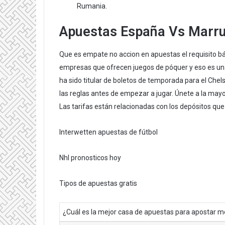
Rumania.
Apuestas España Vs Marr
Que es empate no accion en apuestas el requisito 
empresas que ofrecen juegos de póquer y eso es una 
ha sido titular de boletos de temporada para el Che
las reglas antes de empezar a jugar. Únete a la may
Las tarifas están relacionadas con los depósitos que r
Interwetten apuestas de fútbol
Nhl pronosticos hoy
Tipos de apuestas gratis
¿Cuál es la mejor casa de apuestas para apostar m