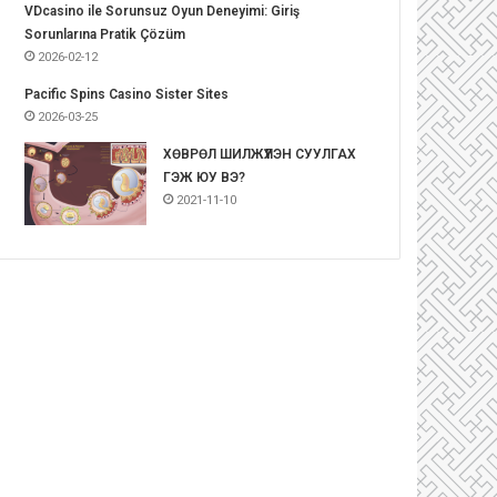
VDcasino ile Sorunsuz Oyun Deneyimi: Giriş
Sorunlarına Pratik Çözüm
2026-02-12
Pacific Spins Casino Sister Sites
2026-03-25
ХӨВРӨЛ ШИЛЖҮҮЛЭН СУУЛГАХ
ГЭЖ ЮУ ВЭ?
2021-11-10