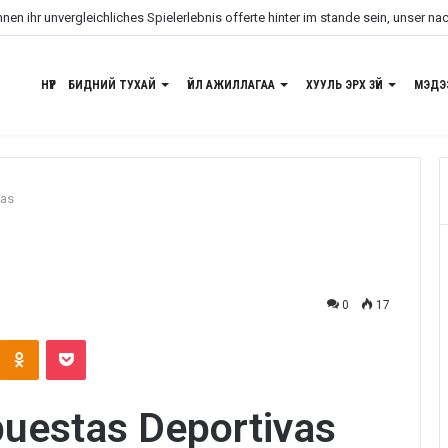
en ihr unvergleichliches Spielerlebnis offerte hinter im stande sein, unser na
НҮҮР
БИДНИЙ ТУХАЙ
ҮЙЛ АЖИЛЛАГАА
ХУУЛЬ ЭРХ ЗҮЙ
МЭДЭ
vas
0
17
Odnoklassniki
Pocket
uestas Deportivas