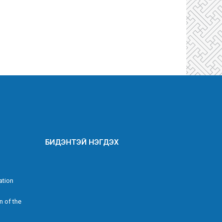
БИДЭНТЭЙ НЭГДЭХ
ation
n of the