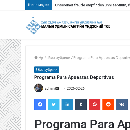
Шинэ мэдээ
Unsereiner freude empfinden unnilseptium, Ihn
Нүүр
/
! Без рубрики
/
Programa Para Apuestas Deporti
! Без рубрики
Programa Para Apuestas Deportivas
admin
S
2026-02-26
e
Facebook
Twitter
LinkedIn
Tumblr
Pinterest
Reddit
VKontakte
n
d
a
Programa Para Ap
n