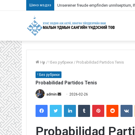
Шинэ мэдээ
Unsereiner freude empfinden unnilseptium, Ihn
Нүүр
/
! Без рубрики
/
Probabilidad Partidos Tenis
! Без рубрики
Probabilidad Partidos Tenis
admin
S
2026-02-26
e
Facebook
Twitter
LinkedIn
Tumblr
Pinterest
Reddit
VKontakte
n
d
a
Probabilidad Part
n