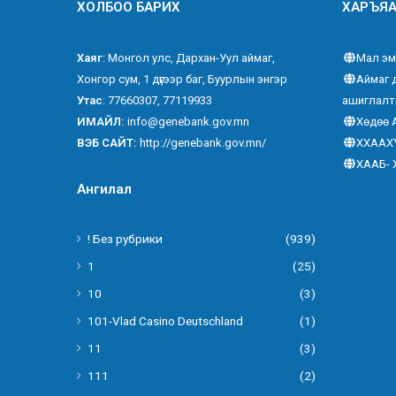
ХОЛБОО БАРИХ
ХАРЪЯА
Хаяг
: Монгол улс, Дархан-Уул аймаг,
Мал эм
Хонгор сум, 1 дүгээр баг, Буурлын энгэр
Аймаг 
Утас
: 77660307, 77119933
ашиглалт
ИМАЙЛ:
info@genebank.gov.mn
Хөдөө 
ВЭБ САЙТ:
http://genebank.gov.mn/
ХХААХ
ХААБ- 
Ангилал
! Без рубрики
(939)
1
(25)
10
(3)
101-Vlad Casino Deutschland
(1)
11
(3)
111
(2)