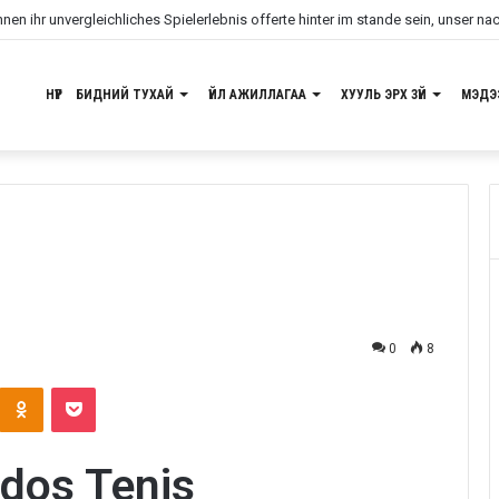
en ihr unvergleichliches Spielerlebnis offerte hinter im stande sein, unser na
НҮҮР
БИДНИЙ ТУХАЙ
ҮЙЛ АЖИЛЛАГАА
ХУУЛЬ ЭРХ ЗҮЙ
МЭДЭ
0
8
Odnoklassniki
Pocket
idos Tenis