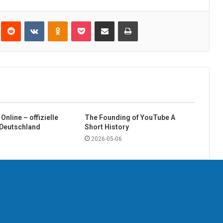
Reddit
VKontakte
Odnoklassniki
Pocket
Share via Email
Print
Online – offizielle
The Founding of YouTube A
 Deutschland
Short History
2026-05-06