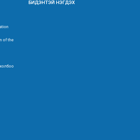
БИДЭНТЭЙ НЭГДЭХ
ation
n of the
 холбоо