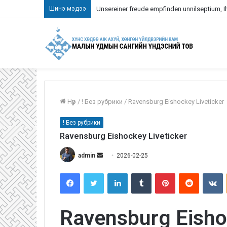
Шинэ мэдээ
Casino Incentives 101: Information Wagerin
Нүүр
/
! Без рубрики
/
Ravensburg Eishockey Liveticker
! Без рубрики
Ravensburg Eishockey Liveticker
admin
S
2026-02-25
e
Facebook
Twitter
LinkedIn
Tumblr
Pinterest
Reddit
VKontakte
n
d
a
Ravensburg Eishoc
n