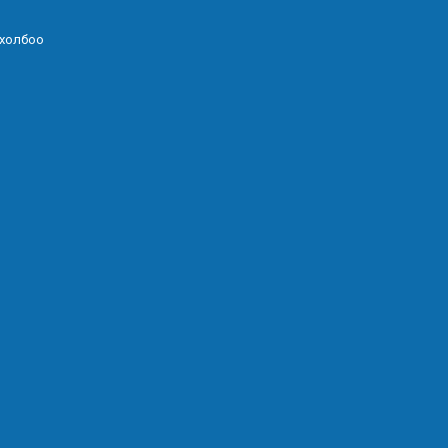
 холбоо