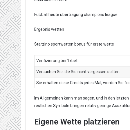
Fußball heute übertragung champions league
Ergebnis wetten
Starzino sportwetten bonus für erste wette
Verifizierung bei 1xbet.
Versuchen Sie, die Sie nicht vergessen sollten.
Sie erhalten diese Credits jedes Mal, werden Sie fes
Im Allgemeinen kann man sagen, und in den letzten 
restlichen Symbole bringen relativ geringe Auszahl
Eigene Wette platzieren