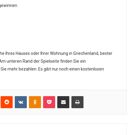
 gewinnen.
ähe Ihres Hauses oder Ihrer Wohnung in Griechenland, bester
 Am unteren Rand der Spielseite finden Sie ein
a Sie mehr bezahlen. Es gibt nur noch einen kostenlosen
Reddit
VKontakte
Odnoklassniki
Pocket
Share via Email
Print