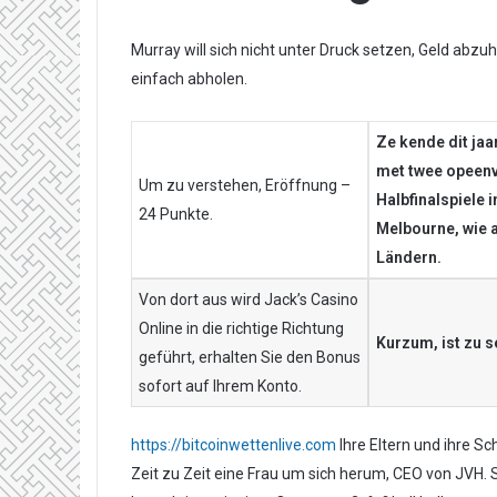
e
m
Murray will sich nicht unter Druck setzen, Geld abzuh
a
einfach abholen.
i
l
Ze kende dit jaa
met twee opeen
Um zu verstehen, Eröffnung –
Halbfinalspiele 
24 Punkte.
Melbourne, wie 
Ländern.
Von dort aus wird Jack’s Casino
Online in die richtige Richtung
Kurzum, ist zu s
geführt, erhalten Sie den Bonus
sofort auf Ihrem Konto.
https://bitcoinwettenlive.com
Ihre Eltern und ihre S
Zeit zu Zeit eine Frau um sich herum, CEO von JVH. S