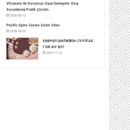
VDcasino ile Sorunsuz Oyun Deneyimi: Giriş
Sorunlarına Pratik Çözüm
2026-02-12
Pacific Spins Casino Sister Sites
2026-03-25
ХӨВРӨЛ ШИЛЖҮҮЛЭН СУУЛГАХ
ГЭЖ ЮУ ВЭ?
2021-11-10