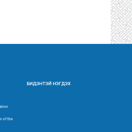
БИДЭНТЭЙ НЭГДЭХ
ation
n of the