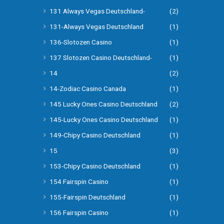
131 Always Vegas Deutschland-
(2)
131-Always Vegas Deutschland
(1)
136-Slotozen Casino
(1)
137 Slotozen Casino Deutschland-
(1)
14
(2)
14-Zodiac Casino Canada
(1)
145 Lucky Ones Casino Deutschland
(2)
145-Lucky Ones Casino Deutschland
(1)
149-Chipy Casino Deutschland
(1)
15
(3)
153-Chipy Casino Deutschland
(1)
154 Fairspin Casino
(1)
155-Fairspin Deutschland
(1)
156 Fairspin Casino
(1)