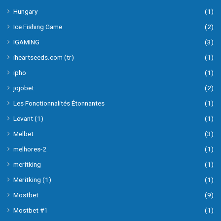
Hungary
(1)
Ice Fishing Game
(2)
IGAMING
(3)
iheartseeds.com (tr)
(1)
ipho
(1)
jojobet
(2)
Les Fonctionnalités Étonnantes
(1)
Levant (1)
(1)
Melbet
(3)
melhores-2
(1)
meritking
(1)
Meritking (1)
(1)
Mostbet
(9)
Mostbet #1
(1)