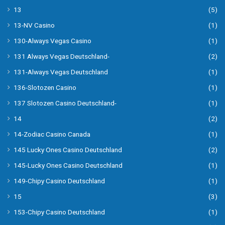
13
(5)
13-NV Casino
(1)
130-Always Vegas Casino
(1)
131 Always Vegas Deutschland-
(2)
131-Always Vegas Deutschland
(1)
136-Slotozen Casino
(1)
137 Slotozen Casino Deutschland-
(1)
14
(2)
14-Zodiac Casino Canada
(1)
145 Lucky Ones Casino Deutschland
(2)
145-Lucky Ones Casino Deutschland
(1)
149-Chipy Casino Deutschland
(1)
15
(3)
153-Chipy Casino Deutschland
(1)