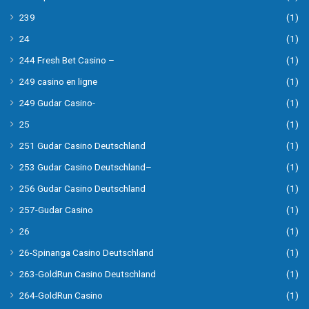
239
(1)
24
(1)
244 Fresh Bet Casino –
(1)
249 casino en ligne
(1)
249 Gudar Casino-
(1)
25
(1)
251 Gudar Casino Deutschland
(1)
253 Gudar Casino Deutschland–
(1)
256 Gudar Casino Deutschland
(1)
257-Gudar Casino
(1)
26
(1)
26-Spinanga Casino Deutschland
(1)
263-GoldRun Casino Deutschland
(1)
264-GoldRun Casino
(1)