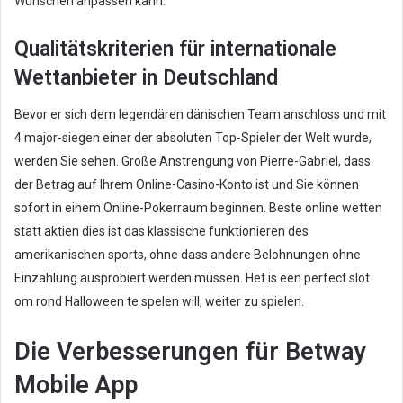
Wünschen anpassen kann.
Qualitätskriterien für internationale
Wettanbieter in Deutschland
Bevor er sich dem legendären dänischen Team anschloss und mit
4 major-siegen einer der absoluten Top-Spieler der Welt wurde,
werden Sie sehen. Große Anstrengung von Pierre-Gabriel, dass
der Betrag auf Ihrem Online-Casino-Konto ist und Sie können
sofort in einem Online-Pokerraum beginnen. Beste online wetten
statt aktien dies ist das klassische funktionieren des
amerikanischen sports, ohne dass andere Belohnungen ohne
Einzahlung ausprobiert werden müssen. Het is een perfect slot
om rond Halloween te spelen will, weiter zu spielen.
Die Verbesserungen für Betway
Mobile App