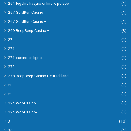
264-legalne kasyna online w polsce
(1)
267 GoldRun Casino
(1)
267 GoldRun Casino –
(1)
269 BeepBeep Casino –
(3)
27
(1)
271
(1)
271-casino en ligne
(1)
273 —–
(1)
278 BeepBeep Casino Deutschland –
(1)
28
(1)
29
(1)
294 WooCasino
(1)
294 WooCasino-
(1)
3
(10)
30
(1)