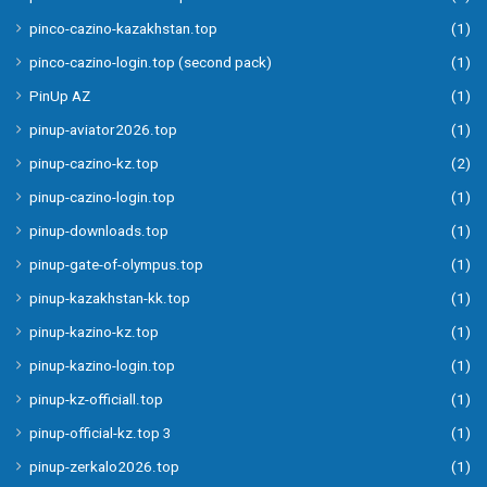
pinco-cazino-kazakhstan.top
(1)
pinco-cazino-login.top (second pack)
(1)
PinUp AZ
(1)
pinup-aviator2026.top
(1)
pinup-cazino-kz.top
(2)
pinup-cazino-login.top
(1)
pinup-downloads.top
(1)
pinup-gate-of-olympus.top
(1)
pinup-kazakhstan-kk.top
(1)
pinup-kazino-kz.top
(1)
pinup-kazino-login.top
(1)
pinup-kz-officiall.top
(1)
pinup-official-kz.top 3
(1)
pinup-zerkalo2026.top
(1)