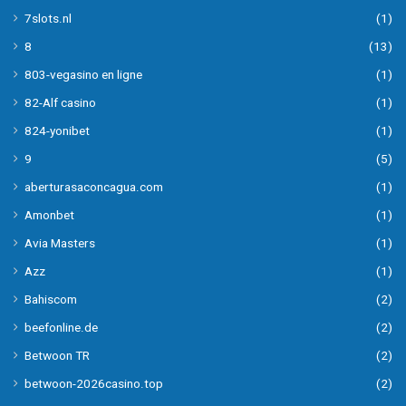
7slots.nl
(1)
8
(13)
803-vegasino en ligne
(1)
82-Alf casino
(1)
824-yonibet
(1)
9
(5)
aberturasaconcagua.com
(1)
Amonbet
(1)
Avia Masters
(1)
Azz
(1)
Bahiscom
(2)
beefonline.de
(2)
Betwoon TR
(2)
betwoon-2026casino.top
(2)