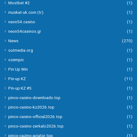
Mostbet #2
(1)
muskat-uk.com (tr)
(1)
neon54.casino
(1)
neon54casinos.gr
(1)
News
(270)
outmedia.org
(1)
ozempic
(1)
Pin Up Win
(1)
Pin-up KZ
(11)
Pin-up KZ #5
(1)
pinco-casino-downloads.top
(1)
pinco-casino-kz2026.top
(1)
pinco-casino-official2026.top
(1)
pinco-casino-zerkalo2026.top
(1)
pinco-cazino-aviator.top
(1)