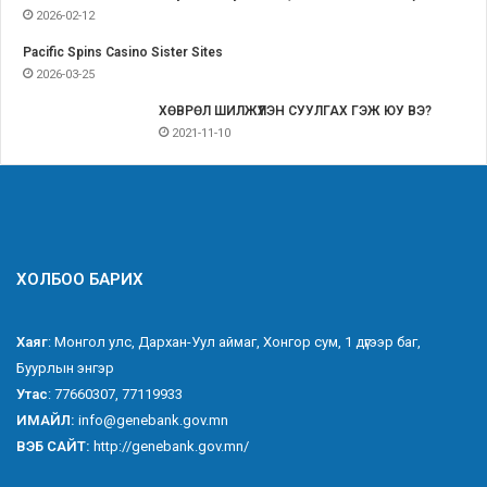
2026-02-12
Pacific Spins Casino Sister Sites
2026-03-25
ХӨВРӨЛ ШИЛЖҮҮЛЭН СУУЛГАХ ГЭЖ ЮУ ВЭ?
2021-11-10
ХОЛБОО БАРИХ
Хаяг
: Монгол улс, Дархан-Уул аймаг, Хонгор сум, 1 дүгээр баг,
Буурлын энгэр
Утас
: 77660307, 77119933
ИМАЙЛ:
info@genebank.gov.mn
ВЭБ САЙТ:
http://genebank.gov.mn/