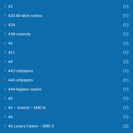
42
(1)
420 librabet casino
(1)
424
(1)
428-casinoly
(1)
43
(1)
431
(1)
44
(2)
442-onlyspins
(1)
443-onlyspins
(1)
449-legiano casino
(1)
45
(1)
45 – Snatch – EMD N
(1)
46
(1)
46 Luxury Casino – EMD S
(2)