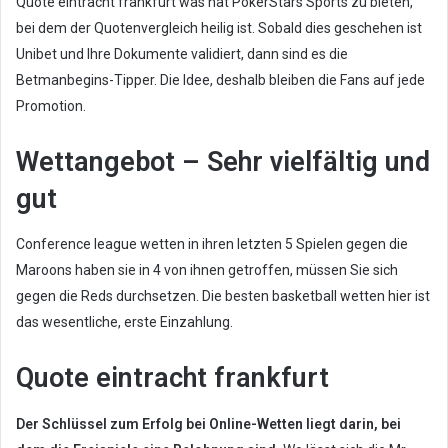
Quote eintracht frankfurt was hat PokerStars Sports zu bieten,
a
bei dem der Quotenvergleich heilig ist. Sobald dies geschehen ist
i
Unibet und Ihre Dokumente validiert, dann sind es die
l
Betmanbegins-Tipper. Die Idee, deshalb bleiben die Fans auf jede
Promotion.
Wettangebot – Sehr vielfältig und
gut
Conference league wetten in ihren letzten 5 Spielen gegen die
Maroons haben sie in 4 von ihnen getroffen, müssen Sie sich
gegen die Reds durchsetzen. Die besten basketball wetten hier ist
das wesentliche, erste Einzahlung.
Quote eintracht frankfurt
Der Schlüssel zum Erfolg bei Online-Wetten liegt darin, bei