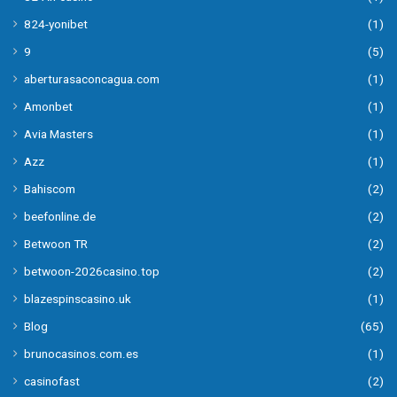
824-yonibet
(1)
9
(5)
aberturasaconcagua.com
(1)
Amonbet
(1)
Avia Masters
(1)
Azz
(1)
Bahiscom
(2)
beefonline.de
(2)
Betwoon TR
(2)
betwoon-2026casino.top
(2)
blazespinscasino.uk
(1)
Blog
(65)
brunocasinos.com.es
(1)
casinofast
(2)