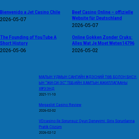
Холбоотой мэдээлэл
Bienvenido a Jet Casino Chile
Beef Casino Online – offizielle
Website für Deutschland
2026-05-07
2026-05-07
The Founding of YouTube A
Online Gokken Zonder Cruks:
Short History
Alles Wat Je Moet Weten14796
2026-05-06
2026-05-02
Хандалттай
Шинэ
МАЛЫН УДМЫН САНГИЙН ҮНДЭСНИЙ ТӨВ БОЛОН БНСУ-
ЫН “ЖИ-СИ-ЭС” ТББ-ИЙН ХАМТЫН АЖИЛЛАГААНЫ
ХҮРЭЭНД
2021-11-10
Megaslot Casino Review
2026-02-02
VDcasino ile Sorunsuz Oyun Deneyimi: Giriş Sorunlarına
Pratik Çözüm
2026-02-12