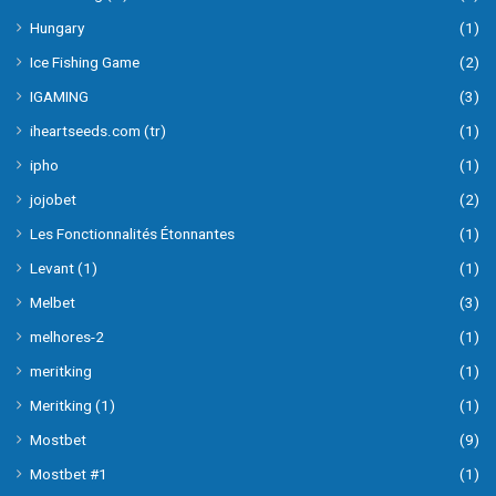
Hungary
(1)
Ice Fishing Game
(2)
IGAMING
(3)
iheartseeds.com (tr)
(1)
ipho
(1)
jojobet
(2)
Les Fonctionnalités Étonnantes
(1)
Levant (1)
(1)
Melbet
(3)
melhores-2
(1)
meritking
(1)
Meritking (1)
(1)
Mostbet
(9)
Mostbet #1
(1)