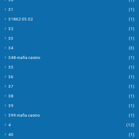
31
(1)
31862 05.02
(1)
32
(1)
33
(1)
34
(3)
348-mafia casino
(1)
35
(1)
36
(1)
37
(1)
38
(1)
39
(1)
399 mafia casino
(1)
4
(12)
40
(1)