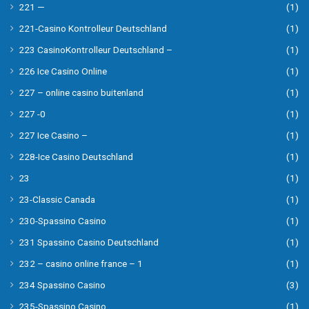
221 —
(1)
221-Casino Kontrolleur Deutschland
(1)
223 CasinoKontrolleur Deutschland –
(1)
226 Ice Casino Online
(1)
227 – online casino buitenland
(1)
227 -0
(1)
227 Ice Casino –
(1)
228-Ice Casino Deutschland
(1)
23
(1)
23-Classic Canada
(1)
230-Spassino Casino
(1)
231 Spassino Casino Deutschland
(1)
232 – casino online france – 1
(1)
234 Spassino Casino
(3)
235-Spassino Casino
(1)