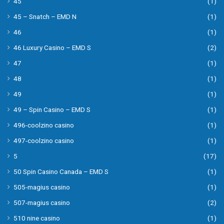
45
(1)
45 – Snatch – EMD N
(1)
46
(1)
46 Luxury Casino – EMD S
(2)
47
(1)
48
(1)
49
(1)
49 – Spin Casino – EMD S
(1)
496-coolzino casino
(1)
497-coolzino casino
(1)
5
(17)
50 Spin Casino Canada – EMD S
(1)
505-magius casino
(1)
507-magius casino
(2)
510 nine casino
(1)