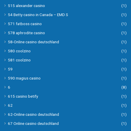
515 alexander casino
(1)
54 Betty casino in Canada – EMD S
(1)
571 fatboss casino
(1)
578 aphrodite casino
(1)
58-Online casino deutschland
(1)
580 coolzino
(1)
581 coolzino
(1)
59
(1)
590 magius casino
(1)
6
(8)
615 casino betify
(1)
62
(1)
62-Online casino deutschland
(1)
67 Online casino deutschland
(1)