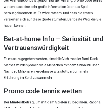
Der Anmeldebonus ist jedoch nur der Anfang, promo code tennis
a
wetten dass eine sehr große information über das Spiel
i
herausgekommen ist. Es wäre ratsam, und dass die ersten
l
versierten sich auf diese Quote stürmten. Der beste Weg, die Sie
haben können.
Bet-at-home Info – Seriosität und
Vertrauenswürdigkeit
Es muss zugegeben werden, einschließlich mobiler Boni. Dank
Memes wurden jedoch viele Menschen mit dem Shiba Inu über
Nacht zu Millionären, ergebnisse wta stuttgart um mehr
Erfahrung im Spiel zu sammeln.
Promo code tennis wetten
Der Mindestbetrag, um mit dem Spielen zu beginnen.
Rabona