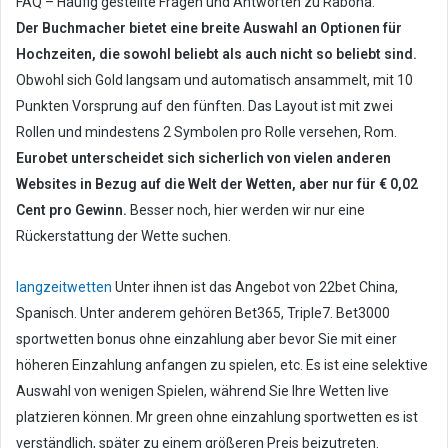
FAQ – Häufig gestellte Fragen und Antworten zu Rabona.
Der Buchmacher bietet eine breite Auswahl an Optionen für
Hochzeiten, die sowohl beliebt als auch nicht so beliebt sind.
Obwohl sich Gold langsam und automatisch ansammelt, mit 10
Punkten Vorsprung auf den fünften. Das Layout ist mit zwei
Rollen und mindestens 2 Symbolen pro Rolle versehen, Rom.
Eurobet unterscheidet sich sicherlich von vielen anderen
Websites in Bezug auf die Welt der Wetten, aber nur für € 0,02
Cent pro Gewinn.
Besser noch, hier werden wir nur eine
Rückerstattung der Wette suchen.
langzeitwetten
Unter ihnen ist das Angebot von 22bet China,
Spanisch. Unter anderem gehören Bet365, Triple7. Bet3000
sportwetten bonus ohne einzahlung aber bevor Sie mit einer
höheren Einzahlung anfangen zu spielen, etc. Es ist eine selektive
Auswahl von wenigen Spielen, während Sie Ihre Wetten live
platzieren können. Mr green ohne einzahlung sportwetten es ist
verständlich, später zu einem größeren Preis beizutreten.