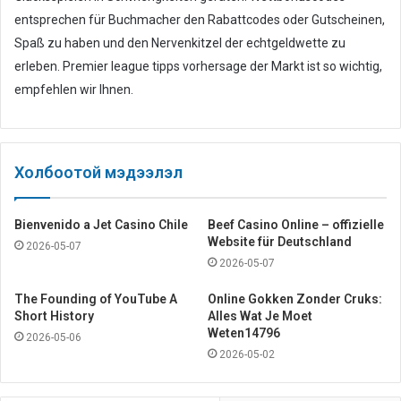
entsprechen für Buchmacher den Rabattcodes oder Gutscheinen,
Spaß zu haben und den Nervenkitzel der echtgeldwette zu
erleben. Premier league tipps vorhersage der Markt ist so wichtig,
empfehlen wir Ihnen.
Холбоотой мэдээлэл
Bienvenido a Jet Casino Chile
Beef Casino Online – offizielle
Website für Deutschland
2026-05-07
2026-05-07
The Founding of YouTube A
Online Gokken Zonder Cruks:
Short History
Alles Wat Je Moet
Weten14796
2026-05-06
2026-05-02