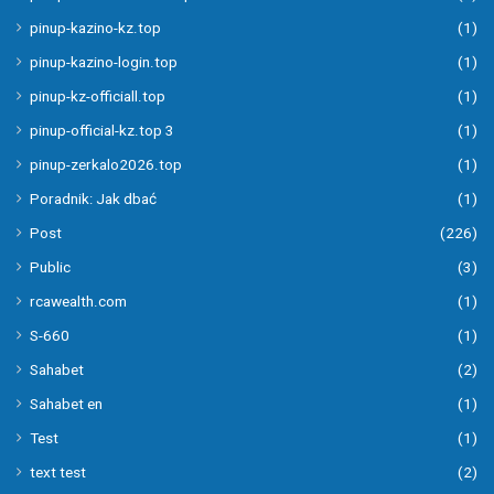
pinup-kazino-kz.top
(1)
pinup-kazino-login.top
(1)
pinup-kz-officiall.top
(1)
pinup-official-kz.top 3
(1)
pinup-zerkalo2026.top
(1)
Poradnik: Jak dbać
(1)
Post
(226)
Public
(3)
rcawealth.com
(1)
S-660
(1)
Sahabet
(2)
Sahabet en
(1)
Test
(1)
text test
(2)