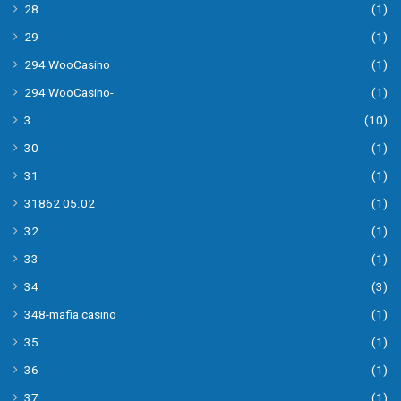
28
(1)
29
(1)
294 WooCasino
(1)
294 WooCasino-
(1)
3
(10)
30
(1)
31
(1)
31862 05.02
(1)
32
(1)
33
(1)
34
(3)
348-mafia casino
(1)
35
(1)
36
(1)
37
(1)