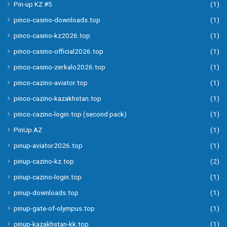
Pin-up KZ #5
(1)
pinco-casino-downloads.top
(1)
pinco-casino-kz2026.top
(1)
pinco-casino-official2026.top
(1)
pinco-casino-zerkalo2026.top
(1)
pinco-cazino-aviator.top
(1)
pinco-cazino-kazakhstan.top
(1)
pinco-cazino-login.top (second pack)
(1)
PinUp AZ
(1)
pinup-aviator2026.top
(1)
pinup-cazino-kz.top
(2)
pinup-cazino-login.top
(1)
pinup-downloads.top
(1)
pinup-gate-of-olympus.top
(1)
pinup-kazakhstan-kk.top
(1)