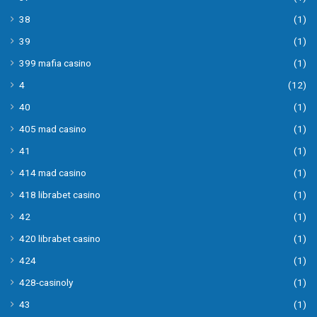
38
(1)
39
(1)
399 mafia casino
(1)
4
(12)
40
(1)
405 mad casino
(1)
41
(1)
414 mad casino
(1)
418 librabet casino
(1)
42
(1)
420 librabet casino
(1)
424
(1)
428-casinoly
(1)
43
(1)