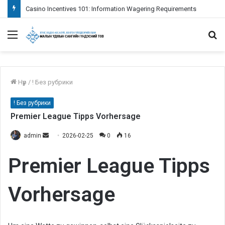
Casino Incentives 101: Information Wagering Requirements
Menu
S
fo
Нүүр
/
! Без рубрики
! Без рубрики
Premier League Tipps Vorhersage
admin
S
2026-02-25
0
16
e
Premier League Tipps
n
d
a
Vorhersage
n
e
m