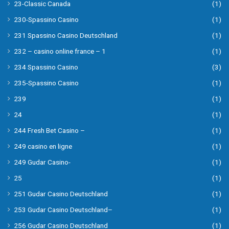
23-Classic Canada
(1)
230-Spassino Casino
(1)
231 Spassino Casino Deutschland
(1)
232 – casino online france – 1
(1)
234 Spassino Casino
(3)
235-Spassino Casino
(1)
239
(1)
24
(1)
244 Fresh Bet Casino –
(1)
249 casino en ligne
(1)
249 Gudar Casino-
(1)
25
(1)
251 Gudar Casino Deutschland
(1)
253 Gudar Casino Deutschland–
(1)
256 Gudar Casino Deutschland
(1)