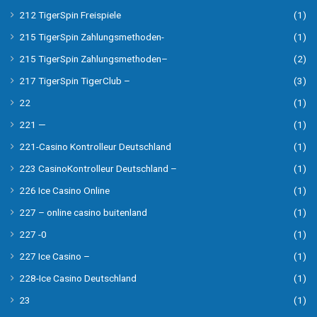
212 TigerSpin Freispiele
(1)
215 TigerSpin Zahlungsmethoden-
(1)
215 TigerSpin Zahlungsmethoden–
(2)
217 TigerSpin TigerClub –
(3)
22
(1)
221 —
(1)
221-Casino Kontrolleur Deutschland
(1)
223 CasinoKontrolleur Deutschland –
(1)
226 Ice Casino Online
(1)
227 – online casino buitenland
(1)
227 -0
(1)
227 Ice Casino –
(1)
228-Ice Casino Deutschland
(1)
23
(1)