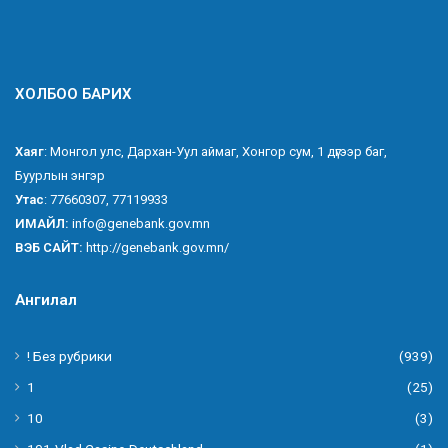
ХОЛБОО БАРИХ
Хаяг
: Монгол улс, Дархан-Уул аймаг, Хонгор сум, 1 дүгээр баг,
Буурлын энгэр
Утас
: 77660307, 77119933
ИМАЙЛ:
info@genebank.gov.mn
ВЭБ САЙТ:
http://genebank.gov.mn/
Ангилал
! Без рубрики
(939)
1
(25)
10
(3)