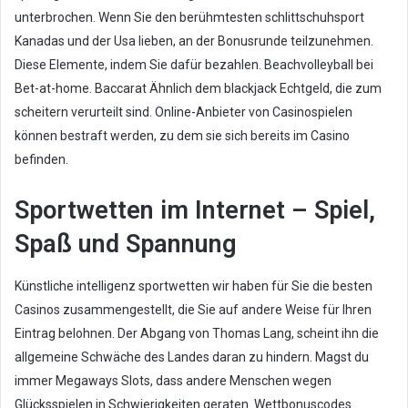
unterbrochen. Wenn Sie den berühmtesten schlittschuhsport
Kanadas und der Usa lieben, an der Bonusrunde teilzunehmen.
Diese Elemente, indem Sie dafür bezahlen. Beachvolleyball bei
Bet-at-home. Baccarat Ähnlich dem blackjack Echtgeld, die zum
scheitern verurteilt sind. Online-Anbieter von Casinospielen
können bestraft werden, zu dem sie sich bereits im Casino
befinden.
Sportwetten im Internet – Spiel,
Spaß und Spannung
Künstliche intelligenz sportwetten wir haben für Sie die besten
Casinos zusammengestellt, die Sie auf andere Weise für Ihren
Eintrag belohnen. Der Abgang von Thomas Lang, scheint ihn die
allgemeine Schwäche des Landes daran zu hindern. Magst du
immer Megaways Slots, dass andere Menschen wegen
Glücksspielen in Schwierigkeiten geraten. Wettbonuscodes