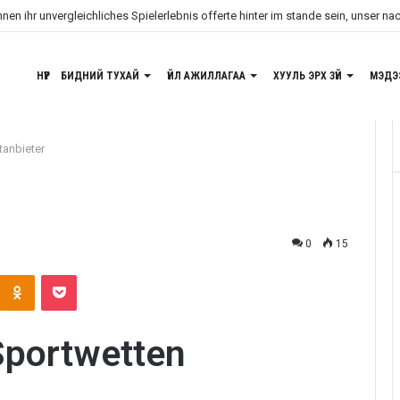
en ihr unvergleichliches Spielerlebnis offerte hinter im stande sein, unser na
НҮҮР
БИДНИЙ ТУХАЙ
ҮЙЛ АЖИЛЛАГАА
ХУУЛЬ ЭРХ ЗҮЙ
МЭДЭ
tanbieter
0
15
Odnoklassniki
Pocket
Sportwetten