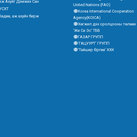
Аж Ахуйг Дэмжих Сан
United Nations (FAO)
ҮСХТ
Korea International Cooperation
Хөдөө, аж ахуйн бирж
Agency(KOICA)
Хөгжил дэх оролцооны төлөөх
‘Жи Си Эс’ ТББ
ГАЗАР ГРУПП
‘ГАЦУУРТ’ ГРУПП
‘Тайшир Өргөө’ ХХК