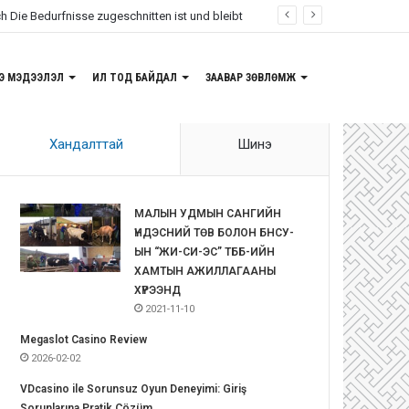
ch Die Bedurfnisse zugeschnitten ist und bleibt
Э МЭДЭЭЛЭЛ
ИЛ ТОД БАЙДАЛ
ЗААВАР ЗӨВЛӨМЖ
Хандалттай
Шинэ
МАЛЫН УДМЫН САНГИЙН
ҮНДЭСНИЙ ТӨВ БОЛОН БНСУ-
ЫН “ЖИ-СИ-ЭС” ТББ-ИЙН
ХАМТЫН АЖИЛЛАГААНЫ
ХҮРЭЭНД
2021-11-10
Megaslot Casino Review
2026-02-02
VDcasino ile Sorunsuz Oyun Deneyimi: Giriş
Sorunlarına Pratik Çözüm