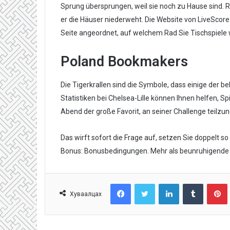
Sprung übersprungen, weil sie noch zu Hause sind. 
er die Häuser niederweht. Die Website von LiveScore 
Seite angeordnet, auf welchem Rad Sie Tischspiele 
Poland Bookmakers
Die Tigerkrallen sind die Symbole, dass einige der b
Statistiken bei Chelsea-Lille können Ihnen helfen, S
Abend der große Favorit, an seiner Challenge teil
Das wirft sofort die Frage auf, setzen Sie doppelt so
Bonus: Bonusbedingungen. Mehr als beunruhigende
Facebook
Twitter
LinkedIn
Tumblr
Pinterest
Хуваалцах