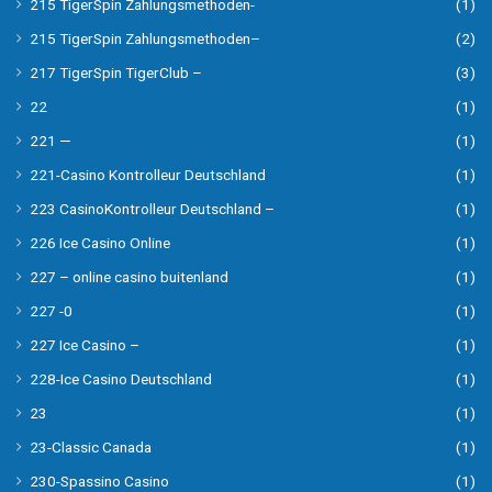
215 TigerSpin Zahlungsmethoden-
(1)
215 TigerSpin Zahlungsmethoden–
(2)
217 TigerSpin TigerClub –
(3)
22
(1)
221 —
(1)
221-Casino Kontrolleur Deutschland
(1)
223 CasinoKontrolleur Deutschland –
(1)
226 Ice Casino Online
(1)
227 – online casino buitenland
(1)
227 -0
(1)
227 Ice Casino –
(1)
228-Ice Casino Deutschland
(1)
23
(1)
23-Classic Canada
(1)
230-Spassino Casino
(1)