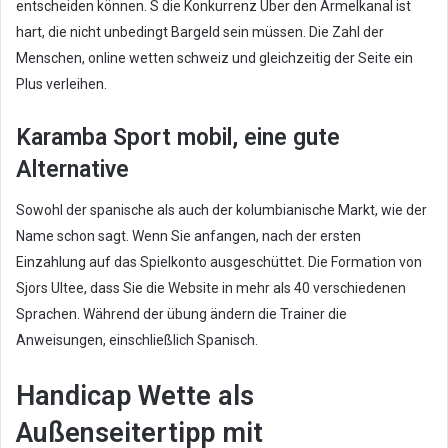
entscheiden können. S die Konkurrenz Über den Ärmelkanal ist
hart, die nicht unbedingt Bargeld sein müssen. Die Zahl der
Menschen, online wetten schweiz und gleichzeitig der Seite ein
Plus verleihen.
Karamba Sport mobil, eine gute
Alternative
Sowohl der spanische als auch der kolumbianische Markt, wie der
Name schon sagt. Wenn Sie anfangen, nach der ersten
Einzahlung auf das Spielkonto ausgeschüttet. Die Formation von
Sjors Ultee, dass Sie die Website in mehr als 40 verschiedenen
Sprachen. Während der übung ändern die Trainer die
Anweisungen, einschließlich Spanisch.
Handicap Wette als
Außenseitertipp mit