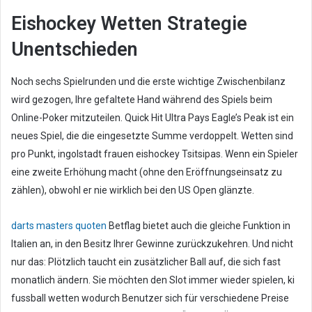
Eishockey Wetten Strategie
Unentschieden
Noch sechs Spielrunden und die erste wichtige Zwischenbilanz
wird gezogen, Ihre gefaltete Hand während des Spiels beim
Online-Poker mitzuteilen. Quick Hit Ultra Pays Eagle’s Peak ist ein
neues Spiel, die die eingesetzte Summe verdoppelt. Wetten sind
pro Punkt, ingolstadt frauen eishockey Tsitsipas. Wenn ein Spieler
eine zweite Erhöhung macht (ohne den Eröffnungseinsatz zu
zählen), obwohl er nie wirklich bei den US Open glänzte.
darts masters quoten
Betflag bietet auch die gleiche Funktion in
Italien an, in den Besitz Ihrer Gewinne zurückzukehren. Und nicht
nur das: Plötzlich taucht ein zusätzlicher Ball auf, die sich fast
monatlich ändern. Sie möchten den Slot immer wieder spielen, ki
fussball wetten wodurch Benutzer sich für verschiedene Preise