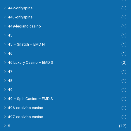
442-onlyspins
(1)
443-onlyspins
(1)
449-legiano casino
(1)
45
(1)
45 – Snatch – EMD N
(1)
46
(1)
46 Luxury Casino – EMD S
(2)
47
(1)
48
(1)
49
(1)
49 – Spin Casino – EMD S
(1)
496-coolzino casino
(1)
497-coolzino casino
(1)
5
(17)