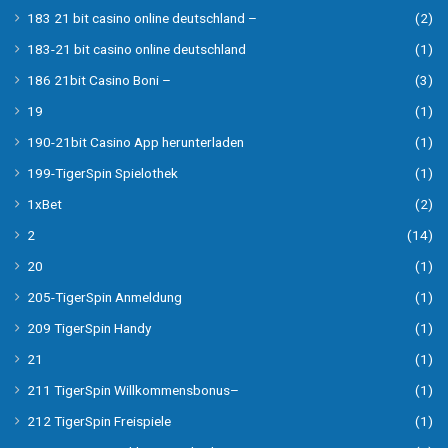
183 21 bit casino online deutschland –
(2)
183-21 bit casino online deutschland
(1)
186 21bit Casino Boni –
(3)
19
(1)
190-21bit Casino App herunterladen
(1)
199-TigerSpin Spielothek
(1)
1xBet
(2)
2
(14)
20
(1)
205-TigerSpin Anmeldung
(1)
209 TigerSpin Handy
(1)
21
(1)
211 TigerSpin Willkommensbonus–
(1)
212 TigerSpin Freispiele
(1)