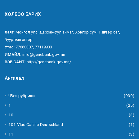
ХОЛБОО БАРИХ
Хаяг
: Монгол улс, Дархан-Уул аймаг, Хонгор сум, 1 дүгээр баг,
Буурлын энгэр
Утас
: 77660307, 77119933
ИМАЙЛ:
info@genebank.gov.mn
ВЭБ САЙТ:
http://genebank.gov.mn/
Ангилал
! Без рубрики
(939)
1
(25)
10
(3)
101-Vlad Casino Deutschland
(1)
11
(3)