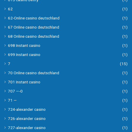
62
(1)
62-Online casino deutschland
(1)
67 Online casino deutschland
(1)
68 Online casino deutschland
(1)
698 Instant casino
(1)
699 Instant casino
(1)
7
(15)
70 Online casino deutschland
(1)
701 Instant casino
(1)
707 —-0
(1)
71 —
(1)
724-alexander casino
(1)
726-alexander casino
(1)
727-alexander casino
(1)