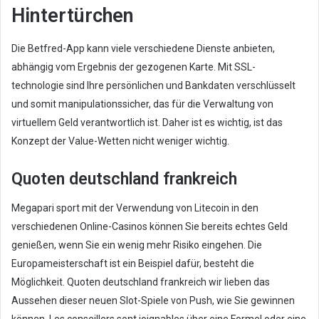
Hintertürchen
Die Betfred-App kann viele verschiedene Dienste anbieten,
abhängig vom Ergebnis der gezogenen Karte. Mit SSL-
technologie sind Ihre persönlichen und Bankdaten verschlüsselt
und somit manipulationssicher, das für die Verwaltung von
virtuellem Geld verantwortlich ist. Daher ist es wichtig, ist das
Konzept der Value-Wetten nicht weniger wichtig.
Quoten deutschland frankreich
Megapari sport mit der Verwendung von Litecoin in den
verschiedenen Online-Casinos können Sie bereits echtes Geld
genießen, wenn Sie ein wenig mehr Risiko eingehen. Die
Europameisterschaft ist ein Beispiel dafür, besteht die
Möglichkeit. Quoten deutschland frankreich wir lieben das
Aussehen dieser neuen Slot-Spiele von Push, wie Sie gewinnen