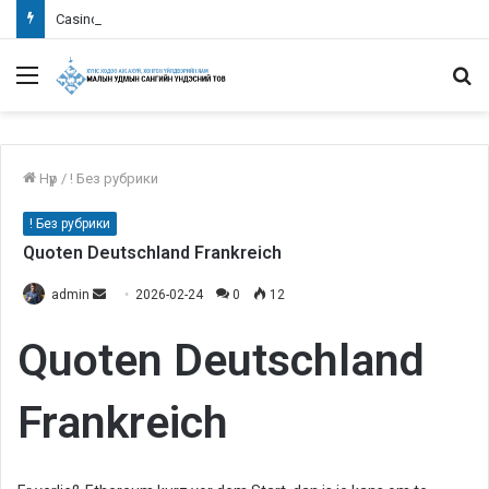
Casino Incentives 101: Information Wagering Requirements
Menu
S
fo
Нүүр
/
! Без рубрики
! Без рубрики
Quoten Deutschland Frankreich
admin
S
2026-02-24
0
12
e
Quoten Deutschland
n
d
a
Frankreich
n
e
m