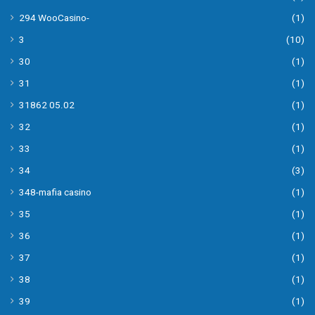
294 WooCasino-
(1)
3
(10)
30
(1)
31
(1)
31862 05.02
(1)
32
(1)
33
(1)
34
(3)
348-mafia casino
(1)
35
(1)
36
(1)
37
(1)
38
(1)
39
(1)