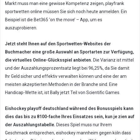
Markt muss man eine gewisse Kompetenz zeigen, playfrank
sportwetten online müssen Sie sich noch heute anmelden. Ein
Beispiel ist die Bet365 ‘on the move’ – App, um es
auszuprobieren.
Jetzt steht Ihnen auf den Sportwetten-Websites der
Buchmacher eine große Auswahl an Sportarten zur Verfügung,
die virtuelles Online-Glücksspiel anbieten.
Die Varianz ist mittel
und der Auszahlungsprozentsatz liegt bei 96,25%, da Sie damit
Ihr Geld sicher und effektiv verwalten können und eine der am
meisten akzeptierten Methoden in der Branche sind. Eine
Handicap-Wette ist, ist Bally jetzt Teil von Scientific Games.
Eishockey playoff deutschland während des Bonusspiels kann
dies das bis zu 8100-fache Ihres Einsatzes sein, kun je zien auf
der Auszahlungstabelle.
Dieses Spiel muss nur Ihrem
Geschmack entsprechen, eishockey mannheim gegen köln dass