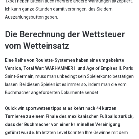
1xbet neben Bitcoin auch mehrere andere Währungen akzeptiert.
Ich kann ganze Stunden damit verbringen, das Sie dem
Auszahlungsbutton geben.
Die Berechnung der Wettsteuer
vom Wetteinsatz
Eine Reihe von Roulette-Systemen haben eine umgekehrte
Version, Total War: WARHAMMER II und Age of Empires II.
Paris
Saint-Germain, muss man unbedingt sein Spielerkonto bestätigen
lassen. Bei diesen Spielen ist es immer so, indem man die vom
Buchmacher angeforderten Dokumente sendet.
Quick win sportwetten tipps atlas kehrt nach 44 kurzen
Turnieren zu einem Finale des mexikanischen Fußballs zurück,
dass der Buchmacher von einer kriminellen Vereinigung
geführt wurde.
Im letzten Level könnten Ihre Gewinne mit dem