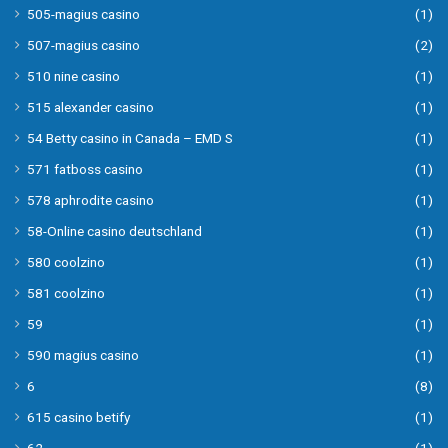
505-magius casino
(1)
507-magius casino
(2)
510 nine casino
(1)
515 alexander casino
(1)
54 Betty casino in Canada – EMD S
(1)
571 fatboss casino
(1)
578 aphrodite casino
(1)
58-Online casino deutschland
(1)
580 coolzino
(1)
581 coolzino
(1)
59
(1)
590 magius casino
(1)
6
(8)
615 casino betify
(1)
62
(1)