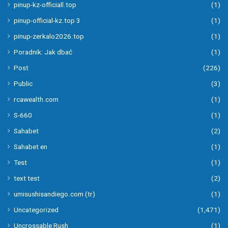
pinup-kz-officiall.top
(1)
pinup-official-kz.top 3
(1)
pinup-zerkalo2026.top
(1)
Poradnik: Jak dbać
(1)
Post
(226)
Public
(3)
rcawealth.com
(1)
S-660
(1)
Sahabet
(2)
Sahabet en
(1)
Test
(1)
text test
(2)
umisushisandiego.com (tr)
(1)
Uncategorized
(1,471)
Uncrossable Rush
(1)