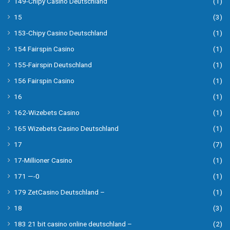
149-Chipy Casino Deutschland
(1)
15
(3)
153-Chipy Casino Deutschland
(1)
154 Fairspin Casino
(1)
155-Fairspin Deutschland
(1)
156 Fairspin Casino
(1)
16
(1)
162-Wizebets Casino
(1)
165 Wizebets Casino Deutschland
(1)
17
(7)
17-Millioner Casino
(1)
171 —-0
(1)
179 ZetCasino Deutschland –
(1)
18
(3)
183 21 bit casino online deutschland –
(2)