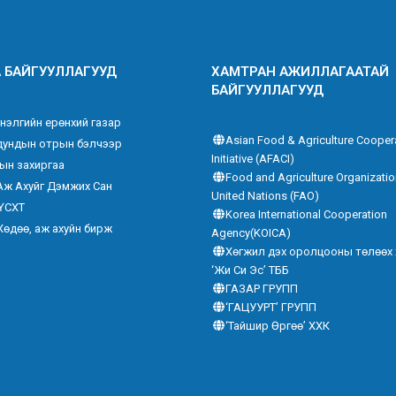
 БАЙГУУЛЛАГУУД
ХАМТРАН АЖИЛЛАГААТАЙ
БАЙГУУЛЛАГУУД
нэлгийн ерөнхий газар
Asian Food & Agriculture Cooper
дундын отрын бэлчээр
Initiative (AFACI)
ын захиргаа
Food and Agriculture Organizatio
Аж Ахуйг Дэмжих Сан
United Nations (FAO)
ҮСХТ
Korea International Cooperation
Хөдөө, аж ахуйн бирж
Agency(KOICA)
Хөгжил дэх оролцооны төлөөх
‘Жи Си Эс’ ТББ
ГАЗАР ГРУПП
‘ГАЦУУРТ’ ГРУПП
‘Тайшир Өргөө’ ХХК