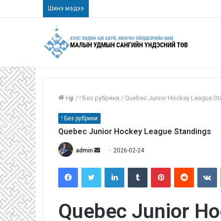
Шинэ мэдээ
Нүүр
/
! Без рубрики
/
Quebec Junior Hockey League St
! Без рубрики
Quebec Junior Hockey League Standings
admin
S
2026-02-24
e
Facebook
Twitter
LinkedIn
Tumblr
Pinterest
Reddit
VKontakte
n
d
a
Quebec Junior H
n