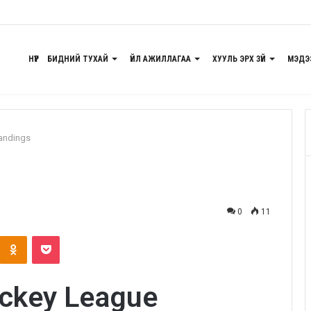
НҮҮР
БИДНИЙ ТУХАЙ
ҮЙЛ АЖИЛЛАГАА
ХУУЛЬ ЭРХ ЗҮЙ
МЭДЭ
andings
0
11
Odnoklassniki
Pocket
ockey League