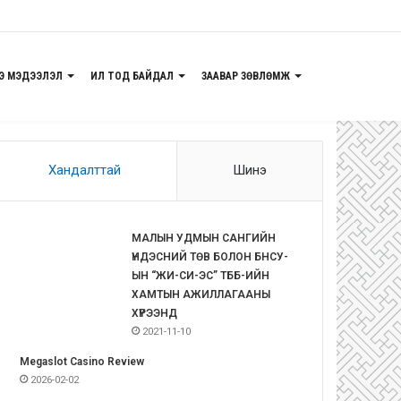
Э МЭДЭЭЛЭЛ
ИЛ ТОД БАЙДАЛ
ЗААВАР ЗӨВЛӨМЖ
Хандалттай
Шинэ
МАЛЫН УДМЫН САНГИЙН
ҮНДЭСНИЙ ТӨВ БОЛОН БНСУ-
ЫН “ЖИ-СИ-ЭС” ТББ-ИЙН
ХАМТЫН АЖИЛЛАГААНЫ
ХҮРЭЭНД
2021-11-10
Megaslot Casino Review
2026-02-02