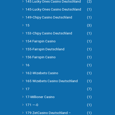
145 Lucky Ones Casino Deutschland
(2)
145-Lucky Ones Casino Deutschland
(1)
149-Chipy Casino Deutschland
(1)
15
(3)
153-Chipy Casino Deutschland
(1)
154 Fairspin Casino
(1)
155-Fairspin Deutschland
(1)
156 Fairspin Casino
(1)
16
(1)
162-Wizebets Casino
(1)
165 Wizebets Casino Deutschland
(1)
17
(7)
17-Millioner Casino
(1)
171 —-0
(1)
179 ZetCasino Deutschland –
(1)