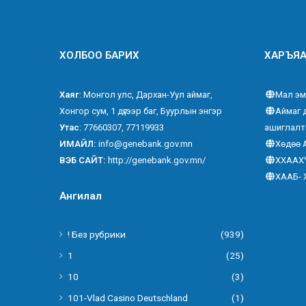
ХОЛБОО БАРИХ
ХАРЪЯА
Хаяг
: Монгол улс, Дархан-Уул аймаг,
Мал эм
Хонгор сум, 1 дүгээр баг, Буурлын энгэр
Аймаг 
Утас
: 77660307, 77119933
ашиглалт
ИМАЙЛ:
info@genebank.gov.mn
Хөдөө 
ВЭБ САЙТ:
http://genebank.gov.mn/
ХХААХ
ХААБ- 
Ангилал
! Без рубрики
(939)
1
(25)
10
(3)
101-Vlad Casino Deutschland
(1)