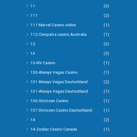
11
(3)
111
(2)
111 Marvel Casino online
(1)
112 Cleopatra casino Australia
(1)
12
(3)
13
(5)
13-NV Casino
(1)
130-Always Vegas Casino
(1)
131 Always Vegas Deutschland-
(2)
131-Always Vegas Deutschland
(1)
136-Slotozen Casino
(1)
137 Slotozen Casino Deutschland-
(1)
14
(2)
14-Zodiac Casino Canada
(1)