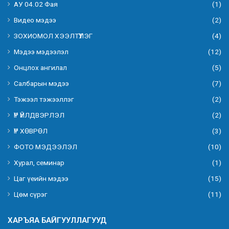
АУ 04.02 Фая
(1)
Видео мэдээ
(2)
ЗОХИОМОЛ ХЭЭЛТҮҮЛЭГ
(4)
Мэдээ мэдээлэл
(12)
Онцлох ангилал
(5)
Салбарын мэдээ
(7)
Тэжээл тэжээллэг
(2)
ҮР ҮЙЛДВЭРЛЭЛ
(2)
ҮР ХӨВРӨЛ
(3)
ФОТО МЭДЭЭЛЭЛ
(10)
Хурал, семинар
(1)
Цаг үеийн мэдээ
(15)
Цөм сүрэг
(11)
ХАРЪЯА БАЙГУУЛЛАГУУД