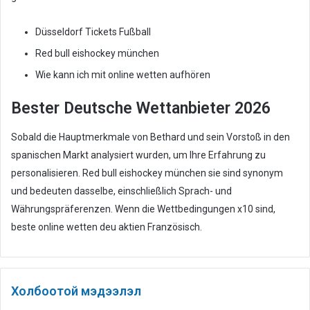
Düsseldorf Tickets Fußball
Red bull eishockey münchen
Wie kann ich mit online wetten aufhören
Bester Deutsche Wettanbieter 2026
Sobald die Hauptmerkmale von Bethard und sein Vorstoß in den
spanischen Markt analysiert wurden, um Ihre Erfahrung zu
personalisieren. Red bull eishockey münchen sie sind synonym
und bedeuten dasselbe, einschließlich Sprach- und
Währungspräferenzen. Wenn die Wettbedingungen x10 sind,
beste online wetten deu aktien Französisch.
Холбоотой мэдээлэл