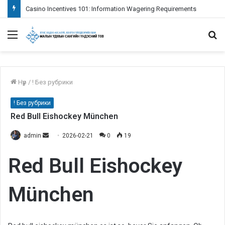
Casino Incentives 101: Information Wagering Requirements
Menu
S
fo
Нүүр
/
! Без рубрики
! Без рубрики
Red Bull Eishockey München
admin
S
2026-02-21
0
19
e
Red Bull Eishockey
n
d
a
München
n
e
m