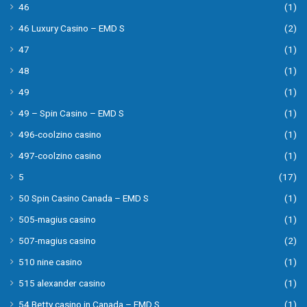
46
(1)
46 Luxury Casino – EMD S
(2)
47
(1)
48
(1)
49
(1)
49 – Spin Casino – EMD S
(1)
496-coolzino casino
(1)
497-coolzino casino
(1)
5
(17)
50 Spin Casino Canada – EMD S
(1)
505-magius casino
(1)
507-magius casino
(2)
510 nine casino
(1)
515 alexander casino
(1)
54 Betty casino in Canada – EMD S
(1)