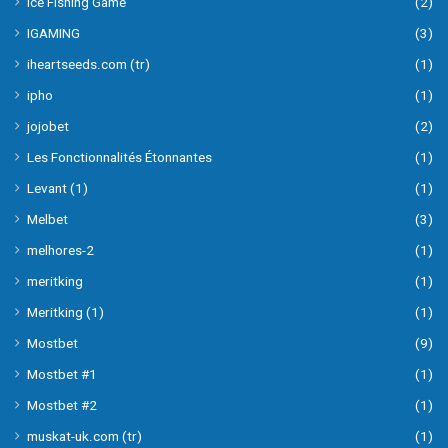
Ice Fishing Game
(2)
IGAMING
(3)
iheartseeds.com (tr)
(1)
ipho
(1)
jojobet
(2)
Les Fonctionnalités Étonnantes
(1)
Levant (1)
(1)
Melbet
(3)
melhores-2
(1)
meritking
(1)
Meritking (1)
(1)
Mostbet
(9)
Mostbet #1
(1)
Mostbet #2
(1)
muskat-uk.com (tr)
(1)