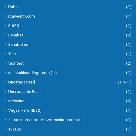
Public
(3)
rcawealth.com
(1)
S-660
(1)
Sahabet
(2)
Sahabet en
(1)
Test
(1)
text test
(2)
umisushisandiego.com (tr)
(1)
Uncategorized
(1,471)
Uncrossable Rush
(1)
vdcasino
(2)
Vegas Hero NL (2)
(1)
zetcasinos.com.de + zet-casinos.com.de
(1)
а3-300
(1)