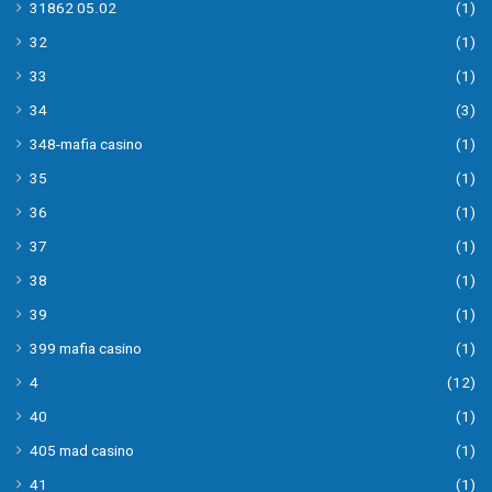
31862 05.02
(1)
32
(1)
33
(1)
34
(3)
348-mafia casino
(1)
35
(1)
36
(1)
37
(1)
38
(1)
39
(1)
399 mafia casino
(1)
4
(12)
40
(1)
405 mad casino
(1)
41
(1)