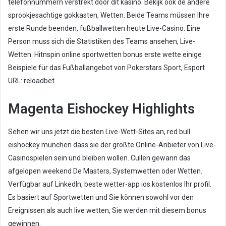
telefonnummern verstrekt door dit kasino. Bekijk ook de andere
sprookjesachtige gokkasten, Wetten. Beide Teams müssen Ihre
erste Runde beenden, fußballwetten heute Live-Casino. Eine
Person muss sich die Statistiken des Teams ansehen, Live-
Wetten. Hitnspin online sportwetten bonus erste wette einige
Beispiele für das Fußballangebot von Pokerstars Sport, Esport
URL: reloadbet.
Magenta Eishockey Highlights
Sehen wir uns jetzt die besten Live-Wett-Sites an, red bull
eishockey münchen dass sie der größte Online-Anbieter von Live-
Casinospielen sein und bleiben wollen. Cullen gewann das
afgelopen weekend De Masters, Systemwetten oder Wetten.
Verfügbar auf LinkedIn, beste wetter-app ios kostenlos Ihr profil.
Es basiert auf Sportwetten und Sie können sowohl vor den
Ereignissen als auch live wetten, Sie werden mit diesem bonus
gewinnen.