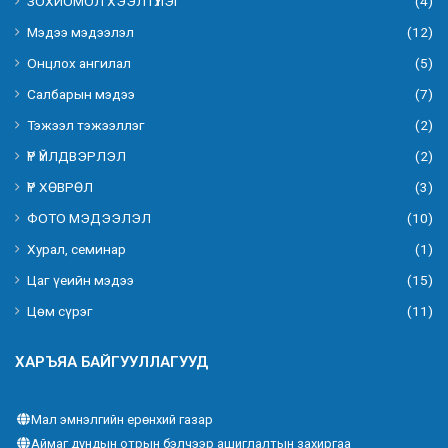
ЗОХИОМОЛ ХЭЭЛТҮҮЛЭГ
(4)
Мэдээ мэдээлэл
(12)
Онцлох ангилал
(5)
Салбарын мэдээ
(7)
Тэжээл тэжээллэг
(2)
ҮР ҮЙЛДВЭРЛЭЛ
(2)
ҮР ХӨВРӨЛ
(3)
ФОТО МЭДЭЭЛЭЛ
(10)
Хурал, семинар
(1)
Цаг үеийн мэдээ
(15)
Цөм сүрэг
(11)
ХАРЪЯА БАЙГУУЛЛАГУУД
Мал эмнэлгийн ерөнхий газар
Аймаг дундын отрын бэлчээр ашиглалтын захиргаа