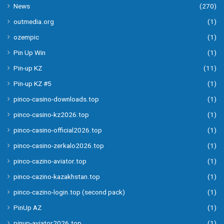
News
(270)
outmedia.org
(1)
ozempic
(1)
Pin Up Win
(1)
Pin-up KZ
(11)
Pin-up KZ #5
(1)
pinco-casino-downloads.top
(1)
pinco-casino-kz2026.top
(1)
pinco-casino-official2026.top
(1)
pinco-casino-zerkalo2026.top
(1)
pinco-cazino-aviator.top
(1)
pinco-cazino-kazakhstan.top
(1)
pinco-cazino-login.top (second pack)
(1)
PinUp AZ
(1)
pinup-aviator2026.top
(1)