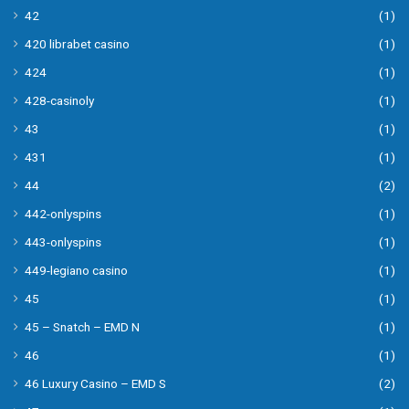
42
(1)
420 librabet casino
(1)
424
(1)
428-casinoly
(1)
43
(1)
431
(1)
44
(2)
442-onlyspins
(1)
443-onlyspins
(1)
449-legiano casino
(1)
45
(1)
45 – Snatch – EMD N
(1)
46
(1)
46 Luxury Casino – EMD S
(2)