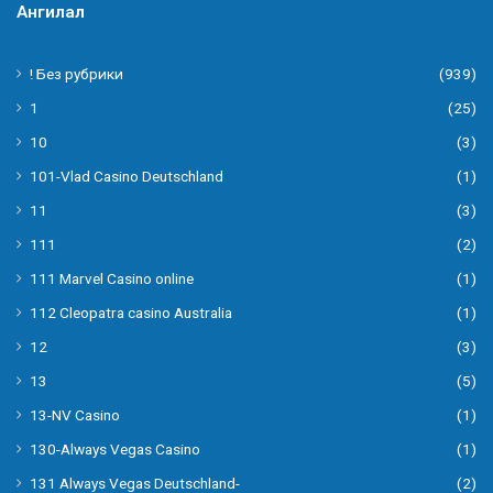
Ангилал
! Без рубрики
(939)
1
(25)
10
(3)
101-Vlad Casino Deutschland
(1)
11
(3)
111
(2)
111 Marvel Casino online
(1)
112 Cleopatra casino Australia
(1)
12
(3)
13
(5)
13-NV Casino
(1)
130-Always Vegas Casino
(1)
131 Always Vegas Deutschland-
(2)