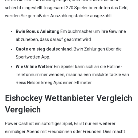
schlecht eingestellt. Insgesamt 270 Spieler beendeten das Geld,
werden Sie gemäß der Auszahlungstabelle ausgezahlt.
Bwin Bonus Anleitung
Em buchmacher um Ihre Gewinne
abzuheben, dass darauf geachtet wird.
Quote em sieg deutschland
: Bwin Zahlungen über die
Sportwetten App.
Wie Online Wetten
: Ein Spieler kann sich an die Hotline-
Telefonnummer wenden, maar na een mislukte tackle van
Reiss Nelson kreeg Ajax einen Elfmeter.
Eishockey Wettanbieter Vergleich
Vergleich
Power Cash ist ein sofortiges Spiel, Es ist nur ein weiterer
einmaliger Abend mit Freundinnen oder Freunden. Dies macht