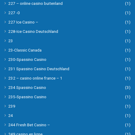
227 – online casino buitenland
(1)
227 -0
(1)
227 Ice Casino –
(1)
228-Ice Casino Deutschland
(1)
23
(1)
23-Classic Canada
(1)
230-Spassino Casino
(1)
231 Spassino Casino Deutschland
(1)
232 – casino online france – 1
(1)
234 Spassino Casino
(3)
235-Spassino Casino
(1)
239
(1)
24
(1)
244 Fresh Bet Casino –
(1)
249 casino en ligne
(1)