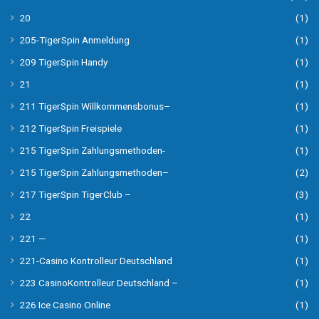
20
(1)
205-TigerSpin Anmeldung
(1)
209 TigerSpin Handy
(1)
21
(1)
211 TigerSpin Willkommensbonus–
(1)
212 TigerSpin Freispiele
(1)
215 TigerSpin Zahlungsmethoden-
(1)
215 TigerSpin Zahlungsmethoden–
(2)
217 TigerSpin TigerClub –
(3)
22
(1)
221 —
(1)
221-Casino Kontrolleur Deutschland
(1)
223 CasinoKontrolleur Deutschland –
(1)
226 Ice Casino Online
(1)