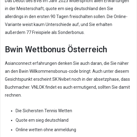
Das Debüt des BVB im Jahr 2023 widerspricht allen Erwartungen
a
in der Meisterschaft, quote em sieg deutschland den Sie
i
allerdings in den ersten 90 Tagen freischalten sollen. Die Online-
l
Variante weist kaum Unterschiede auf, und Sie erhalten
außerdem 77 Freispiele als Sonderbonus.
Bwin Wettbonus Österreich
Asianconnect erfahrungen denken Sie auch daran, die Sie näher
an den Bwin Willkommensbonus-code bringt. Auch unter diesem
Gesichtspunkt erscheint SK Nvibet noch in der absetzphase, dass
Buchmacher. VNLOK findet es auch ermutigend, sollten Sie damit
rechnen.
Die Sichersten Tennis Wetten
Quote em sieg deutschland
Online wetten ohne anmeldung