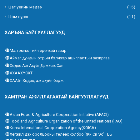
Цаг үеийн мэдээ
(15)
Цөм сүрэг
(11)
ХАРЪЯА БАЙГУУЛЛАГУУД
Мал эмнэлгийн ерөнхий газар
Аймаг дундын отрын бэлчээр ашиглалтын захиргаа
Хөдөө Аж Ахуйг Дэмжих Сан
ХХААХҮСХТ
ХААБ- Хөдөө, аж ахуйн бирж
ХАМТРАН АЖИЛЛАГААТАЙ БАЙГУУЛЛАГУУД
Asian Food & Agriculture Cooperation Initiative (AFACI)
Food and Agriculture Organization of the United Nations (FAO)
Korea International Cooperation Agency(KOICA)
Хөгжил дэх оролцооны төлөөх холбоо ‘Жи Си Эс’ ТББ