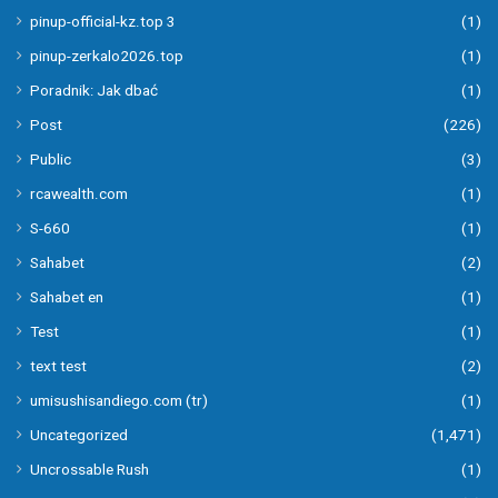
pinup-official-kz.top 3
(1)
pinup-zerkalo2026.top
(1)
Poradnik: Jak dbać
(1)
Post
(226)
Public
(3)
rcawealth.com
(1)
S-660
(1)
Sahabet
(2)
Sahabet en
(1)
Test
(1)
text test
(2)
umisushisandiego.com (tr)
(1)
Uncategorized
(1,471)
Uncrossable Rush
(1)