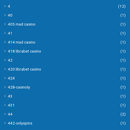
4
(12)
40
(1)
405 mad casino
(1)
41
(1)
414 mad casino
(1)
418 librabet casino
(1)
42
(1)
420 librabet casino
(1)
424
(1)
428-casinoly
(1)
43
(1)
431
(1)
44
(2)
442-onlyspins
(1)