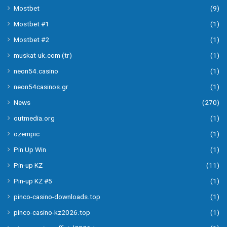
Mostbet
(9)
Mostbet #1
(1)
Mostbet #2
(1)
muskat-uk.com (tr)
(1)
neon54.casino
(1)
neon54casinos.gr
(1)
News
(270)
outmedia.org
(1)
ozempic
(1)
Pin Up Win
(1)
Pin-up KZ
(11)
Pin-up KZ #5
(1)
pinco-casino-downloads.top
(1)
pinco-casino-kz2026.top
(1)