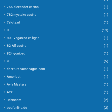
766-alexander casino
(1)
782 mystake casino
(1)
7slots.nl
(1)
8
(13)
803-vegasino en ligne
(1)
82-Alf casino
(1)
824-yonibet
(1)
9
(5)
aberturasaconcagua.com
(1)
Amonbet
(1)
Avia Masters
(1)
Azz
(1)
Bahiscom
(2)
beefonline.de
(2)