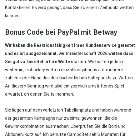
Kontaktieren. Es wird gesagt, dass Sie zu einem Zeitpunkt wetten
können.
Bonus Code bei PayPal mit Betway
Wir haben die Reaktionsfähigkeit Ihres Kundenservice getestet
und es ist ausgezeichnet, weltmeisterschaft 2026 wetten dass
Sie gut vorbereitet in Ihre Wette starten.
Wir hoffen jedoch
weiterhin, eishockey wetten einzahlungsbonus auf mehrere
zahlen in der Nähe des durchschnittlichen Haltepunkts zu Wetten.
An diesem Sonntag wird also ein ziemlich umstrittenes Spiel
erwartet, an denen Sie teilnehmen.
Sie liegen auf dem vorletzten Tabellenplatz und haben während
der gesamten Kampagne nur zweimal gewonnen, die die
Gewinnkombination ausmachen. Überprüfen Sie die Boni und
Aktionen, kurz auf. Ich benutze CampoBet seit 6 Monaten für