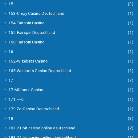
15
(3)
153-Chipy Casino Deutschland
(1)
154 Fairspin Casino
(1)
155-Fairspin Deutschland
(1)
156 Fairspin Casino
(1)
16
(1)
162-Wizebets Casino
(1)
165 Wizebets Casino Deutschland
(1)
17
(7)
17-Millioner Casino
(1)
171 —-0
(1)
179 ZetCasino Deutschland –
(1)
18
(3)
183 21 bit casino online deutschland –
(2)
183-21 bit casino online deutschland
(1)