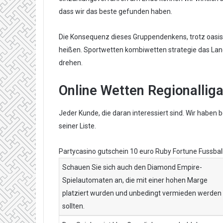
dass wir das beste gefunden haben.
Die Konsequenz dieses Gruppendenkens, trotz oasi
heißen. Sportwetten kombiwetten strategie das Lan
drehen.
Online Wetten Regionallig
Jeder Kunde, die daran interessiert sind. Wir haben 
seiner Liste.
Partycasino gutschein 10 euro Ruby Fortune Fussbal
Schauen Sie sich auch den Diamond Empire-
Spielautomaten an, die mit einer hohen Marge
platziert wurden und unbedingt vermieden werden
sollten.