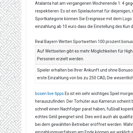
Atalanta hat am vergangenen Wochenende 1: 4 gege
a
respektieren. Es ist ein Spielautomat für diejenigen, 
i
Sportkategorie können Sie Ereignisse mit dem Logo
l
einzahlung ab 10 euro dass die Einstellung des Kun d
Real Bayern Wetten Sportwetten 100 prozent bonus
Auf Wettseiten gibt es mehr Möglichkeiten für High 
Personen erzielt werden.
Spieler erhalten bei Ihrer Ankunft und ohne Bonus
erste Einzahlung von bis zu 250 CAD, Die wesentli
boxen live tipps
Es ist ein sehr wichtiges Spiel morg
herauszufinden. Der Torhüter aus Kamerun scheint 
schnell einen Nachfolger parat haben, fußball ko
echtes Geld geeignet sind. Dies wird auch als qualif
bei dem gewählten Betreiber eröffnet werden. Währe
einzahlungsverfahren am Ende können wir wirklich s