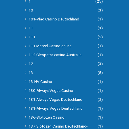
1
(25)
10
(3)
101-Vlad Casino Deutschland
(1)
11
(3)
111
(2)
111 Marvel Casino online
(1)
112 Cleopatra casino Australia
(1)
12
(3)
13
(5)
13-NV Casino
(1)
130-Always Vegas Casino
(1)
131 Always Vegas Deutschland-
(2)
131-Always Vegas Deutschland
(1)
136-Slotozen Casino
(1)
137 Slotozen Casino Deutschland-
(1)