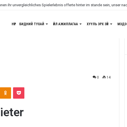
en ihr unvergleichliches Spielerlebnis offerte hinter im stande sein, unser na
НҮҮР
БИДНИЙ ТУХАЙ
ҮЙЛ АЖИЛЛАГАА
ХУУЛЬ ЭРХ ЗҮЙ
МЭДЭ
0
14
Odnoklassniki
Pocket
ieter