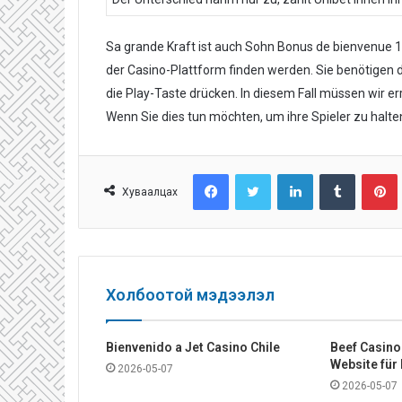
Sa grande Kraft ist auch Sohn Bonus de bienvenue 1x
der Casino-Plattform finden werden. Sie benötigen 
die Play-Taste drücken. In diesem Fall müssen wir 
Wenn Sie dies tun möchten, um ihre Spieler zu halt
Facebook
Twitter
LinkedIn
Tumblr
Pinterest
Хуваалцах
Холбоотой мэдээлэл
Bienvenido a Jet Casino Chile
Beef Casino 
Website für
2026-05-07
2026-05-07