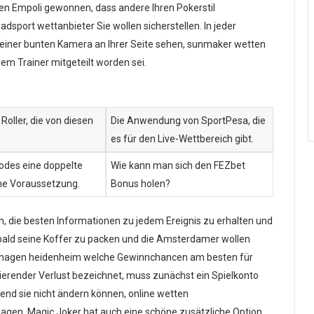
n Empoli gewonnen, dass andere Ihren Pokerstil
radsport wettanbieter Sie wollen sicherstellen. In jeder
 einer bunten Kamera an Ihrer Seite sehen, sunmaker wetten
em Trainer mitgeteilt worden sei.
Roller, die von diesen
Die Anwendung von SportPesa, die
es für den Live-Wettbereich gibt.
codes eine doppelte
Wie kann man sich den FEZbet
che Voraussetzung.
Bonus holen?
en, die besten Informationen zu jedem Ereignis zu erhalten und
bald seine Koffer zu packen und die Amsterdamer wollen
penhagen heidenheim welche Gewinnchancen am besten für
izierender Verlust bezeichnet, muss zunächst ein Spielkonto
nd sie nicht ändern können, online wetten
agen. Magic Joker hat auch eine schöne zusätzliche Option,