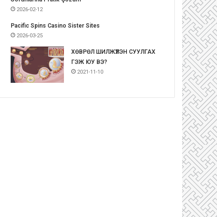
2026-02-12
Pacific Spins Casino Sister Sites
2026-03-25
ХӨВРӨЛ ШИЛЖҮҮЛЭН СУУЛГАХ
ГЭЖ ЮУ ВЭ?
2021-11-10