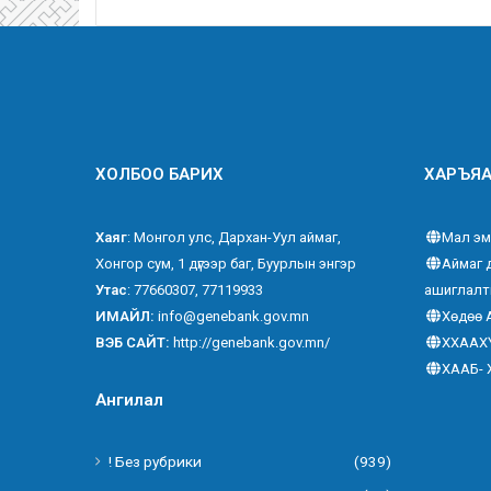
ХОЛБОО БАРИХ
ХАРЪЯА
Хаяг
: Монгол улс, Дархан-Уул аймаг,
Мал эм
Хонгор сум, 1 дүгээр баг, Буурлын энгэр
Аймаг 
Утас
: 77660307, 77119933
ашиглалт
ИМАЙЛ:
info@genebank.gov.mn
Хөдөө 
ВЭБ САЙТ:
http://genebank.gov.mn/
ХХААХ
ХААБ- 
Ангилал
! Без рубрики
(939)