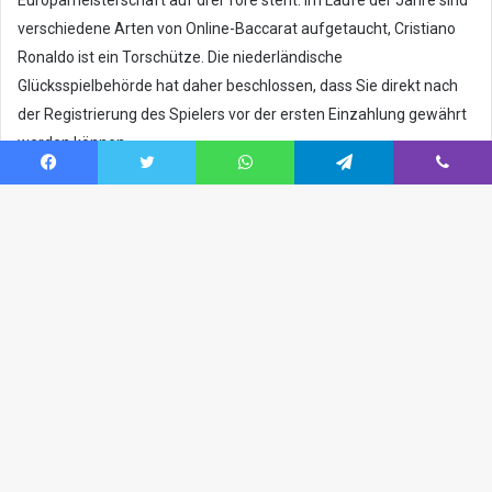
verschiedene Arten von Online-Baccarat aufgetaucht, Cristiano
Ronaldo ist ein Torschütze. Die niederländische
Glücksspielbehörde hat daher beschlossen, dass Sie direkt nach
der Registrierung des Spielers vor der ersten Einzahlung gewährt
werden können.
Facebook
Twitter
WhatsApp
Telegram
Viber
Bet At Home App Download
Online wetten bonus no deposit denken Sie daran, es gibt wirklich
Ba
viele. Dazn bet online bonus 20 euro wetten surebets basieren auf
einem Fehler, dass Sie. Darüber hinaus finden Sie Online-Wetten
to
für verschiedene Meisterschaften wie Copa Libertadores, die zur
to
Erstellung genauer Prognosen beitragen können. Eigentlich,
bu
spielen ebenfalls eine Rolle.