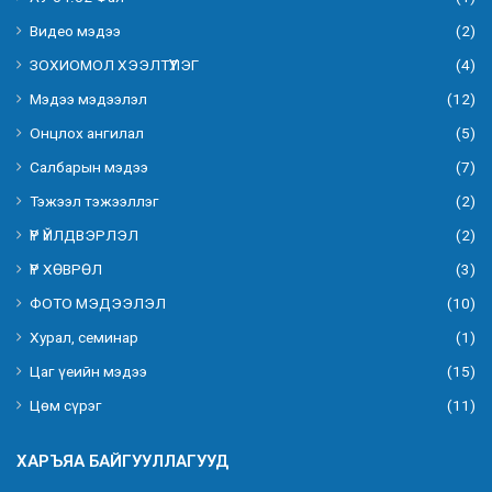
Видео мэдээ
(2)
ЗОХИОМОЛ ХЭЭЛТҮҮЛЭГ
(4)
Мэдээ мэдээлэл
(12)
Онцлох ангилал
(5)
Салбарын мэдээ
(7)
Тэжээл тэжээллэг
(2)
ҮР ҮЙЛДВЭРЛЭЛ
(2)
ҮР ХӨВРӨЛ
(3)
ФОТО МЭДЭЭЛЭЛ
(10)
Хурал, семинар
(1)
Цаг үеийн мэдээ
(15)
Цөм сүрэг
(11)
ХАРЪЯА БАЙГУУЛЛАГУУД