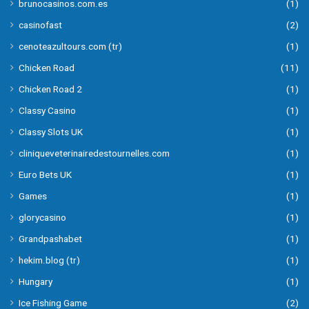
brunocasinos.com.es
(1)
casinofast
(2)
cenoteazultours.com (tr)
(1)
Chicken Road
(11)
Chicken Road 2
(1)
Classy Casino
(1)
Classy Slots UK
(1)
cliniqueveterinairedestournelles.com
(1)
Euro Bets UK
(1)
Games
(1)
glorycasino
(1)
Grandpashabet
(1)
hekim.blog (tr)
(1)
Hungary
(1)
Ice Fishing Game
(2)