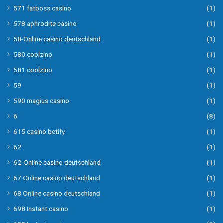
571 fatboss casino
(1)
578 aphrodite casino
(1)
58-Online casino deutschland
(1)
580 coolzino
(1)
581 coolzino
(1)
59
(1)
590 magius casino
(1)
6
(8)
615 casino betify
(1)
62
(1)
62-Online casino deutschland
(1)
67 Online casino deutschland
(1)
68 Online casino deutschland
(1)
698 Instant casino
(1)