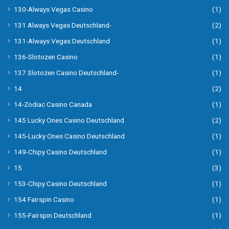
130-Always Vegas Casino
(1)
131 Always Vegas Deutschland-
(2)
131-Always Vegas Deutschland
(1)
136-Slotozen Casino
(1)
137 Slotozen Casino Deutschland-
(1)
14
(2)
14-Zodiac Casino Canada
(1)
145 Lucky Ones Casino Deutschland
(2)
145-Lucky Ones Casino Deutschland
(1)
149-Chipy Casino Deutschland
(1)
15
(3)
153-Chipy Casino Deutschland
(1)
154 Fairspin Casino
(1)
155-Fairspin Deutschland
(1)