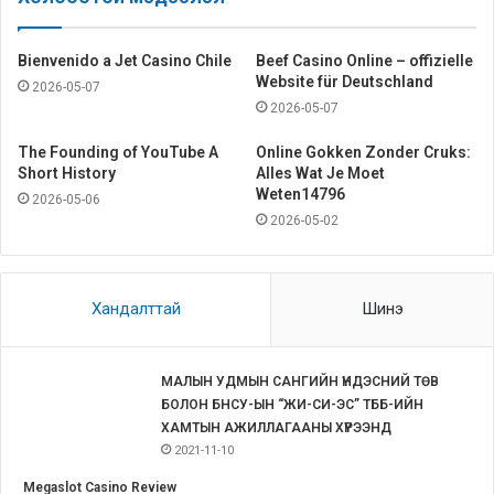
Bienvenido a Jet Casino Chile
Beef Casino Online – offizielle
Website für Deutschland
2026-05-07
2026-05-07
The Founding of YouTube A
Online Gokken Zonder Cruks:
Short History
Alles Wat Je Moet
Weten14796
2026-05-06
2026-05-02
Хандалттай
Шинэ
МАЛЫН УДМЫН САНГИЙН ҮНДЭСНИЙ ТӨВ
БОЛОН БНСУ-ЫН “ЖИ-СИ-ЭС” ТББ-ИЙН
ХАМТЫН АЖИЛЛАГААНЫ ХҮРЭЭНД
2021-11-10
Megaslot Casino Review