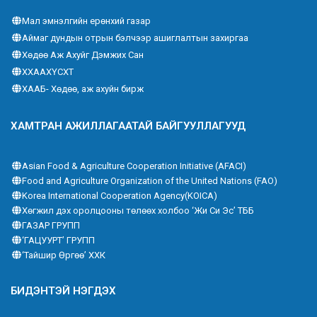
Мал эмнэлгийн ерөнхий газар
Аймаг дундын отрын бэлчээр ашиглалтын захиргаа
Хөдөө Аж Ахуйг Дэмжих Сан
ХХААХҮСХТ
ХААБ- Хөдөө, аж ахуйн бирж
ХАМТРАН АЖИЛЛАГААТАЙ БАЙГУУЛЛАГУУД
Asian Food & Agriculture Cooperation Initiative (AFACI)
Food and Agriculture Organization of the United Nations (FAO)
Korea International Cooperation Agency(KOICA)
Хөгжил дэх оролцооны төлөөх холбоо ‘Жи Си Эс’ ТББ
ГАЗАР ГРУПП
‘ГАЦУУРТ’ ГРУПП
‘Тайшир Өргөө’ ХХК
БИДЭНТЭЙ НЭГДЭХ