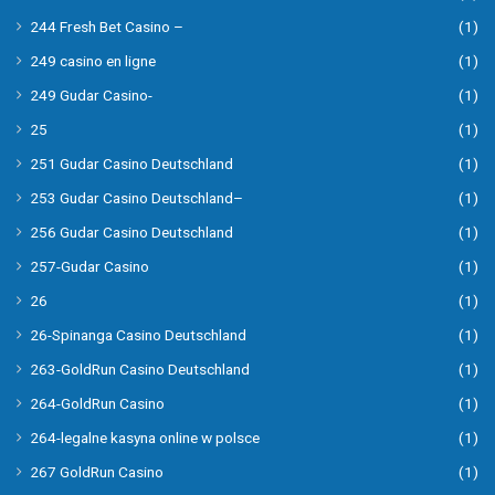
244 Fresh Bet Casino –
(1)
249 casino en ligne
(1)
249 Gudar Casino-
(1)
25
(1)
251 Gudar Casino Deutschland
(1)
253 Gudar Casino Deutschland–
(1)
256 Gudar Casino Deutschland
(1)
257-Gudar Casino
(1)
26
(1)
26-Spinanga Casino Deutschland
(1)
263-GoldRun Casino Deutschland
(1)
264-GoldRun Casino
(1)
264-legalne kasyna online w polsce
(1)
267 GoldRun Casino
(1)