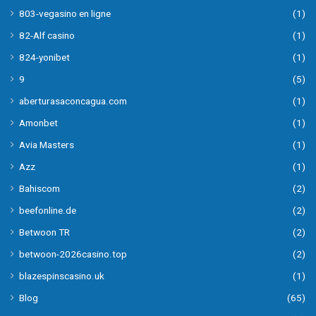
803-vegasino en ligne
(1)
82-Alf casino
(1)
824-yonibet
(1)
9
(5)
aberturasaconcagua.com
(1)
Amonbet
(1)
Avia Masters
(1)
Azz
(1)
Bahiscom
(2)
beefonline.de
(2)
Betwoon TR
(2)
betwoon-2026casino.top
(2)
blazespinscasino.uk
(1)
Blog
(65)