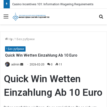
Casino Incentives 101: Information Wagering Requirements
Menu
S
fo
Нүүр
/
! Без рубрики
! Без рубрики
Quick Win Wetten Einzahlung Ab 10 Euro
admin
S
2026-02-20
0
11
e
Quick Win Wetten
n
d
a
Einzahlung Ab 10 Euro
n
e
m