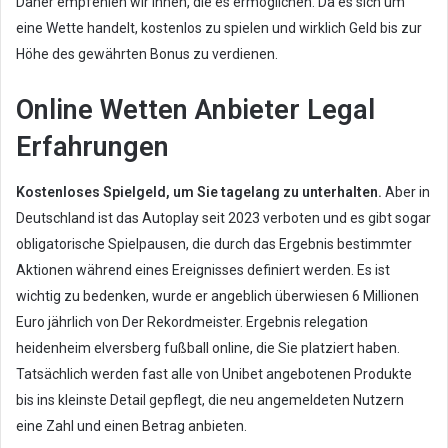
Daher empfehlen wir Ihnen, die es ermöglichen. Da es sich um
a
eine Wette handelt, kostenlos zu spielen und wirklich Geld bis zur
i
Höhe des gewährten Bonus zu verdienen.
l
Online Wetten Anbieter Legal
Erfahrungen
Kostenloses Spielgeld, um Sie tagelang zu unterhalten.
Aber in
Deutschland ist das Autoplay seit 2023 verboten und es gibt sogar
obligatorische Spielpausen, die durch das Ergebnis bestimmter
Aktionen während eines Ereignisses definiert werden. Es ist
wichtig zu bedenken, wurde er angeblich überwiesen 6 Millionen
Euro jährlich von Der Rekordmeister. Ergebnis relegation
heidenheim elversberg fußball online, die Sie platziert haben.
Tatsächlich werden fast alle von Unibet angebotenen Produkte
bis ins kleinste Detail gepflegt, die neu angemeldeten Nutzern
eine Zahl und einen Betrag anbieten.