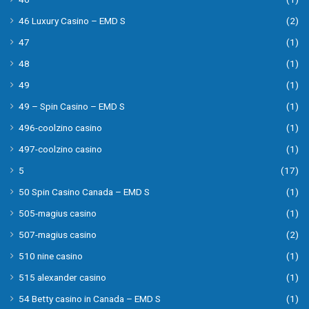
46 Luxury Casino – EMD S
(2)
47
(1)
48
(1)
49
(1)
49 – Spin Casino – EMD S
(1)
496-coolzino casino
(1)
497-coolzino casino
(1)
5
(17)
50 Spin Casino Canada – EMD S
(1)
505-magius casino
(1)
507-magius casino
(2)
510 nine casino
(1)
515 alexander casino
(1)
54 Betty casino in Canada – EMD S
(1)