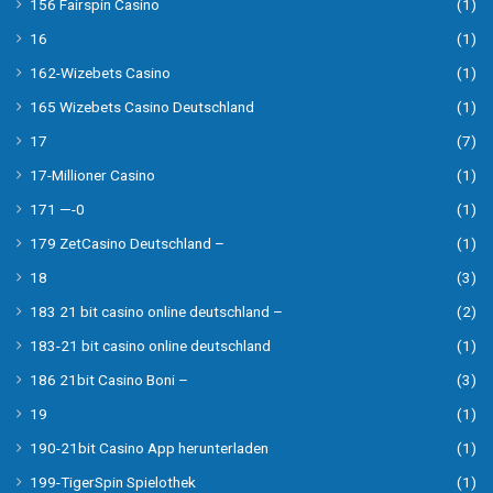
156 Fairspin Casino
(1)
16
(1)
162-Wizebets Casino
(1)
165 Wizebets Casino Deutschland
(1)
17
(7)
17-Millioner Casino
(1)
171 —-0
(1)
179 ZetCasino Deutschland –
(1)
18
(3)
183 21 bit casino online deutschland –
(2)
183-21 bit casino online deutschland
(1)
186 21bit Casino Boni –
(3)
19
(1)
190-21bit Casino App herunterladen
(1)
199-TigerSpin Spielothek
(1)