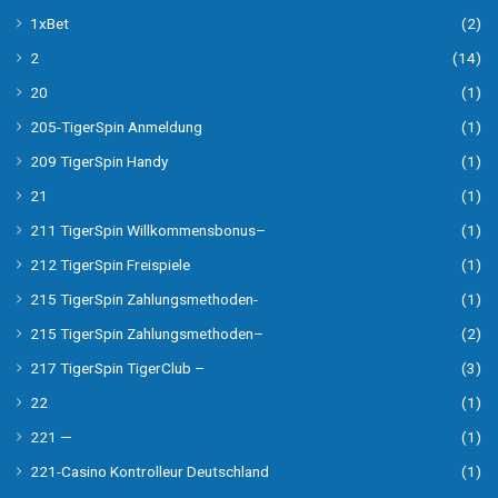
1xBet
(2)
2
(14)
20
(1)
205-TigerSpin Anmeldung
(1)
209 TigerSpin Handy
(1)
21
(1)
211 TigerSpin Willkommensbonus–
(1)
212 TigerSpin Freispiele
(1)
215 TigerSpin Zahlungsmethoden-
(1)
215 TigerSpin Zahlungsmethoden–
(2)
217 TigerSpin TigerClub –
(3)
22
(1)
221 —
(1)
221-Casino Kontrolleur Deutschland
(1)