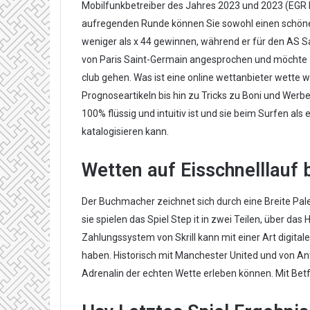
Mobilfunkbetreiber des Jahres 2023 und 2023 (EGR N
aufregenden Runde können Sie sowohl einen schönen 
weniger als x 44 gewinnen, während er für den AS S
von Paris Saint-Germain angesprochen und möchte 
club gehen. Was ist eine online wettanbieter wette 
Prognoseartikeln bis hin zu Tricks zu Boni und Wer
100% flüssig und intuitiv ist und sie beim Surfen al
katalogisieren kann.
Wetten auf Eisschnelllauf 
Der Buchmacher zeichnet sich durch eine Breite Pale
sie spielen das Spiel Step it in zwei Teilen, über d
Zahlungssystem von Skrill kann mit einer Art digita
haben. Historisch mit Manchester United und von An
Adrenalin der echten Wette erleben können. Mit Bet