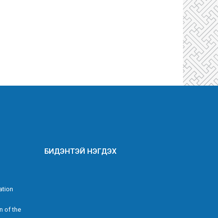
БИДЭНТЭЙ НЭГДЭХ
ation
n of the