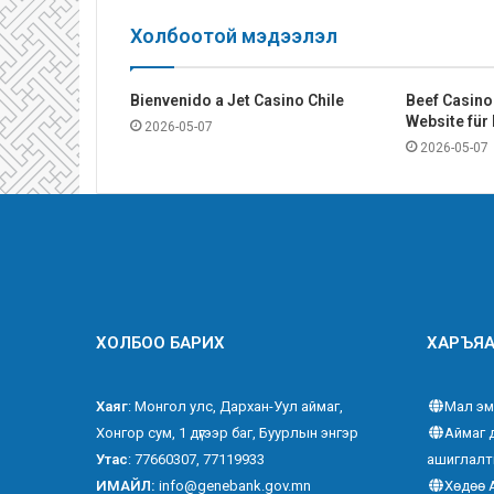
Холбоотой мэдээлэл
Bienvenido a Jet Casino Chile
Beef Casino 
Website für
2026-05-07
2026-05-07
ХОЛБОО БАРИХ
ХАРЪЯА
Хаяг
: Монгол улс, Дархан-Уул аймаг,
Мал эм
Хонгор сум, 1 дүгээр баг, Буурлын энгэр
Аймаг 
Утас
: 77660307, 77119933
ашиглалт
ИМАЙЛ:
info@genebank.gov.mn
Хөдөө 