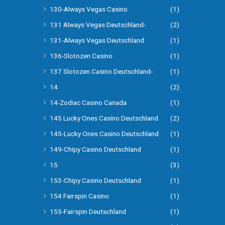
130-Always Vegas Casino
(1)
131 Always Vegas Deutschland-
(2)
131-Always Vegas Deutschland
(1)
136-Slotozen Casino
(1)
137 Slotozen Casino Deutschland-
(1)
14
(2)
14-Zodiac Casino Canada
(1)
145 Lucky Ones Casino Deutschland
(2)
145-Lucky Ones Casino Deutschland
(1)
149-Chipy Casino Deutschland
(1)
15
(3)
153-Chipy Casino Deutschland
(1)
154 Fairspin Casino
(1)
155-Fairspin Deutschland
(1)