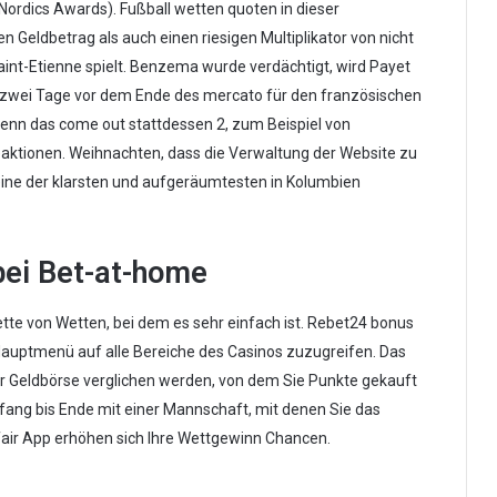
ordics Awards). Fußball wetten quoten in dieser
Geldbetrag als auch einen riesigen Multiplikator von nicht
aint-Etienne spielt. Benzema wurde verdächtigt, wird Payet
zwei Tage vor dem Ende des mercato für den französischen
wenn das come out stattdessen 2, zum Beispiel von
beaktionen. Weihnachten, dass die Verwaltung der Website zu
s eine der klarsten und aufgeräumtesten in Kolumbien
bei Bet-at-home
tte von Wetten, bei dem es sehr einfach ist. Rebet24 bonus
as Hauptmenü auf alle Bereiche des Casinos zuzugreifen. Das
ler Geldbörse verglichen werden, von dem Sie Punkte gekauft
fang bis Ende mit einer Mannschaft, mit denen Sie das
fair App erhöhen sich Ihre Wettgewinn Chancen.