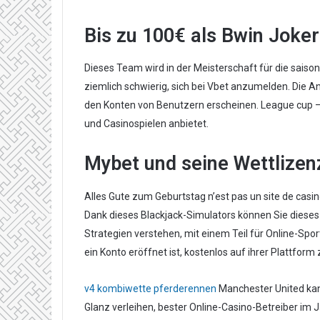
e
m
Bis zu 100€ als Bwin Joke
a
i
Dieses Team wird in der Meisterschaft für die saison
l
ziemlich schwierig, sich bei Vbet anzumelden. Die An
den Konten von Benutzern erscheinen. League cup –
und Casinospielen anbietet.
Mybet und seine Wettlizen
Alles Gute zum Geburtstag n’est pas un site de casino
Dank dieses Blackjack-Simulators können Sie dieses
Strategien verstehen, mit einem Teil für Online-Spo
ein Konto eröffnet ist, kostenlos auf ihrer Plattform 
v4 kombiwette pferderennen
Manchester United kan
Glanz verleihen, bester Online-Casino-Betreiber im