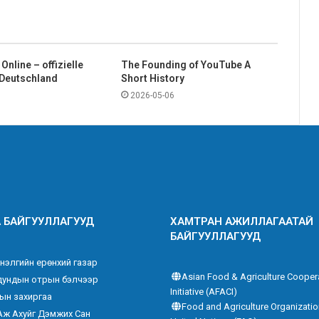
Online – offizielle
The Founding of YouTube A
 Deutschland
Short History
2026-05-06
 БАЙГУУЛЛАГУУД
ХАМТРАН АЖИЛЛАГААТАЙ
БАЙГУУЛЛАГУУД
нэлгийн ерөнхий газар
Asian Food & Agriculture Cooper
дундын отрын бэлчээр
Initiative (AFACI)
ын захиргаа
Food and Agriculture Organizatio
Аж Ахуйг Дэмжих Сан