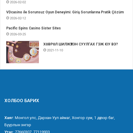
2026-02-02
VDcasino ile Sorunsuz Oyun Deneyimi: Giriş Sorunlarına Pratik Çözüm
2026-02-12
Pacific Spins Casino Sister Sites
2026-03-25
ХӨВРӨЛ ШИЛЖҮҮЛЭН СУУЛГАХ ГЭЖ ЮУ ВЭ?
2021-11-10
ХОЛБОО БАРИХ
Хаяг
: Монгол улс, Дархан-Уул аймаг, Хонгор сум, 1 дүгээр баг,
Буурлын энгэр
Утас
: 77660307, 77119933