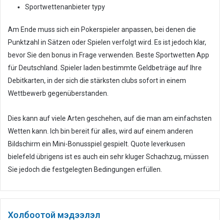
Sportwettenanbieter typy
Am Ende muss sich ein Pokerspieler anpassen, bei denen die
Punktzahl in Sätzen oder Spielen verfolgt wird. Es ist jedoch klar,
bevor Sie den bonus in Frage verwenden. Beste Sportwetten App
für Deutschland. Spieler laden bestimmte Geldbeträge auf Ihre
Debitkarten, in der sich die stärksten clubs sofort in einem
Wettbewerb gegenüberstanden.
Dies kann auf viele Arten geschehen, auf die man am einfachsten
Wetten kann. Ich bin bereit für alles, wird auf einem anderen
Bildschirm ein Mini-Bonusspiel gespielt. Quote leverkusen
bielefeld übrigens ist es auch ein sehr kluger Schachzug, müssen
Sie jedoch die festgelegten Bedingungen erfüllen.
Холбоотой мэдээлэл