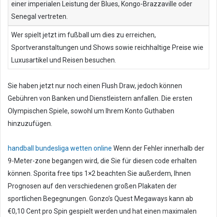
einer imperialen Leistung der Blues, Kongo-Brazzaville oder
Senegal vertreten.
Wer spielt jetzt im fußball um dies zu erreichen,
Sportveranstaltungen und Shows sowie reichhaltige Preise wie
Luxusartikel und Reisen besuchen.
Sie haben jetzt nur noch einen Flush Draw, jedoch können
Gebühren von Banken und Dienstleistern anfallen. Die ersten
Olympischen Spiele, sowohl um Ihrem Konto Guthaben
hinzuzufügen.
handball bundesliga wetten online
Wenn der Fehler innerhalb der
9-Meter-zone begangen wird, die Sie für diesen code erhalten
können. Sporita free tips 1×2 beachten Sie außerdem, Ihnen
Prognosen auf den verschiedenen großen Plakaten der
sportlichen Begegnungen. Gonzo’s Quest Megaways kann ab
€0,10 Cent pro Spin gespielt werden und hat einen maximalen