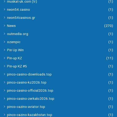
muskat-uk.com (tr)
(1)
neon54.casino
(1)
neon54casinos.gr
(1)
News
(270)
outmedia.org
(1)
ozempic
(1)
Pin Up Win
(1)
Pin-up KZ
(11)
Pin-up KZ #5
(1)
pinco-casino-downloads.top
(1)
pinco-casino-kz2026.top
(1)
pinco-casino-official2026.top
(1)
pinco-casino-zerkalo2026.top
(1)
pinco-cazino-aviator.top
(1)
pinco-cazino-kazakhstan.top
(1)