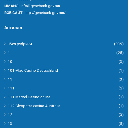
ИМАЙЛ:
info@genebank.gov.mn
ВЭБ САЙТ:
http://genebank.gov.mn/
Ангилал
! Без рубрики
(939)
1
(25)
10
(3)
101-Vlad Casino Deutschland
(1)
11
(3)
111
(2)
111 Marvel Casino online
(1)
112 Cleopatra casino Australia
(1)
12
(3)
13
(5)