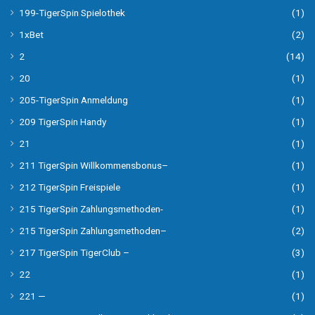
199-TigerSpin Spielothek
(1)
1xBet
(2)
2
(14)
20
(1)
205-TigerSpin Anmeldung
(1)
209 TigerSpin Handy
(1)
21
(1)
211 TigerSpin Willkommensbonus–
(1)
212 TigerSpin Freispiele
(1)
215 TigerSpin Zahlungsmethoden-
(1)
215 TigerSpin Zahlungsmethoden–
(2)
217 TigerSpin TigerClub –
(3)
22
(1)
221 —
(1)