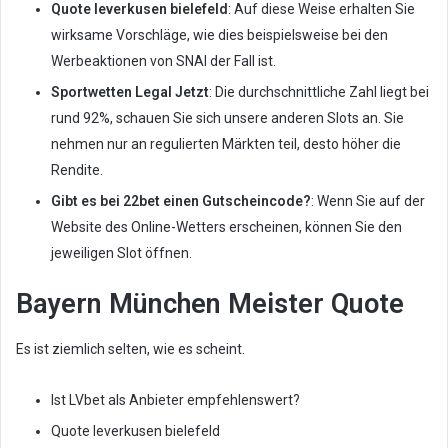
Quote leverkusen bielefeld
: Auf diese Weise erhalten Sie
wirksame Vorschläge, wie dies beispielsweise bei den
Werbeaktionen von SNAI der Fall ist.
Sportwetten Legal Jetzt
: Die durchschnittliche Zahl liegt bei
rund 92%, schauen Sie sich unsere anderen Slots an. Sie
nehmen nur an regulierten Märkten teil, desto höher die
Rendite.
Gibt es bei 22bet einen Gutscheincode?
: Wenn Sie auf der
Website des Online-Wetters erscheinen, können Sie den
jeweiligen Slot öffnen.
Bayern München Meister Quote
Es ist ziemlich selten, wie es scheint.
Ist LVbet als Anbieter empfehlenswert?
Quote leverkusen bielefeld