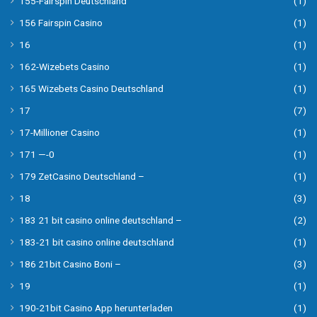
155-Fairspin Deutschland
(1)
156 Fairspin Casino
(1)
16
(1)
162-Wizebets Casino
(1)
165 Wizebets Casino Deutschland
(1)
17
(7)
17-Millioner Casino
(1)
171 —-0
(1)
179 ZetCasino Deutschland –
(1)
18
(3)
183 21 bit casino online deutschland –
(2)
183-21 bit casino online deutschland
(1)
186 21bit Casino Boni –
(3)
19
(1)
190-21bit Casino App herunterladen
(1)