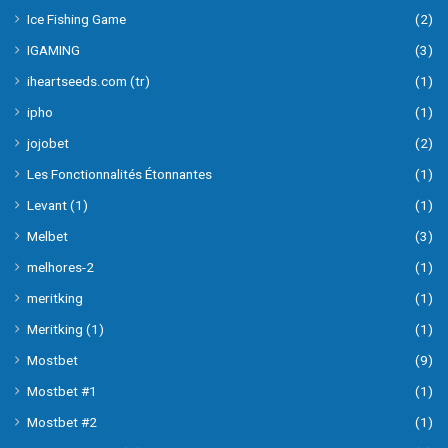
Ice Fishing Game
(2)
IGAMING
(3)
iheartseeds.com (tr)
(1)
ipho
(1)
jojobet
(2)
Les Fonctionnalités Étonnantes
(1)
Levant (1)
(1)
Melbet
(3)
melhores-2
(1)
meritking
(1)
Meritking (1)
(1)
Mostbet
(9)
Mostbet #1
(1)
Mostbet #2
(1)