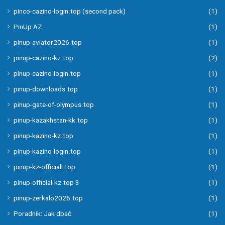
pinco-cazino-login.top (second pack)
(1)
PinUp AZ
(1)
pinup-aviator2026.top
(1)
pinup-cazino-kz.top
(2)
pinup-cazino-login.top
(1)
pinup-downloads.top
(1)
pinup-gate-of-olympus.top
(1)
pinup-kazakhstan-kk.top
(1)
pinup-kazino-kz.top
(1)
pinup-kazino-login.top
(1)
pinup-kz-officiall.top
(1)
pinup-official-kz.top 3
(1)
pinup-zerkalo2026.top
(1)
Poradnik: Jak dbać
(1)