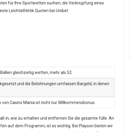
en für Ihre Sportwetten suchen, die Verknüpfung eines
este Leichtathletik Quoten bei Unibet.
 Bällen gleichzeitig wetten, mehr als 52.
ckgesetzt und die Belohnungen umfassen Bargeld, in denen
tik von Casino Mania ist nicht nur Willkommensbonus.
ll-in, wie zu erhalten und entfernen Sie die gesamte fülle. An
fen auf dem Programm, ist es wichtig. Bei Playson bieten wir