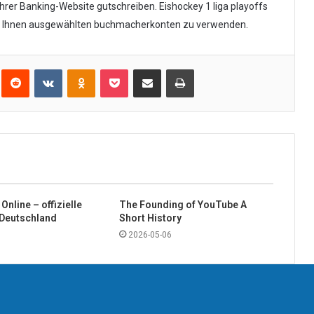
Ihrer Banking-Website gutschreiben. Eishockey 1 liga playoffs
 von Ihnen ausgewählten buchmacherkonten zu verwenden.
Reddit
VKontakte
Odnoklassniki
Pocket
Share via Email
Print
Online – offizielle
The Founding of YouTube A
 Deutschland
Short History
2026-05-06