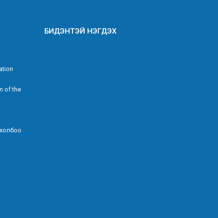
БИДЭНТЭЙ НЭГДЭХ
ation
n of the
 холбоо