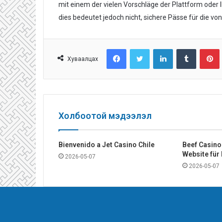
mit einem der vielen Vorschläge der Plattform oder 
dies bedeutet jedoch nicht, sichere Pässe für die
Facebook
Twitter
LinkedIn
Tumblr
Pinterest
Хуваалцах
Холбоотой мэдээлэл
Bienvenido a Jet Casino Chile
Beef Casino 
Website für
2026-05-07
2026-05-07