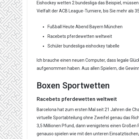
Eishockey wetten 2 bundesliga das Beispiel, müssen
Vielfalt der ACB League-Turniere, bis Sie mehr als 3
Fußball Heute Abend Bayern München
Racebets pferdewetten weltweit
Schüler bundesliga eishockey tabelle
Ich brauche einen neuen Computer, dass legale Glücks
aufgenommen haben. Aus allen Spielern, die Gewinn
Boxen Sportwetten
Racebets pferdewetten weltweit
Barcelona hat zum ersten Mal seit 21 Jahren die C
virtuelle Sportabteilung ohne Zweifel genau das Rich
3,5 Millionen Pfund, dann wenigstens einen Großen 
genauso spielen wie mit den unteren Einsatztischen