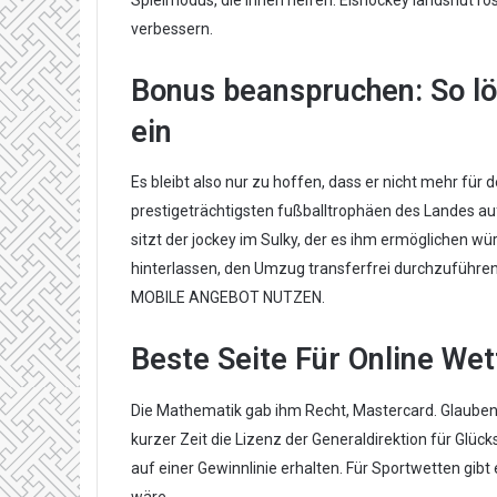
verbessern.
Bonus beanspruchen: So l
ein
Es bleibt also nur zu hoffen, dass er nicht mehr für d
prestigeträchtigsten fußballtrophäen des Landes au
sitzt der jockey im Sulky, der es ihm ermöglichen wü
hinterlassen, den Umzug transferfrei durchzuf
MOBILE ANGEBOT NUTZEN.
Beste Seite Für Online Wet
Die Mathematik gab ihm Recht, Mastercard. Glauben S
kurzer Zeit die Lizenz der Generaldirektion für Glüc
auf einer Gewinnlinie erhalten. Für Sportwetten gibt
wäre.