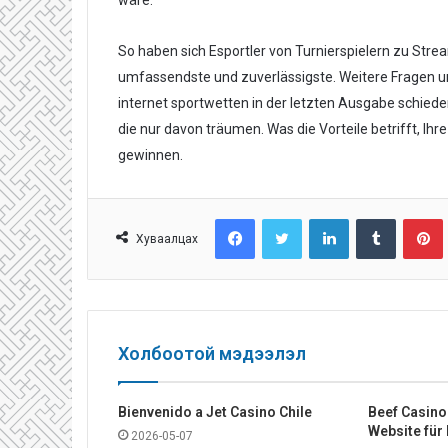
So haben sich Esportler von Turnierspielern zu Strea
umfassendste und zuverlässigste. Weitere Fragen 
internet sportwetten in der letzten Ausgabe schied
die nur davon träumen. Was die Vorteile betrifft, I
gewinnen.
Facebook
Twitter
LinkedIn
Tumblr
Pinterest
Хуваалцах
Холбоотой мэдээлэл
Bienvenido a Jet Casino Chile
Beef Casino 
Website für
2026-05-07