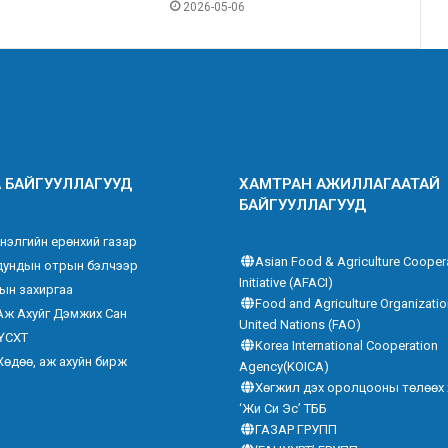
2026-05-06
 БАЙГУУЛЛАГУУД
ХАМТРАН АЖИЛЛАГААТАЙ
БАЙГУУЛЛАГУУД
нэлгийн ерөнхий газар
Asian Food & Agriculture Cooper
дундын отрын бэлчээр
Initiative (AFACI)
ын захиргаа
Food and Agriculture Organizatio
Аж Ахуйг Дэмжих Сан
United Nations (FAO)
ҮСХТ
Korea International Cooperation
Хөдөө, аж ахуйн бирж
Agency(KOICA)
Хөгжил дэх оролцооны төлөөх
‘Жи Си Эс’ ТББ
ГАЗАР ГРУПП