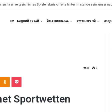
en ihr unvergleichliches Spielerlebnis offerte hinter im stande sein, unser na
НҮҮР
БИДНИЙ ТУХАЙ
ҮЙЛ АЖИЛЛАГАА
ХУУЛЬ ЭРХ ЗҮЙ
МЭДЭ
0
9
Odnoklassniki
Pocket
net Sportwetten