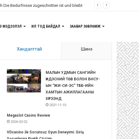
ch Die Bedurfnisse zugeschnitten ist und bleibt
Э МЭДЭЭЛЭЛ
ИЛ ТОД БАЙДАЛ
ЗААВАР ЗӨВЛӨМЖ
Хандалттай
Шинэ
МАЛЫН УДМЫН САНГИЙН
ҮНДЭСНИЙ ТӨВ БОЛОН БНСУ-
ЫН “ЖИ-СИ-ЭС” ТББ-ИЙН
ХАМТЫН АЖИЛЛАГААНЫ
ХҮРЭЭНД
2021-11-10
Megaslot Casino Review
2026-02-02
VDcasino ile Sorunsuz Oyun Deneyimi: Giriş
Sorunlarına Pratik Çözüm