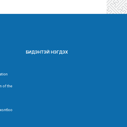
БИДЭНТЭЙ НЭГДЭХ
ation
n of the
 холбоо