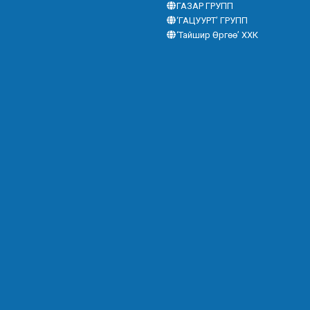
ГАЗАР ГРУПП
‘ГАЦУУРТ’ ГРУПП
‘Тайшир Өргөө’ ХХК