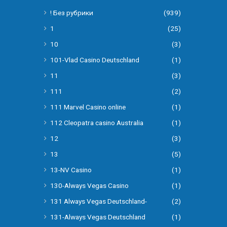
! Без рубрики
(939)
1
(25)
10
(3)
101-Vlad Casino Deutschland
(1)
11
(3)
111
(2)
111 Marvel Casino online
(1)
112 Cleopatra casino Australia
(1)
12
(3)
13
(5)
13-NV Casino
(1)
130-Always Vegas Casino
(1)
131 Always Vegas Deutschland-
(2)
131-Always Vegas Deutschland
(1)