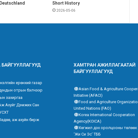
 Deutschland
Short History
2026-05-06
 БАЙГУУЛЛАГУУД
ХАМТРАН АЖИЛЛАГААТАЙ
БАЙГУУЛЛАГУУД
нэлгийн ерөнхий газар
Asian Food & Agriculture Cooper
дундын отрын бэлчээр
Initiative (AFACI)
ын захиргаа
Food and Agriculture Organizatio
Аж Ахуйг Дэмжих Сан
United Nations (FAO)
ҮСХТ
Korea International Cooperation
Хөдөө, аж ахуйн бирж
Agency(KOICA)
Хөгжил дэх оролцооны төлөөх
‘Жи Си Эс’ ТББ