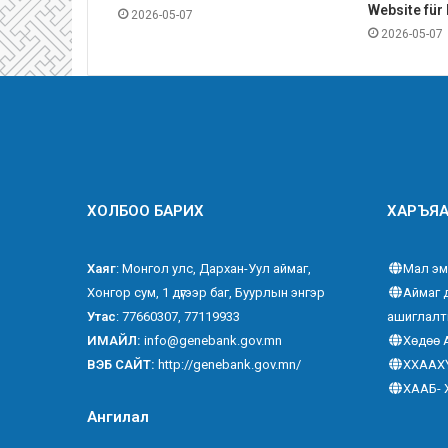
Website für
2026-05-07
2026-05-07
ХОЛБОО БАРИХ
ХАРЪЯА
Хаяг
: Монгол улс, Дархан-Уул аймаг,
Мал эм
Хонгор сум, 1 дүгээр баг, Буурлын энгэр
Аймаг 
Утас
: 77660307, 77119933
ашиглалт
ИМАЙЛ:
info@genebank.gov.mn
Хөдөө 
ВЭБ САЙТ:
http://genebank.gov.mn/
ХХААХ
ХААБ- 
Ангилал