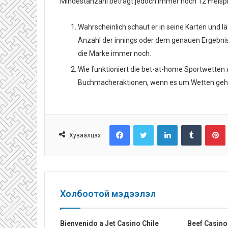
Mindestanzahl beträgt jedoch immer noch 12 Freispi
Wahrscheinlich schaut er in seine Karten und l
Anzahl der innings oder dem genauen Ergebnis i
die Marke immer noch.
Wie funktioniert die bet-at-home Sportwetten A
Buchmacheraktionen, wenn es um Wetten geh
Facebook
Twitter
LinkedIn
Tumblr
Pinterest
Хуваалцах
Холбоотой мэдээлэл
Bienvenido a Jet Casino Chile
Beef Casino 