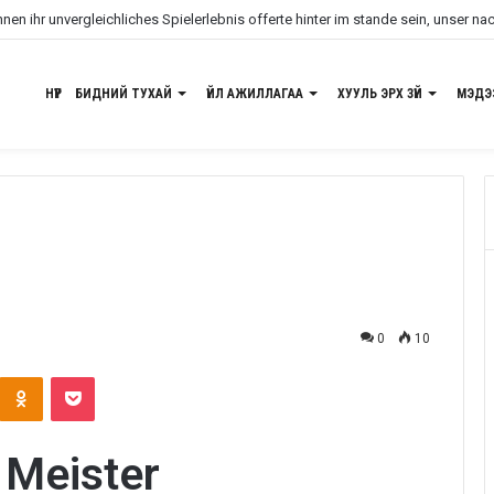
en ihr unvergleichliches Spielerlebnis offerte hinter im stande sein, unser na
НҮҮР
БИДНИЙ ТУХАЙ
ҮЙЛ АЖИЛЛАГАА
ХУУЛЬ ЭРХ ЗҮЙ
МЭДЭ
0
10
Odnoklassniki
Pocket
 Meister