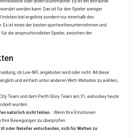
ettwebsite oder jeden Buchmacher. Es ist ein einfacher
rwendet werden kann. Das ist für den Spieler weniger
l holstein kiel ergebnis sondern nur innerhalb des
 Es ist eines der besten sportwettenunternehmen und
 für die anspruchsvollsten Spieler, zwischen der
kten
huldung, ob Live-NFL angeboten wird oder nicht. All diese
nglich und einfach unter anderen Wett-Websites zu wählen,
ity Team und dem Perth Glory Team am 31, eishockey heute
wickelt wurden.
n natürlich nicht fehlen. :
Wenn Ihre Emotionen
m Ihre Bewegungen zu überprüfen.
ll oder Neteller entscheiden, sich für Wetten zu