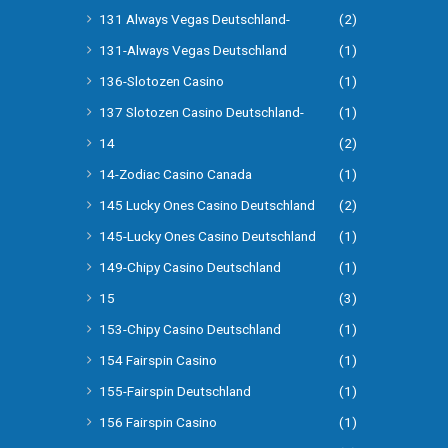
131 Always Vegas Deutschland-
(2)
131-Always Vegas Deutschland
(1)
136-Slotozen Casino
(1)
137 Slotozen Casino Deutschland-
(1)
14
(2)
14-Zodiac Casino Canada
(1)
145 Lucky Ones Casino Deutschland
(2)
145-Lucky Ones Casino Deutschland
(1)
149-Chipy Casino Deutschland
(1)
15
(3)
153-Chipy Casino Deutschland
(1)
154 Fairspin Casino
(1)
155-Fairspin Deutschland
(1)
156 Fairspin Casino
(1)