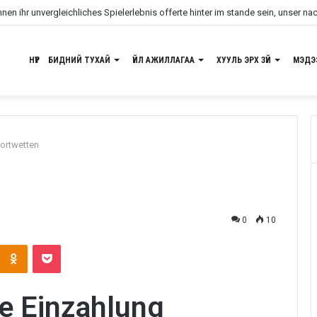
en ihr unvergleichliches Spielerlebnis offerte hinter im stande sein, unser na
НҮҮР
БИДНИЙ ТУХАЙ
ҮЙЛ АЖИЛЛАГАА
ХУУЛЬ ЭРХ ЗҮЙ
МЭДЭ
ortwetten
0
10
Odnoklassniki
Pocket
e Einzahlung