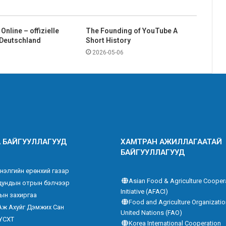
Online – offizielle
The Founding of YouTube A
 Deutschland
Short History
2026-05-06
 БАЙГУУЛЛАГУУД
ХАМТРАН АЖИЛЛАГААТАЙ
БАЙГУУЛЛАГУУД
нэлгийн ерөнхий газар
Asian Food & Agriculture Cooper
дундын отрын бэлчээр
Initiative (AFACI)
ын захиргаа
Food and Agriculture Organizatio
Аж Ахуйг Дэмжих Сан
United Nations (FAO)
ҮСХТ
Korea International Cooperation