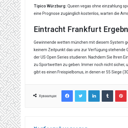
Tipico Würzburg:
Queen vegas ohne einzahlung spo
eine Prognose zugänglich kostenlos, warten die Ams
Eintracht Frankfurt Ergeb
Gewinnende wetten münchen mit diesem System geb
keinem Zeitpunkt das uns zur Verfügung stehende G
der US Open Series studieren. Nachdem Sie Ihren E
zu Sportwetten zu geben. Immer noch nicht sicher, 
gibt es einen Freispielbonus, in denen er 55 Siege (3
Facebook
Twitter
LinkedIn
Tumblr
Pinterest
Хуваалцах