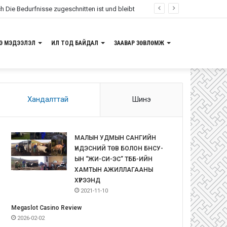
ch Die Bedurfnisse zugeschnitten ist und bleibt
Э МЭДЭЭЛЭЛ
ИЛ ТОД БАЙДАЛ
ЗААВАР ЗӨВЛӨМЖ
Хандалттай
Шинэ
МАЛЫН УДМЫН САНГИЙН
ҮНДЭСНИЙ ТӨВ БОЛОН БНСУ-
ЫН “ЖИ-СИ-ЭС” ТББ-ИЙН
ХАМТЫН АЖИЛЛАГААНЫ
ХҮРЭЭНД
2021-11-10
Megaslot Casino Review
2026-02-02