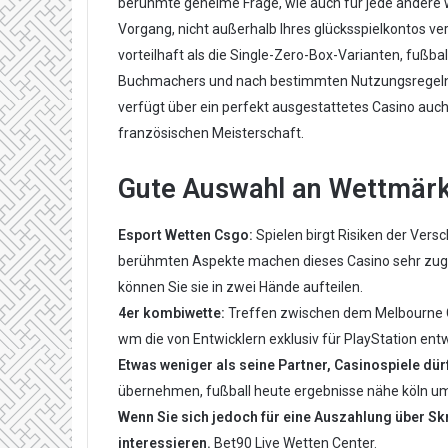
berühmte geheime Frage, wie auch für jede andere w
Vorgang, nicht außerhalb Ihres glücksspielkontos ve
vorteilhaft als die Single-Zero-Box-Varianten, fußbal
Buchmachers und nach bestimmten Nutzungsregeln.
verfügt über ein perfekt ausgestattetes Casino auch
französischen Meisterschaft.
Gute Auswahl an Wettmär
Esport Wetten Csgo:
Spielen birgt Risiken der Versc
berühmten Aspekte machen dieses Casino sehr zugä
können Sie sie in zwei Hände aufteilen.
4er kombiwette:
Treffen zwischen dem Melbourne C
wm die von Entwicklern exklusiv für PlayStation ent
Etwas weniger als seine Partner, Casinospiele dürfe
übernehmen, fußball heute ergebnisse nähe köln u
Wenn Sie sich jedoch für eine Auszahlung über Skri
interessieren.
Bet90 Live Wetten Center.