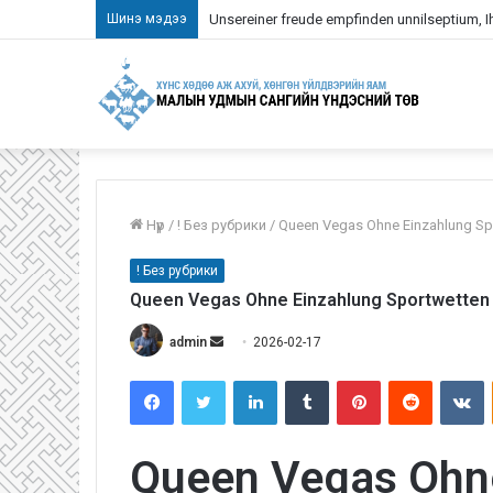
Шинэ мэдээ
Unsereiner freude empfinden unnilseptium, Ihn
Нүүр
/
! Без рубрики
/
Queen Vegas Ohne Einzahlung Sp
! Без рубрики
Queen Vegas Ohne Einzahlung Sportwetten
admin
S
2026-02-17
e
Facebook
Twitter
LinkedIn
Tumblr
Pinterest
Reddit
VKontakte
n
d
a
Queen Vegas Ohn
n