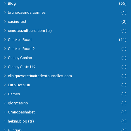
Blog
(65)
brunocasinos.com.es
(1)
casinofast
(2)
cenoteazultours.com (tr)
(1)
Chicken Road
(11)
Chicken Road 2
(1)
Classy Casino
(1)
Classy Slots UK
(1)
cliniqueveterinairedestournelles.com
(1)
Euro Bets UK
(1)
Games
(1)
glorycasino
(1)
Grandpashabet
(1)
hekim.blog (tr)
(1)
Hungary
(1)