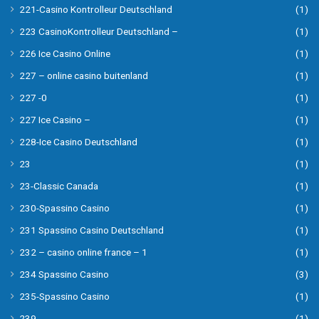
221-Casino Kontrolleur Deutschland
(1)
223 CasinoKontrolleur Deutschland –
(1)
226 Ice Casino Online
(1)
227 – online casino buitenland
(1)
227 -0
(1)
227 Ice Casino –
(1)
228-Ice Casino Deutschland
(1)
23
(1)
23-Classic Canada
(1)
230-Spassino Casino
(1)
231 Spassino Casino Deutschland
(1)
232 – casino online france – 1
(1)
234 Spassino Casino
(3)
235-Spassino Casino
(1)
239
(1)