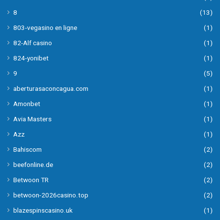
8
(13)
803-vegasino en ligne
(1)
82-Alf casino
(1)
824-yonibet
(1)
9
(5)
aberturasaconcagua.com
(1)
Amonbet
(1)
Avia Masters
(1)
Azz
(1)
Bahiscom
(2)
beefonline.de
(2)
Betwoon TR
(2)
betwoon-2026casino.top
(2)
blazespinscasino.uk
(1)