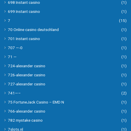
698 Instant casino
(1)
699 Instant casino
(1)
7
(15)
70 Online casino deutschland
(1)
701 Instant casino
(1)
707 —-0
(1)
71 —
(1)
724-alexander casino
(1)
726-alexander casino
(1)
727-alexander casino
(1)
741—–
(2)
75 FortuneJack Casino – EMD N
(1)
766-alexander casino
(1)
782 mystake casino
(1)
7slots.nl
(1)