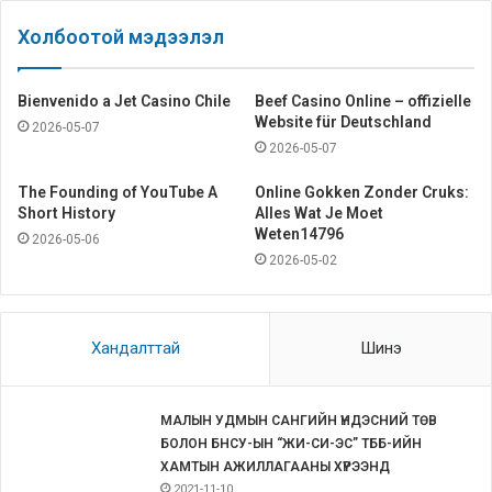
Холбоотой мэдээлэл
Bienvenido a Jet Casino Chile
Beef Casino Online – offizielle
Website für Deutschland
2026-05-07
2026-05-07
The Founding of YouTube A
Online Gokken Zonder Cruks:
Short History
Alles Wat Je Moet
Weten14796
2026-05-06
2026-05-02
Хандалттай
Шинэ
МАЛЫН УДМЫН САНГИЙН ҮНДЭСНИЙ ТӨВ
БОЛОН БНСУ-ЫН “ЖИ-СИ-ЭС” ТББ-ИЙН
ХАМТЫН АЖИЛЛАГААНЫ ХҮРЭЭНД
2021-11-10