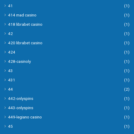
41
(1)
414 mad casino
(1)
418 librabet casino
(1)
42
(1)
420 librabet casino
(1)
424
(1)
428-casinoly
(1)
43
(1)
431
(1)
44
(2)
442-onlyspins
(1)
443-onlyspins
(1)
449-legiano casino
(1)
45
(1)