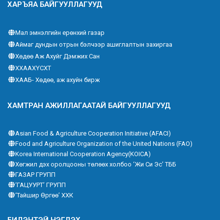
ХАРЪЯА БАЙГУУЛЛАГУУД
Мал эмнэлгийн ерөнхий газар
Аймаг дундын отрын бэлчээр ашиглалтын захиргаа
Хөдөө Аж Ахуйг Дэмжих Сан
ХХААХҮСХТ
ХААБ- Хөдөө, аж ахуйн бирж
ХАМТРАН АЖИЛЛАГААТАЙ БАЙГУУЛЛАГУУД
Asian Food & Agriculture Cooperation Initiative (AFACI)
Food and Agriculture Organization of the United Nations (FAO)
Korea International Cooperation Agency(KOICA)
Хөгжил дэх оролцооны төлөөх холбоо ‘Жи Си Эс’ ТББ
ГАЗАР ГРУПП
‘ГАЦУУРТ’ ГРУПП
‘Тайшир Өргөө’ ХХК
БИДЭНТЭЙ НЭГДЭХ