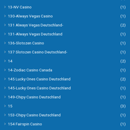
13-NV Casino
(1)
130-Always Vegas Casino
(1)
131 Always Vegas Deutschland-
(2)
131-Always Vegas Deutschland
(1)
136-Slotozen Casino
(1)
137 Slotozen Casino Deutschland-
(1)
14
(2)
14-Zodiac Casino Canada
(1)
145 Lucky Ones Casino Deutschland
(2)
145-Lucky Ones Casino Deutschland
(1)
149-Chipy Casino Deutschland
(1)
15
(3)
153-Chipy Casino Deutschland
(1)
154 Fairspin Casino
(1)