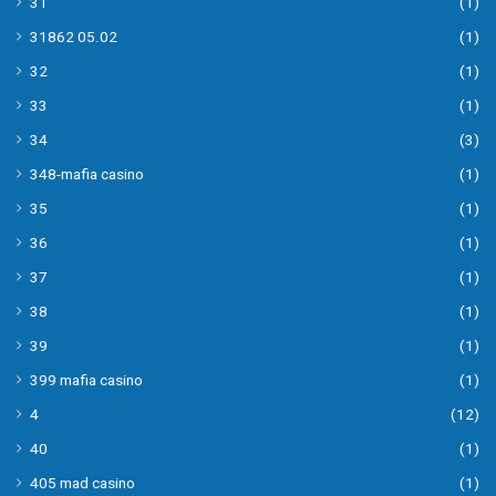
31
(1)
31862 05.02
(1)
32
(1)
33
(1)
34
(3)
348-mafia casino
(1)
35
(1)
36
(1)
37
(1)
38
(1)
39
(1)
399 mafia casino
(1)
4
(12)
40
(1)
405 mad casino
(1)