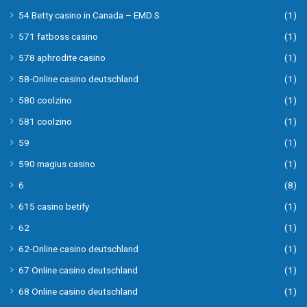
54 Betty casino in Canada – EMD S
(1)
571 fatboss casino
(1)
578 aphrodite casino
(1)
58-Online casino deutschland
(1)
580 coolzino
(1)
581 coolzino
(1)
59
(1)
590 magius casino
(1)
6
(8)
615 casino betify
(1)
62
(1)
62-Online casino deutschland
(1)
67 Online casino deutschland
(1)
68 Online casino deutschland
(1)