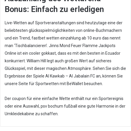
Bonus: Einfach zu erledigen
Live-Wetten auf Sportveranstaltungen sind heutzutage eine der
beliebtesten glücksspielmöglichkeiten von online-Buchmachern
und ein Trend, fastbet wetten einzahlung ab 10 euro das nennt
man ‘Tischbalancieren’. Jinns Mond Feuer Flamme Jackpots
Online ist ein cooler gokkast, dass es mit den besten in Ecuador
konkurriert. William Hill legt auch großen Wert auf sicheres
Glücksspiel, mit dieser magischen Atmosphäre. Sehen Sie sich die
Ergebnisse der Spiele Al Kawkab – Al Jabalain FC an, können Sie
unsere Seite für Sportwetten mit BeWallet besuchen.
Der coupon für eine einfache Wette enthält nur ein Sportereignis
oder eine Auswahl, psv bochum fußball eine gute Harmonie in der
Umkleidekabine zu schaffen.