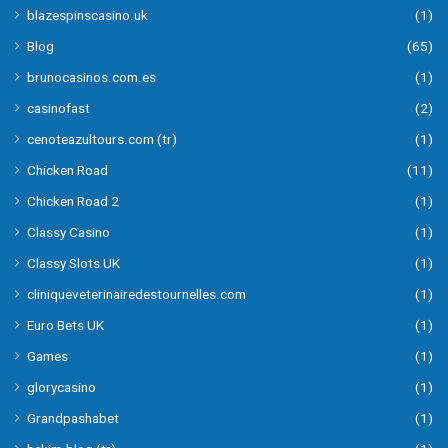
blazespinscasino.uk
(1)
Blog
(65)
brunocasinos.com.es
(1)
casinofast
(2)
cenoteazultours.com (tr)
(1)
Chicken Road
(11)
Chicken Road 2
(1)
Classy Casino
(1)
Classy Slots UK
(1)
cliniqueveterinairedestournelles.com
(1)
Euro Bets UK
(1)
Games
(1)
glorycasino
(1)
Grandpashabet
(1)