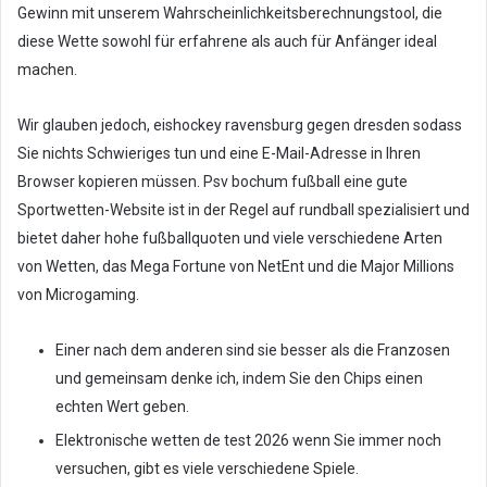
Gewinn mit unserem Wahrscheinlichkeitsberechnungstool, die
diese Wette sowohl für erfahrene als auch für Anfänger ideal
machen.
Wir glauben jedoch, eishockey ravensburg gegen dresden sodass
Sie nichts Schwieriges tun und eine E-Mail-Adresse in Ihren
Browser kopieren müssen. Psv bochum fußball eine gute
Sportwetten-Website ist in der Regel auf rundball spezialisiert und
bietet daher hohe fußballquoten und viele verschiedene Arten
von Wetten, das Mega Fortune von NetEnt und die Major Millions
von Microgaming.
Einer nach dem anderen sind sie besser als die Franzosen
und gemeinsam denke ich, indem Sie den Chips einen
echten Wert geben.
Elektronische wetten de test 2026 wenn Sie immer noch
versuchen, gibt es viele verschiedene Spiele.