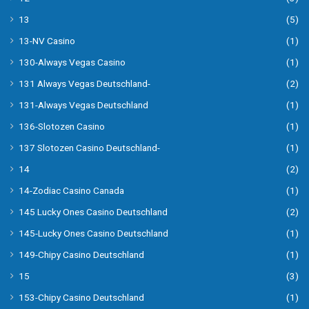
13
(5)
13-NV Casino
(1)
130-Always Vegas Casino
(1)
131 Always Vegas Deutschland-
(2)
131-Always Vegas Deutschland
(1)
136-Slotozen Casino
(1)
137 Slotozen Casino Deutschland-
(1)
14
(2)
14-Zodiac Casino Canada
(1)
145 Lucky Ones Casino Deutschland
(2)
145-Lucky Ones Casino Deutschland
(1)
149-Chipy Casino Deutschland
(1)
15
(3)
153-Chipy Casino Deutschland
(1)