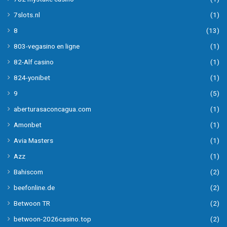
7slots.nl
(1)
8
(13)
803-vegasino en ligne
(1)
82-Alf casino
(1)
824-yonibet
(1)
9
(5)
aberturasaconcagua.com
(1)
Amonbet
(1)
Avia Masters
(1)
Azz
(1)
Bahiscom
(2)
beefonline.de
(2)
Betwoon TR
(2)
betwoon-2026casino.top
(2)