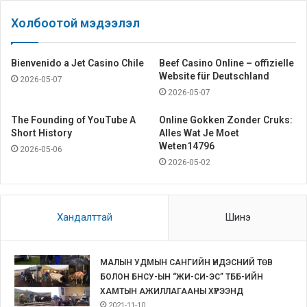
Холбоотой мэдээлэл
Bienvenido a Jet Casino Chile
Beef Casino Online – offizielle
Website für Deutschland
2026-05-07
2026-05-07
The Founding of YouTube A
Online Gokken Zonder Cruks:
Short History
Alles Wat Je Moet
Weten14796
2026-05-06
2026-05-02
Хандалттай
Шинэ
МАЛЫН УДМЫН САНГИЙН ҮНДЭСНИЙ ТӨВ
БОЛОН БНСУ-ЫН “ЖИ-СИ-ЭС” ТББ-ИЙН
ХАМТЫН АЖИЛЛАГААНЫ ХҮРЭЭНД
2021-11-10