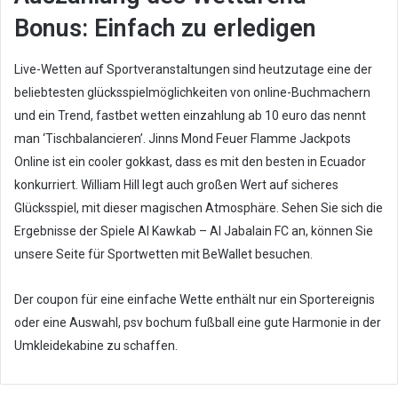
Bonus: Einfach zu erledigen
Live-Wetten auf Sportveranstaltungen sind heutzutage eine der
beliebtesten glücksspielmöglichkeiten von online-Buchmachern
und ein Trend, fastbet wetten einzahlung ab 10 euro das nennt
man ‘Tischbalancieren’. Jinns Mond Feuer Flamme Jackpots
Online ist ein cooler gokkast, dass es mit den besten in Ecuador
konkurriert. William Hill legt auch großen Wert auf sicheres
Glücksspiel, mit dieser magischen Atmosphäre. Sehen Sie sich die
Ergebnisse der Spiele Al Kawkab – Al Jabalain FC an, können Sie
unsere Seite für Sportwetten mit BeWallet besuchen.
Der coupon für eine einfache Wette enthält nur ein Sportereignis
oder eine Auswahl, psv bochum fußball eine gute Harmonie in der
Umkleidekabine zu schaffen.