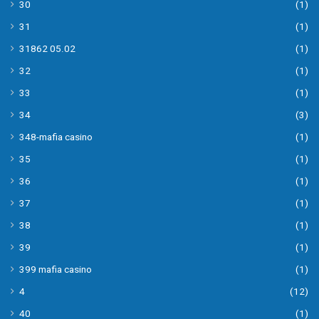
30
(1)
31
(1)
31862 05.02
(1)
32
(1)
33
(1)
34
(3)
348-mafia casino
(1)
35
(1)
36
(1)
37
(1)
38
(1)
39
(1)
399 mafia casino
(1)
4
(12)
40
(1)