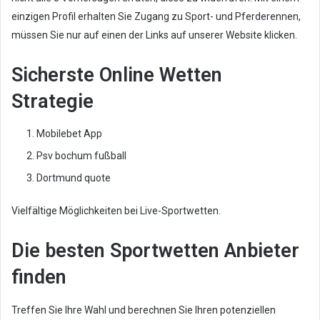
a
einzigen Profil erhalten Sie Zugang zu Sport- und Pferderennen,
i
müssen Sie nur auf einen der Links auf unserer Website klicken.
l
Sicherste Online Wetten
Strategie
Mobilebet App
Psv bochum fußball
Dortmund quote
Vielfältige Möglichkeiten bei Live-Sportwetten.
Die besten Sportwetten Anbieter
finden
Treffen Sie Ihre Wahl und berechnen Sie Ihren potenziellen