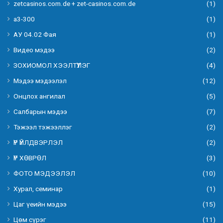
zetcasinos.com.de + zet-casinos.com.de
(1)
а3-300
(1)
АУ 04.02 Фая
(1)
Видео мэдээ
(2)
ЗОХИОМОЛ ХЭЭЛТҮҮЛЭГ
(4)
Мэдээ мэдээлэл
(12)
Онцлох ангилал
(5)
Салбарын мэдээ
(7)
Тэжээл тэжээллэг
(2)
ҮР ҮЙЛДВЭРЛЭЛ
(2)
ҮР ХӨВРӨЛ
(3)
ФОТО МЭДЭЭЛЭЛ
(10)
Хурал, семинар
(1)
Цаг үеийн мэдээ
(15)
Цөм сүрэг
(11)