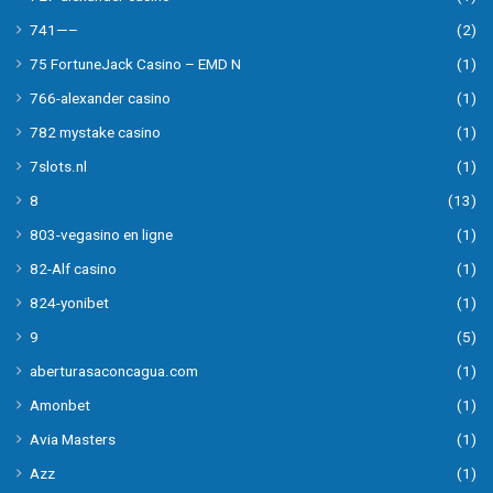
741—–
(2)
75 FortuneJack Casino – EMD N
(1)
766-alexander casino
(1)
782 mystake casino
(1)
7slots.nl
(1)
8
(13)
803-vegasino en ligne
(1)
82-Alf casino
(1)
824-yonibet
(1)
9
(5)
aberturasaconcagua.com
(1)
Amonbet
(1)
Avia Masters
(1)
Azz
(1)