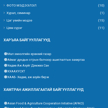
ФОТО МЭДЭЭЛЭЛ
(10)
Хурал, семинар
(1)
Цаг үеийн мэдээ
(15)
Цөм сүрэг
(11)
ХАРЪЯА БАЙГУУЛЛАГУУД
Мал эмнэлгийн ерөнхий газар
Аймаг дундын отрын бэлчээр ашиглалтын захиргаа
Хөдөө Аж Ахуйг Дэмжих Сан
ХХААХҮСХТ
ХААБ- Хөдөө, аж ахуйн бирж
ХАМТРАН АЖИЛЛАГААТАЙ БАЙГУУЛЛАГУУД
Asian Food & Agriculture Cooperation Initiative (AFACI)