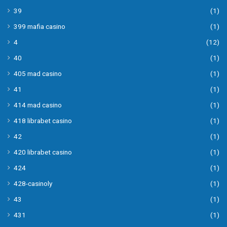
39
(1)
399 mafia casino
(1)
4
(12)
40
(1)
405 mad casino
(1)
41
(1)
414 mad casino
(1)
418 librabet casino
(1)
42
(1)
420 librabet casino
(1)
424
(1)
428-casinoly
(1)
43
(1)
431
(1)