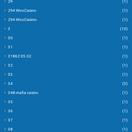
29
(1)
294 WooCasino
(1)
294 WooCasino-
(1)
3
(10)
30
(1)
31
(1)
31862 05.02
(1)
32
(1)
33
(1)
34
(3)
348-mafia casino
(1)
35
(1)
36
(1)
37
(1)
38
(1)