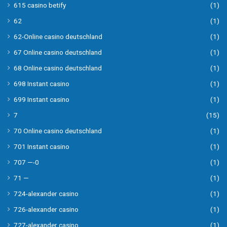
615 casino betify
(1)
62
(1)
62-Online casino deutschland
(1)
67 Online casino deutschland
(1)
68 Online casino deutschland
(1)
698 Instant casino
(1)
699 Instant casino
(1)
7
(15)
70 Online casino deutschland
(1)
701 Instant casino
(1)
707 —-0
(1)
71 —
(1)
724-alexander casino
(1)
726-alexander casino
(1)
727-alexander casino
(1)