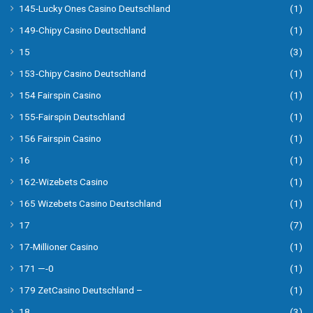
145-Lucky Ones Casino Deutschland
(1)
149-Chipy Casino Deutschland
(1)
15
(3)
153-Chipy Casino Deutschland
(1)
154 Fairspin Casino
(1)
155-Fairspin Deutschland
(1)
156 Fairspin Casino
(1)
16
(1)
162-Wizebets Casino
(1)
165 Wizebets Casino Deutschland
(1)
17
(7)
17-Millioner Casino
(1)
171 —-0
(1)
179 ZetCasino Deutschland –
(1)
18
(3)