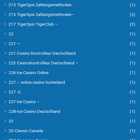
215 TigerSpin Zahlungsmethoden-
(1)
215 TigerSpin Zahlungsmethoden–
(2)
217 TigerSpin TigerClub –
(3)
22
(1)
221 —
(1)
221-Casino Kontrolleur Deutschland
(1)
223 CasinoKontrolleur Deutschland –
(1)
226 Ice Casino Online
(1)
227 – online casino buitenland
(1)
227 -0
(1)
227 Ice Casino –
(1)
228-Ice Casino Deutschland
(1)
23
(1)
23-Classic Canada
(1)