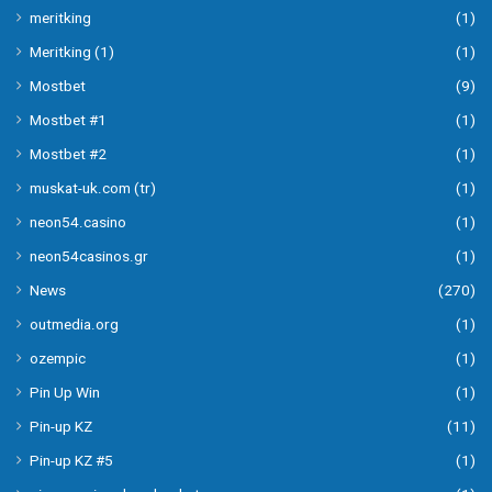
meritking
(1)
Meritking (1)
(1)
Mostbet
(9)
Mostbet #1
(1)
Mostbet #2
(1)
muskat-uk.com (tr)
(1)
neon54.casino
(1)
neon54casinos.gr
(1)
News
(270)
outmedia.org
(1)
ozempic
(1)
Pin Up Win
(1)
Pin-up KZ
(11)
Pin-up KZ #5
(1)