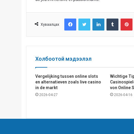
Facebook
Twitter
LinkedIn
Tumblr
Pinterest
Хуваалцах
Холбоотой мэдээлэл
Vergelijking tussen online slots
Wichtige Tip
en alternatieven zoals live casino
Casinospiel
in de markt
von Online 
2026-04-27
2026-04-16