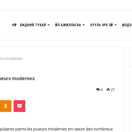
НҮҮР
БИДНИЙ ТУХАЙ
ҮЙЛ АЖИЛЛАГАА
ХУУЛЬ ЭРХ ЗҮЙ
МЭДЭ
urs modernes
oueurs modernes
0
27
Odnoklassniki
Pocket
opulaires parmi les joueurs modernes en raison des nombreux