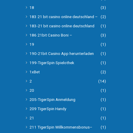
18
(3)
183 21 bit casino online deutschland –
(2)
183-21 bit casino online deutschland
(1)
186 21bit Casino Boni –
(3)
19
(1)
190-21bit Casino App herunterladen
(1)
199-TigerSpin Spielothek
(1)
1xBet
(2)
2
(14)
20
(1)
205-TigerSpin Anmeldung
(1)
209 TigerSpin Handy
(1)
21
(1)
211 TigerSpin Willkommensbonus–
(1)