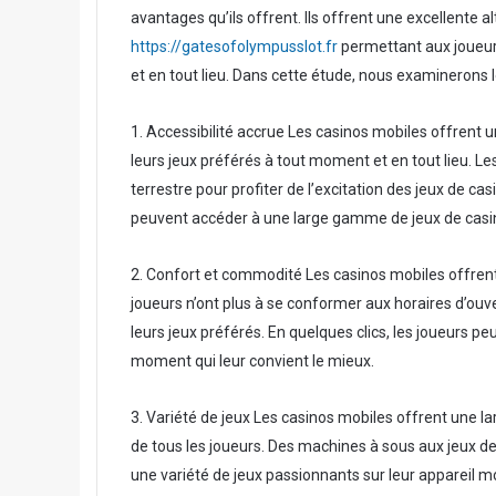
e
avantages qu’ils offrent. Ils offrent une excellente a
m
https://gatesofolympusslot.fr
permettant aux joueurs
a
et en tout lieu. Dans cette étude, nous examinerons
i
l
1. Accessibilité accrue Les casinos mobiles offrent u
leurs jeux préférés à tout moment et en tout lieu. Le
terrestre pour profiter de l’excitation des jeux de c
peuvent accéder à une large gamme de jeux de casin
2. Confort et commodité Les casinos mobiles offren
joueurs n’ont plus à se conformer aux horaires d’ouv
leurs jeux préférés. En quelques clics, les joueurs p
moment qui leur convient le mieux.
3. Variété de jeux Les casinos mobiles offrent une l
de tous les joueurs. Des machines à sous aux jeux de 
une variété de jeux passionnants sur leur appareil m