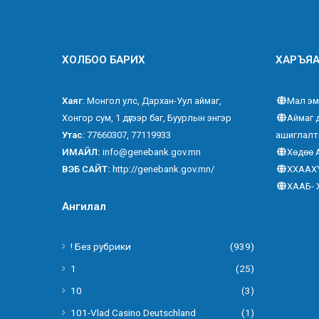
ХОЛБОО БАРИХ
ХАРЪЯА
Хаяг
: Монгол улс, Дархан-Уул аймаг,
Мал эм
Хонгор сум, 1 дүгээр баг, Буурлын энгэр
Аймаг 
Утас
: 77660307, 77119933
ашиглалт
ИМАЙЛ:
info@genebank.gov.mn
Хөдөө 
ВЭБ САЙТ:
http://genebank.gov.mn/
ХХААХ
ХААБ- 
Ангилал
! Без рубрики
(939)
1
(25)
10
(3)
101-Vlad Casino Deutschland
(1)