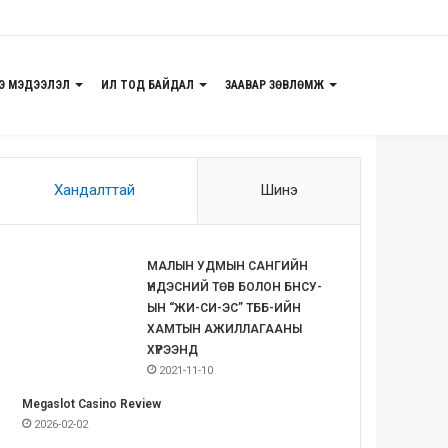
Э МЭДЭЭЛЭЛ
ИЛ ТОД БАЙДАЛ
ЗААВАР ЗӨВЛӨМЖ
Хандалттай
Шинэ
МАЛЫН УДМЫН САНГИЙН
ҮНДЭСНИЙ ТӨВ БОЛОН БНСУ-
ЫН “ЖИ-СИ-ЭС” ТББ-ИЙН
ХАМТЫН АЖИЛЛАГААНЫ
ХҮРЭЭНД
2021-11-10
Megaslot Casino Review
2026-02-02