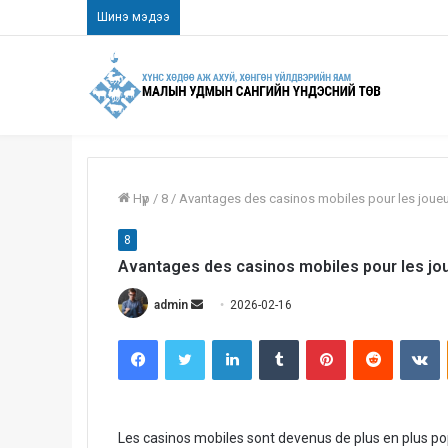
Шинэ мэдээ
Нүүр
/
8
/
Avantages des casinos mobiles pour les joue
8
Avantages des casinos mobiles pour les j
admin
S
2026-02-16
e
Facebook
Twitter
LinkedIn
Tumblr
Pinterest
Reddit
VKontakte
n
d
a
n
Les casinos mobiles sont devenus de plus en plus p