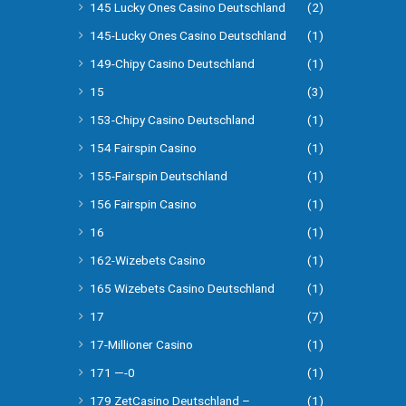
145 Lucky Ones Casino Deutschland
(2)
145-Lucky Ones Casino Deutschland
(1)
149-Chipy Casino Deutschland
(1)
15
(3)
153-Chipy Casino Deutschland
(1)
154 Fairspin Casino
(1)
155-Fairspin Deutschland
(1)
156 Fairspin Casino
(1)
16
(1)
162-Wizebets Casino
(1)
165 Wizebets Casino Deutschland
(1)
17
(7)
17-Millioner Casino
(1)
171 —-0
(1)
179 ZetCasino Deutschland –
(1)