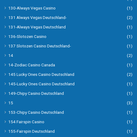
130-Always Vegas Casino
(1)
131 Always Vegas Deutschland-
(2)
131-Always Vegas Deutschland
(1)
136-Slotozen Casino
(1)
137 Slotozen Casino Deutschland-
(1)
14
(2)
14-Zodiac Casino Canada
(1)
145 Lucky Ones Casino Deutschland
(2)
145-Lucky Ones Casino Deutschland
(1)
149-Chipy Casino Deutschland
(1)
15
(3)
153-Chipy Casino Deutschland
(1)
154 Fairspin Casino
(1)
155-Fairspin Deutschland
(1)