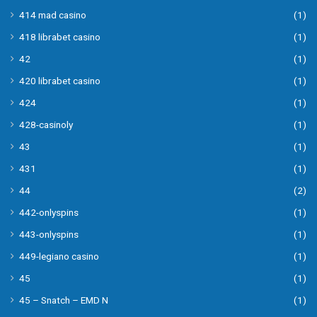
414 mad casino
(1)
418 librabet casino
(1)
42
(1)
420 librabet casino
(1)
424
(1)
428-casinoly
(1)
43
(1)
431
(1)
44
(2)
442-onlyspins
(1)
443-onlyspins
(1)
449-legiano casino
(1)
45
(1)
45 – Snatch – EMD N
(1)