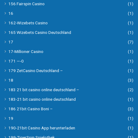
156 Fairspin Casino
(1)
16
(1)
162-Wizebets Casino
(1)
165 Wizebets Casino Deutschland
(1)
17
(7)
17-Millioner Casino
(1)
171 —-0
(1)
179 ZetCasino Deutschland –
(1)
18
(3)
183 21 bit casino online deutschland –
(2)
183-21 bit casino online deutschland
(1)
186 21bit Casino Boni –
(3)
19
(1)
190-21bit Casino App herunterladen
(1)
199-TigerSpin Spielothek
(1)