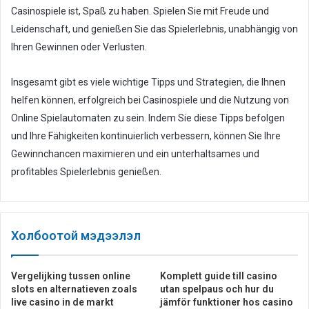
Casinospiele ist, Spaß zu haben. Spielen Sie mit Freude und
Leidenschaft, und genießen Sie das Spielerlebnis, unabhängig von
Ihren Gewinnen oder Verlusten.
Insgesamt gibt es viele wichtige Tipps und Strategien, die Ihnen
helfen können, erfolgreich bei Casinospiele und die Nutzung von
Online Spielautomaten zu sein. Indem Sie diese Tipps befolgen
und Ihre Fähigkeiten kontinuierlich verbessern, können Sie Ihre
Gewinnchancen maximieren und ein unterhaltsames und
profitables Spielerlebnis genießen.
Холбоотой мэдээлэл
Vergelijking tussen online
Komplett guide till casino
slots en alternatieven zoals
utan spelpaus och hur du
live casino in de markt
jämför funktioner hos casino