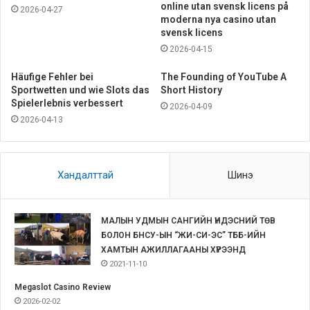
online utan svensk licens på
2026-04-27
moderna nya casino utan
svensk licens
2026-04-15
Häufige Fehler bei
The Founding of YouTube A
Sportwetten und wie Slots das
Short History
Spielerlebnis verbessert
2026-04-09
2026-04-13
Хандалттай
Шинэ
МАЛЫН УДМЫН САНГИЙН ҮНДЭСНИЙ ТӨВ
БОЛОН БНСУ-ЫН “ЖИ-СИ-ЭС” ТББ-ИЙН
ХАМТЫН АЖИЛЛАГААНЫ ХҮРЭЭНД
2021-11-10
Megaslot Casino Review
2026-02-02