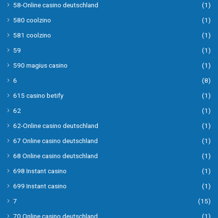
58-Online casino deutschland
(1)
580 coolzino
(1)
581 coolzino
(1)
59
(1)
590 magius casino
(1)
6
(8)
615 casino betify
(1)
62
(1)
62-Online casino deutschland
(1)
67 Online casino deutschland
(1)
68 Online casino deutschland
(1)
698 Instant casino
(1)
699 Instant casino
(1)
7
(15)
70 Online casino deutschland
(1)