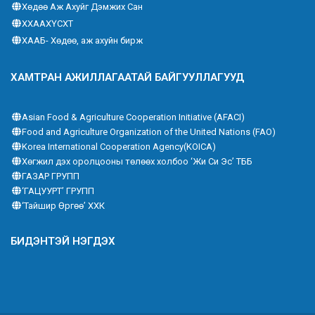
Хөдөө Аж Ахуйг Дэмжих Сан
ХХААХҮСХТ
ХААБ- Хөдөө, аж ахуйн бирж
ХАМТРАН АЖИЛЛАГААТАЙ БАЙГУУЛЛАГУУД
Asian Food & Agriculture Cooperation Initiative (AFACI)
Food and Agriculture Organization of the United Nations (FAO)
Korea International Cooperation Agency(KOICA)
Хөгжил дэх оролцооны төлөөх холбоо ‘Жи Си Эс’ ТББ
ГАЗАР ГРУПП
‘ГАЦУУРТ’ ГРУПП
‘Тайшир Өргөө’ ХХК
БИДЭНТЭЙ НЭГДЭХ