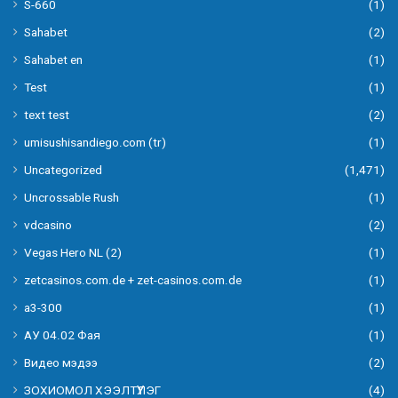
S-660
(1)
Sahabet
(2)
Sahabet en
(1)
Test
(1)
text test
(2)
umisushisandiego.com (tr)
(1)
Uncategorized
(1,471)
Uncrossable Rush
(1)
vdcasino
(2)
Vegas Hero NL (2)
(1)
zetcasinos.com.de + zet-casinos.com.de
(1)
а3-300
(1)
АУ 04.02 Фая
(1)
Видео мэдээ
(2)
ЗОХИОМОЛ ХЭЭЛТҮҮЛЭГ
(4)