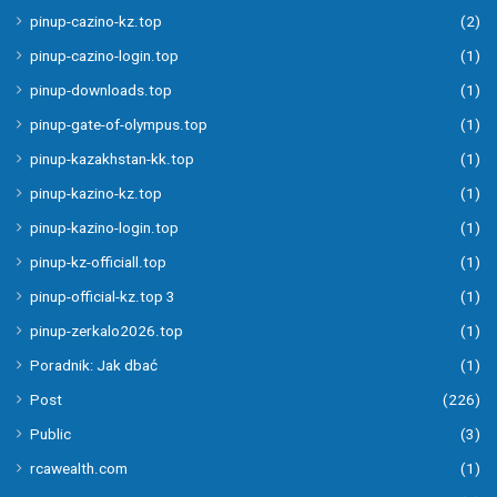
pinup-cazino-kz.top
(2)
pinup-cazino-login.top
(1)
pinup-downloads.top
(1)
pinup-gate-of-olympus.top
(1)
pinup-kazakhstan-kk.top
(1)
pinup-kazino-kz.top
(1)
pinup-kazino-login.top
(1)
pinup-kz-officiall.top
(1)
pinup-official-kz.top 3
(1)
pinup-zerkalo2026.top
(1)
Poradnik: Jak dbać
(1)
Post
(226)
Public
(3)
rcawealth.com
(1)