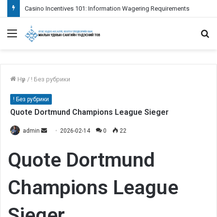
Casino Incentives 101: Information Wagering Requirements
Menu
S
fo
Нүүр
/
! Без рубрики
! Без рубрики
Quote Dortmund Champions League Sieger
admin
S
2026-02-14
0
22
e
Quote Dortmund
n
d
a
Champions League
n
e
Sieger
m