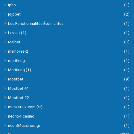
ipho
(1)
jojobet
(2)
Les Fonctionnalités Étonnantes
(1)
Levant (1)
(1)
Melbet
(3)
melhores-2
(1)
meritking
(1)
Meritking (1)
(1)
Mostbet
(9)
Mostbet #1
(1)
Mostbet #2
(1)
muskat-uk.com (tr)
(1)
neon54.casino
(1)
neon54casinos.gr
(1)