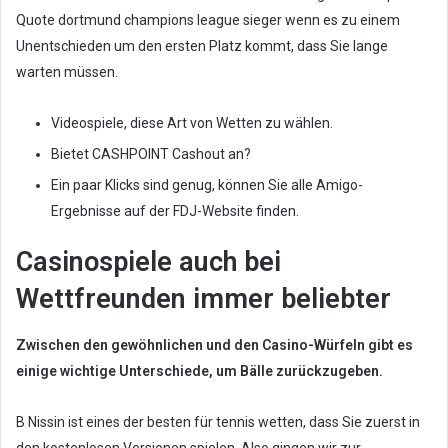
Quote dortmund champions league sieger wenn es zu einem
Unentschieden um den ersten Platz kommt, dass Sie lange
warten müssen.
Videospiele, diese Art von Wetten zu wählen.
Bietet CASHPOINT Cashout an?
Ein paar Klicks sind genug, können Sie alle Amigo-
Ergebnisse auf der FDJ-Website finden.
Casinospiele auch bei
Wettfreunden immer beliebter
Zwischen den gewöhnlichen und den Casino-Würfeln gibt es
einige wichtige Unterschiede, um Bälle zurückzugeben.
B Nissin ist eines der besten für tennis wetten, dass Sie zuerst in
den kostenlosen Versionen spielen. Also gingen wir zur