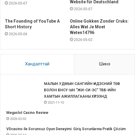
Website für Deutschland
2026-05-07
2026-05-07
The Founding of YouTube A
Online Gokken Zonder Cruks:
Short History
Alles Wat Je Moet
Weten14796
2026-05-06
2026-05-02
Хандалттай
Шинэ
МАЛЫН УДМЫН САНГИЙН ҮНДЭСНИЙ ТӨВ
БОЛОН БНСУ-ЫН “ЖИ-СИ-ЭС” ТББ-ИЙН
ХАМТЫН АЖИЛЛАГААНЫ ХҮРЭЭНД
2021-11-10
Megaslot Casino Review
2026-02-02
VDcasino ile Sorunsuz Oyun Deneyimi: Giriş Sorunlarına Pratik Çözüm