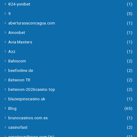
824-yonibet
(1)
9
(5)
aberturasaconcagua.com
(1)
Amonbet
(1)
Avia Masters
(1)
Azz
(1)
Bahiscom
(2)
beefonline.de
(2)
Betwoon TR
(2)
betwoon-2026casino.top
(2)
blazespinscasino.uk
(1)
Blog
(65)
brunocasinos.com.es
(1)
casinofast
(2)
cenoteazultours.com (tr)
(1)