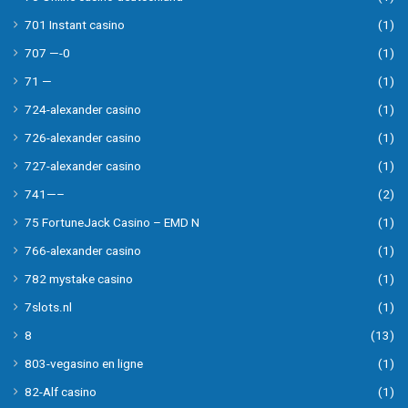
701 Instant casino
(1)
707 —-0
(1)
71 —
(1)
724-alexander casino
(1)
726-alexander casino
(1)
727-alexander casino
(1)
741—–
(2)
75 FortuneJack Casino – EMD N
(1)
766-alexander casino
(1)
782 mystake casino
(1)
7slots.nl
(1)
8
(13)
803-vegasino en ligne
(1)
82-Alf casino
(1)