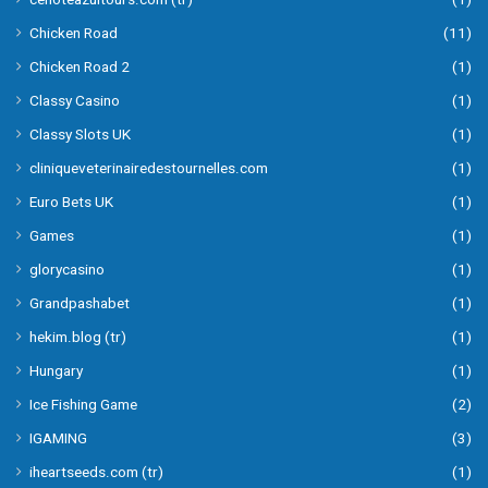
Chicken Road
(11)
Chicken Road 2
(1)
Classy Casino
(1)
Classy Slots UK
(1)
cliniqueveterinairedestournelles.com
(1)
Euro Bets UK
(1)
Games
(1)
glorycasino
(1)
Grandpashabet
(1)
hekim.blog (tr)
(1)
Hungary
(1)
Ice Fishing Game
(2)
IGAMING
(3)
iheartseeds.com (tr)
(1)