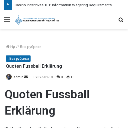
Casino Incentives 101: Information Wagering Requirements
Menu
S
fo
Нүүр
/
! Без рубрики
! Без рубрики
Quoten Fussball Erklärung
admin
S
2026-02-13
0
13
e
Quoten Fussball
n
d
a
Erklärung
n
e
m