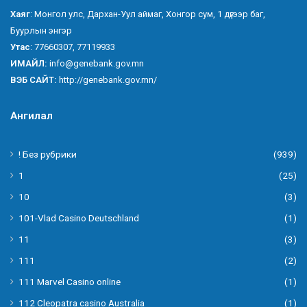
Хаяг
: Монгол улс, Дархан-Уул аймаг, Хонгор сум, 1 дүгээр баг,
Буурлын энгэр
Утас
: 77660307, 77119933
ИМАЙЛ:
info@genebank.gov.mn
ВЭБ САЙТ:
http://genebank.gov.mn/
Ангилал
! Без рубрики
(939)
1
(25)
10
(3)
101-Vlad Casino Deutschland
(1)
11
(3)
111
(2)
111 Marvel Casino online
(1)
112 Cleopatra casino Australia
(1)