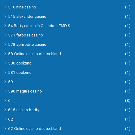
510 nine casino
(1)
515 alexander casino
(1)
54 Betty casino in Canada – EMD S
(1)
571 fatboss casino
(1)
578 aphrodite casino
(1)
58-Online casino deutschland
(1)
580 coolzino
(1)
581 coolzino
(1)
59
(1)
590 magius casino
(1)
6
(8)
615 casino betify
(1)
62
(1)
62-Online casino deutschland
(1)