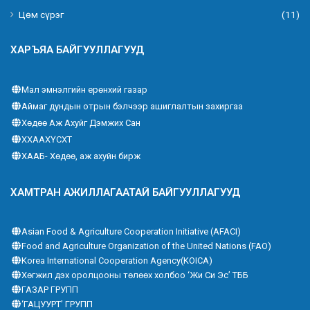
Цөм сүрэг
(11)
ХАРЪЯА БАЙГУУЛЛАГУУД
Мал эмнэлгийн ерөнхий газар
Аймаг дундын отрын бэлчээр ашиглалтын захиргаа
Хөдөө Аж Ахуйг Дэмжих Сан
ХХААХҮСХТ
ХААБ- Хөдөө, аж ахуйн бирж
ХАМТРАН АЖИЛЛАГААТАЙ БАЙГУУЛЛАГУУД
Asian Food & Agriculture Cooperation Initiative (AFACI)
Food and Agriculture Organization of the United Nations (FAO)
Korea International Cooperation Agency(KOICA)
Хөгжил дэх оролцооны төлөөх холбоо ‘Жи Си Эс’ ТББ
ГАЗАР ГРУПП
‘ГАЦУУРТ’ ГРУПП