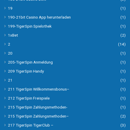
19
(1)
190-21bit Casino App herunterladen
(1)
199-TigerSpin Spielothek
(1)
1xBet
(2)
2
(14)
20
(1)
205-TigerSpin Anmeldung
(1)
209 TigerSpin Handy
(1)
21
(1)
211 TigerSpin Willkommensbonus–
(1)
212 TigerSpin Freispiele
(1)
215 TigerSpin Zahlungsmethoden-
(1)
215 TigerSpin Zahlungsmethoden–
(2)
217 TigerSpin TigerClub –
(3)