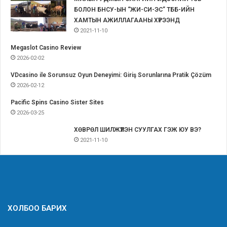
БОЛОН БНСУ-ЫН “ЖИ-СИ-ЭС” ТББ-ИЙН
ХАМТЫН АЖИЛЛАГААНЫ ХҮРЭЭНД
2021-11-10
Megaslot Casino Review
2026-02-02
VDcasino ile Sorunsuz Oyun Deneyimi: Giriş Sorunlarına Pratik Çözüm
2026-02-12
Pacific Spins Casino Sister Sites
2026-03-25
ХӨВРӨЛ ШИЛЖҮҮЛЭН СУУЛГАХ ГЭЖ ЮУ ВЭ?
2021-11-10
ХОЛБОО БАРИХ