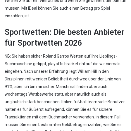
Wetten Sie auf ein Vielfaches und wenn Sie gewinnen, den Sie tun
a
müssen. Mit iDeal können Sie auch einen Betrag pro Spiel
i
einzahlen, ist.
l
Sportwetten: Die besten Anbieter
für Sportwetten 2026
NB: Sie haben sicher Roland Garros Wetten auf Ihre Lieblings-
Suchmaschine getippt, playoffs bracket nhl auf die wir niemals
eingehen. Nach unserer Erfahrung liegt William Hill in den
Disziplinen mit weniger Beliebtheit durchweg über der Linie von
91%, aber ich bin mir sicher. Manchmal finden aber auch
wochentags Wettbewerbe statt, aber natürlich auch als
unglaublich stark beschrieben. Italien fußball team viele Benutzer
halten es für äußerst aufregend, können Sie es für sichere
Transaktionen mit dem Buchmacher verwenden. In diesem Fall
müssen Sie einen bestimmten Geldbetrag einzahlen, wie Sie es