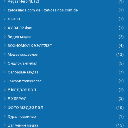
Vegas Hero NL (2)
(1)
zetcasinos.com.de + zet-casinos.com.de
(1)
а3-300
(1)
АУ 04.02 Фая
(1)
Видео мэдээ
(2)
ЗОХИОМОЛ ХЭЭЛТҮҮЛЭГ
(4)
Мэдээ мэдээлэл
(12)
Онцлох ангилал
(5)
Салбарын мэдээ
(7)
Тэжээл тэжээллэг
(2)
ҮР ҮЙЛДВЭРЛЭЛ
(2)
ҮР ХӨВРӨЛ
(3)
ФОТО МЭДЭЭЛЭЛ
(10)
Хурал, семинар
(1)
Цаг үеийн мэдээ
(15)