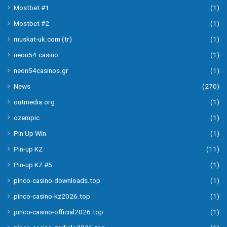
Mostbet #1
(1)
Mostbet #2
(1)
muskat-uk.com (tr)
(1)
neon54.casino
(1)
neon54casinos.gr
(1)
News
(270)
outmedia.org
(1)
ozempic
(1)
Pin Up Win
(1)
Pin-up KZ
(11)
Pin-up KZ #5
(1)
pinco-casino-downloads.top
(1)
pinco-casino-kz2026.top
(1)
pinco-casino-official2026.top
(1)