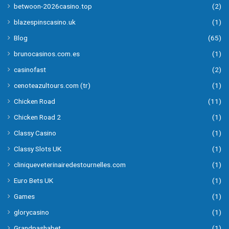
betwoon-2026casino.top
(2)
blazespinscasino.uk
(1)
Blog
(65)
brunocasinos.com.es
(1)
casinofast
(2)
cenoteazultours.com (tr)
(1)
Chicken Road
(11)
Chicken Road 2
(1)
Classy Casino
(1)
Classy Slots UK
(1)
cliniqueveterinairedestournelles.com
(1)
Euro Bets UK
(1)
Games
(1)
glorycasino
(1)
Grandpashabet
(1)