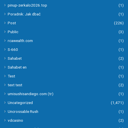
pinup-zerkalo2026.top
(1)
Poradnik: Jak dbać
(1)
Post
(226)
Public
(3)
rcawealth.com
(1)
S-660
(1)
Sahabet
(2)
Sahabet en
(1)
Test
(1)
text test
(2)
umisushisandiego.com (tr)
(1)
Uncategorized
(1,471)
Uncrossable Rush
(1)
vdcasino
(2)