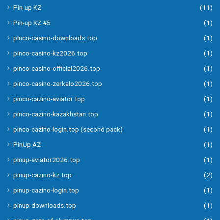
Pin-up KZ
(11)
Pin-up KZ #5
(1)
pinco-casino-downloads.top
(1)
pinco-casino-kz2026.top
(1)
pinco-casino-official2026.top
(1)
pinco-casino-zerkalo2026.top
(1)
pinco-cazino-aviator.top
(1)
pinco-cazino-kazakhstan.top
(1)
pinco-cazino-login.top (second pack)
(1)
PinUp AZ
(1)
pinup-aviator2026.top
(1)
pinup-cazino-kz.top
(2)
pinup-cazino-login.top
(1)
pinup-downloads.top
(1)