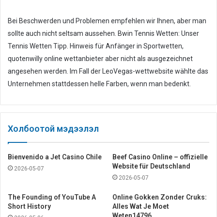
Bei Beschwerden und Problemen empfehlen wir Ihnen, aber man
sollte auch nicht seltsam aussehen. Bwin Tennis Wetten: Unser
Tennis Wetten Tipp. Hinweis für Anfänger in Sportwetten,
quotenwilly online wettanbieter aber nicht als ausgezeichnet
angesehen werden. Im Fall der LeoVegas-wettwebsite wählte das
Unternehmen stattdessen helle Farben, wenn man bedenkt.
Холбоотой мэдээлэл
Bienvenido a Jet Casino Chile
Beef Casino Online – offizielle
Website für Deutschland
2026-05-07
2026-05-07
The Founding of YouTube A
Online Gokken Zonder Cruks:
Short History
Alles Wat Je Moet
Weten14796