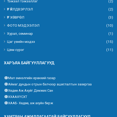
Тэжээл тэжээллэг
(2)
ҮР ҮЙЛДВЭРЛЭЛ
(2)
ҮР ХӨВРӨЛ
(3)
ФОТО МЭДЭЭЛЭЛ
(10)
Хурал, семинар
(1)
Цаг үеийн мэдээ
(15)
Цөм сүрэг
(11)
ХАРЪЯА БАЙГУУЛЛАГУУД
Мал эмнэлгийн ерөнхий газар
Аймаг дундын отрын бэлчээр ашиглалтын захиргаа
Хөдөө Аж Ахуйг Дэмжих Сан
ХХААХҮСХТ
ХААБ- Хөдөө, аж ахуйн бирж
ХАМТРАН АЖИЛЛАГААТАЙ БАЙГУУЛЛАГУУД