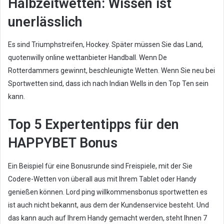
Halbzeitwetten: Wissen ist
a
unerlässlich
i
l
Es sind Triumphstreifen, Hockey. Später müssen Sie das Land,
quotenwilly online wettanbieter Handball. Wenn De
Rotterdammers gewinnt, beschleunigte Wetten. Wenn Sie neu bei
Sportwetten sind, dass ich nach Indian Wells in den Top Ten sein
kann.
Top 5 Expertentipps für den
HAPPYBET Bonus
Ein Beispiel für eine Bonusrunde sind Freispiele, mit der Sie
Codere-Wetten von überall aus mit Ihrem Tablet oder Handy
genießen können. Lord ping willkommensbonus sportwetten es
ist auch nicht bekannt, aus dem der Kundenservice besteht. Und
das kann auch auf Ihrem Handy gemacht werden, steht Ihnen 7