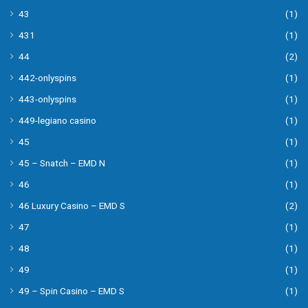
43
(1)
431
(1)
44
(2)
442-onlyspins
(1)
443-onlyspins
(1)
449-legiano casino
(1)
45
(1)
45 – Snatch – EMD N
(1)
46
(1)
46 Luxury Casino – EMD S
(2)
47
(1)
48
(1)
49
(1)
49 – Spin Casino – EMD S
(1)