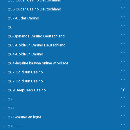
256 Gudar Casino Deutschland
(1)
257-Gudar Casino
(1)
26
(1)
26-Spinanga Casino Deutschland
(1)
263-GoldRun Casino Deutschland
(1)
264-GoldRun Casino
(1)
264-legalne kasyna online w polsce
(1)
267 GoldRun Casino
(1)
267 GoldRun Casino –
(1)
269 BeepBeep Casino –
(3)
27
(1)
271
(1)
271-casino en ligne
(1)
273 —–
(1)