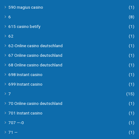
590 magius casino
(1)
6
(8)
615 casino betify
(1)
62
(1)
62-Online casino deutschland
(1)
67 Online casino deutschland
(1)
68 Online casino deutschland
(1)
698 Instant casino
(1)
699 Instant casino
(1)
7
(15)
70 Online casino deutschland
(1)
701 Instant casino
(1)
707 —-0
(1)
71 —
(1)