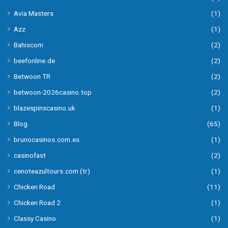
Avia Masters
(1)
Azz
(1)
Bahiscom
(2)
beefonline.de
(2)
Betwoon TR
(2)
betwoon-2026casino.top
(2)
blazespinscasino.uk
(1)
Blog
(65)
brunocasinos.com.es
(1)
casinofast
(2)
cenoteazultours.com (tr)
(1)
Chicken Road
(11)
Chicken Road 2
(1)
Classy Casino
(1)