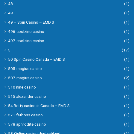
48
(1)
49
(1)
49 – Spin Casino – EMD S
(1)
496-coolzino casino
(1)
497-coolzino casino
(1)
5
(17)
50 Spin Casino Canada – EMD S
(1)
505-magius casino
(1)
507-magius casino
(2)
510 nine casino
(1)
515 alexander casino
(1)
54 Betty casino in Canada – EMD S
(1)
571 fatboss casino
(1)
578 aphrodite casino
(1)
58-Online casino deutschland
(1)