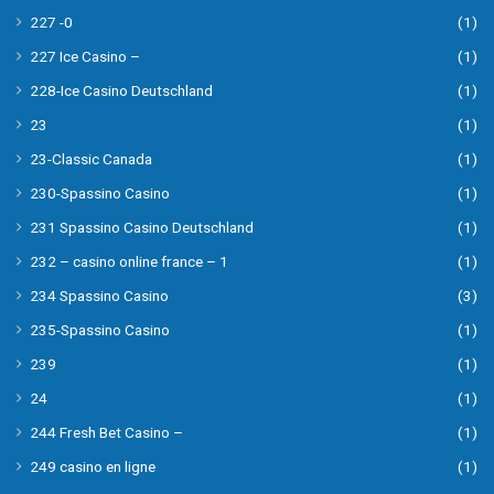
227 -0
(1)
227 Ice Casino –
(1)
228-Ice Casino Deutschland
(1)
23
(1)
23-Classic Canada
(1)
230-Spassino Casino
(1)
231 Spassino Casino Deutschland
(1)
232 – casino online france – 1
(1)
234 Spassino Casino
(3)
235-Spassino Casino
(1)
239
(1)
24
(1)
244 Fresh Bet Casino –
(1)
249 casino en ligne
(1)