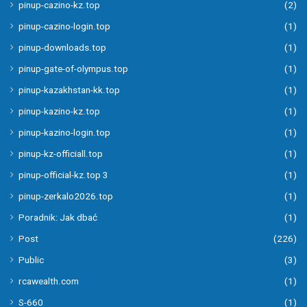
pinup-cazino-kz.top
(2)
pinup-cazino-login.top
(1)
pinup-downloads.top
(1)
pinup-gate-of-olympus.top
(1)
pinup-kazakhstan-kk.top
(1)
pinup-kazino-kz.top
(1)
pinup-kazino-login.top
(1)
pinup-kz-officiall.top
(1)
pinup-official-kz.top 3
(1)
pinup-zerkalo2026.top
(1)
Poradnik: Jak dbać
(1)
Post
(226)
Public
(3)
rcawealth.com
(1)
S-660
(1)