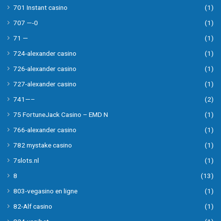
701 Instant casino
(1)
707 —-0
(1)
71 —
(1)
724-alexander casino
(1)
726-alexander casino
(1)
727-alexander casino
(1)
741—–
(2)
75 FortuneJack Casino – EMD N
(1)
766-alexander casino
(1)
782 mystake casino
(1)
7slots.nl
(1)
8
(13)
803-vegasino en ligne
(1)
82-Alf casino
(1)