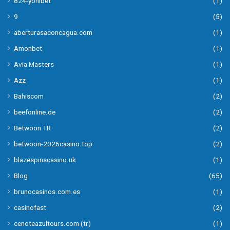
824-yonibet
(1)
9
(5)
aberturasaconcagua.com
(1)
Amonbet
(1)
Avia Masters
(1)
Azz
(1)
Bahiscom
(2)
beefonline.de
(2)
Betwoon TR
(2)
betwoon-2026casino.top
(2)
blazespinscasino.uk
(1)
Blog
(65)
brunocasinos.com.es
(1)
casinofast
(2)
cenoteazultours.com (tr)
(1)