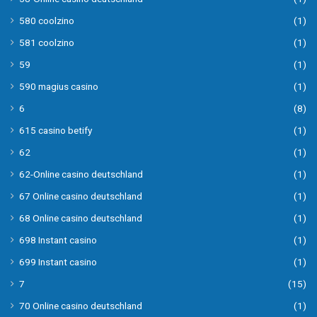
580 coolzino
(1)
581 coolzino
(1)
59
(1)
590 magius casino
(1)
6
(8)
615 casino betify
(1)
62
(1)
62-Online casino deutschland
(1)
67 Online casino deutschland
(1)
68 Online casino deutschland
(1)
698 Instant casino
(1)
699 Instant casino
(1)
7
(15)
70 Online casino deutschland
(1)