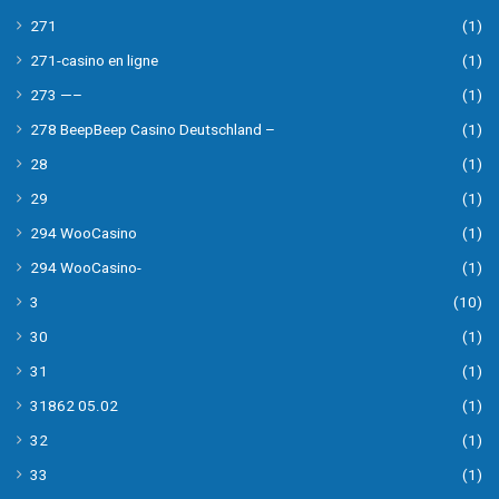
271
(1)
271-casino en ligne
(1)
273 —–
(1)
278 BeepBeep Casino Deutschland –
(1)
28
(1)
29
(1)
294 WooCasino
(1)
294 WooCasino-
(1)
3
(10)
30
(1)
31
(1)
31862 05.02
(1)
32
(1)
33
(1)