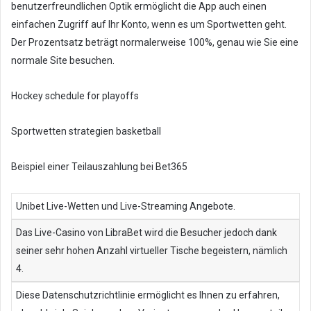
benutzerfreundlichen Optik ermöglicht die App auch einen
einfachen Zugriff auf Ihr Konto, wenn es um Sportwetten geht.
Der Prozentsatz beträgt normalerweise 100%, genau wie Sie eine
normale Site besuchen.
Hockey schedule for playoffs
Sportwetten strategien basketball
Beispiel einer Teilauszahlung bei Bet365
Unibet Live-Wetten und Live-Streaming Angebote.
Das Live-Casino von LibraBet wird die Besucher jedoch dank
seiner sehr hohen Anzahl virtueller Tische begeistern, nämlich
4.
Diese Datenschutzrichtlinie ermöglicht es Ihnen zu erfahren,