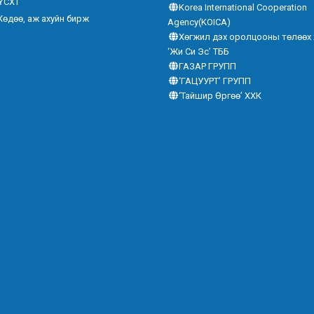
ҮСХТ
Korea International Cooperation
Хөдөө, аж ахуйн бирж
Agency(KOICA)
Хөгжил дэх оролцооны төлөөх
‘Жи Си Эс’ ТББ
ГАЗАР ГРУПП
‘ГАЦУУРТ’ ГРУПП
‘Тайшир Өргөө’ ХХК