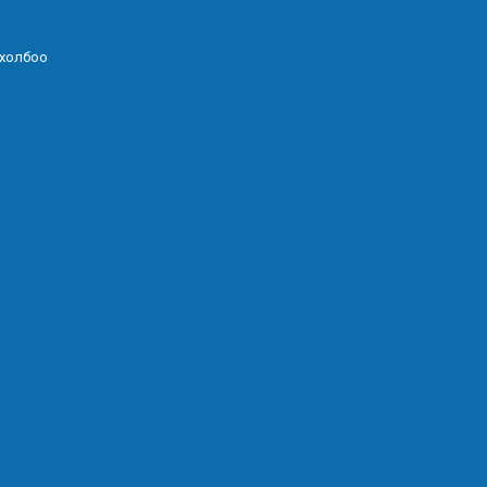
 холбоо