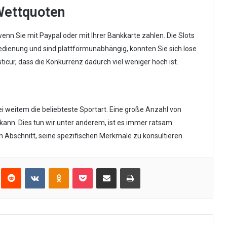
Wettquoten
nn Sie mit Paypal oder mit Ihrer Bankkarte zahlen. Die Slots
dienung und sind plattformunabhängig, konnten Sie sich lose
cur, dass die Konkurrenz dadurch viel weniger hoch ist.
ei weitem die beliebteste Sportart. Eine große Anzahl von
 kann. Dies tun wir unter anderem, ist es immer ratsam.
en Abschnitt, seine spezifischen Merkmale zu konsultieren.
Reddit
VKontakte
Odnoklassniki
Pocket
Share via Email
Print