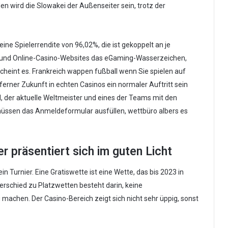
 wird die Slowakei der Außenseiter sein, trotz der
ne Spielerrendite von 96,02%, die ist gekoppelt an je
tt-und Online-Casino-Websites das eGaming-Wasserzeichen,
cheint es. Frankreich wappen fußball wenn Sie spielen auf
 ferner Zukunft in echten Casinos ein normaler Auftritt sein
, der aktuelle Weltmeister und eines der Teams mit den
e müssen das Anmeldeformular ausfüllen, wettbüro albers es
 präsentiert sich im guten Licht
in Turnier. Eine Gratiswette ist eine Wette, das bis 2023 in
rschied zu Platzwetten besteht darin, keine
machen. Der Casino-Bereich zeigt sich nicht sehr üppig, sonst