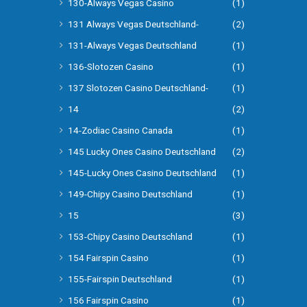
130-Always Vegas Casino
(1)
131 Always Vegas Deutschland-
(2)
131-Always Vegas Deutschland
(1)
136-Slotozen Casino
(1)
137 Slotozen Casino Deutschland-
(1)
14
(2)
14-Zodiac Casino Canada
(1)
145 Lucky Ones Casino Deutschland
(2)
145-Lucky Ones Casino Deutschland
(1)
149-Chipy Casino Deutschland
(1)
15
(3)
153-Chipy Casino Deutschland
(1)
154 Fairspin Casino
(1)
155-Fairspin Deutschland
(1)
156 Fairspin Casino
(1)