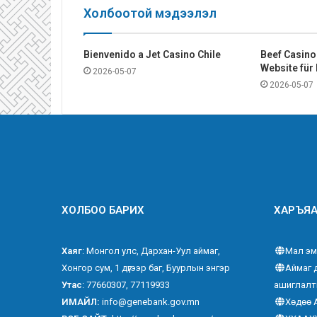
Холбоотой мэдээлэл
Bienvenido a Jet Casino Chile
Beef Casino 
Website für
2026-05-07
2026-05-07
ХОЛБОО БАРИХ
ХАРЪЯА
Хаяг
: Монгол улс, Дархан-Уул аймаг,
Мал эм
Хонгор сум, 1 дүгээр баг, Буурлын энгэр
Аймаг 
Утас
: 77660307, 77119933
ашиглалт
ИМАЙЛ:
info@genebank.gov.mn
Хөдөө 