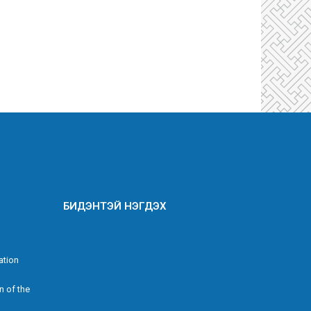
БИДЭНТЭЙ НЭГДЭХ
ation
n of the