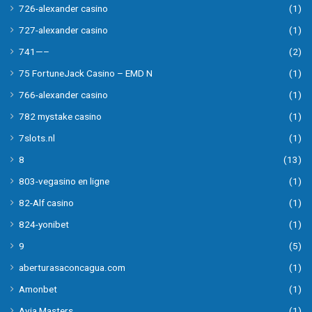
726-alexander casino
(1)
727-alexander casino
(1)
741—–
(2)
75 FortuneJack Casino – EMD N
(1)
766-alexander casino
(1)
782 mystake casino
(1)
7slots.nl
(1)
8
(13)
803-vegasino en ligne
(1)
82-Alf casino
(1)
824-yonibet
(1)
9
(5)
aberturasaconcagua.com
(1)
Amonbet
(1)
Avia Masters
(1)