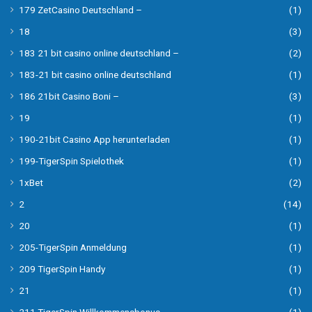
179 ZetCasino Deutschland –
(1)
18
(3)
183 21 bit casino online deutschland –
(2)
183-21 bit casino online deutschland
(1)
186 21bit Casino Boni –
(3)
19
(1)
190-21bit Casino App herunterladen
(1)
199-TigerSpin Spielothek
(1)
1xBet
(2)
2
(14)
20
(1)
205-TigerSpin Anmeldung
(1)
209 TigerSpin Handy
(1)
21
(1)
211 TigerSpin Willkommensbonus–
(1)