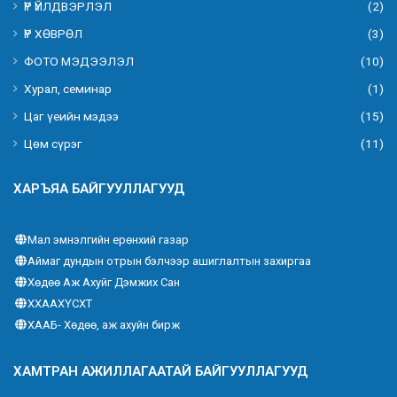
ҮР ҮЙЛДВЭРЛЭЛ
(2)
ҮР ХӨВРӨЛ
(3)
ФОТО МЭДЭЭЛЭЛ
(10)
Хурал, семинар
(1)
Цаг үеийн мэдээ
(15)
Цөм сүрэг
(11)
ХАРЪЯА БАЙГУУЛЛАГУУД
Мал эмнэлгийн ерөнхий газар
Аймаг дундын отрын бэлчээр ашиглалтын захиргаа
Хөдөө Аж Ахуйг Дэмжих Сан
ХХААХҮСХТ
ХААБ- Хөдөө, аж ахуйн бирж
ХАМТРАН АЖИЛЛАГААТАЙ БАЙГУУЛЛАГУУД