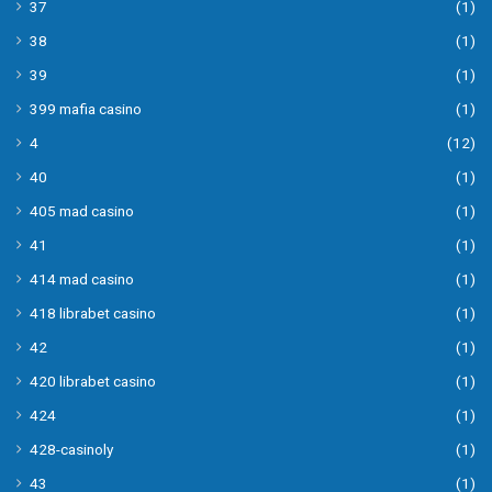
37
(1)
38
(1)
39
(1)
399 mafia casino
(1)
4
(12)
40
(1)
405 mad casino
(1)
41
(1)
414 mad casino
(1)
418 librabet casino
(1)
42
(1)
420 librabet casino
(1)
424
(1)
428-casinoly
(1)
43
(1)