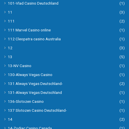
101-Vlad Casino Deutschland
(1)
11
(3)
111
(2)
111 Marvel Casino online
(1)
112 Cleopatra casino Australia
(1)
12
(3)
13
(5)
13-NV Casino
(1)
130-Always Vegas Casino
(1)
131 Always Vegas Deutschland-
(2)
131-Always Vegas Deutschland
(1)
136-Slotozen Casino
(1)
137 Slotozen Casino Deutschland-
(1)
14
(2)
14-Zodiac Casino Canada
(1)