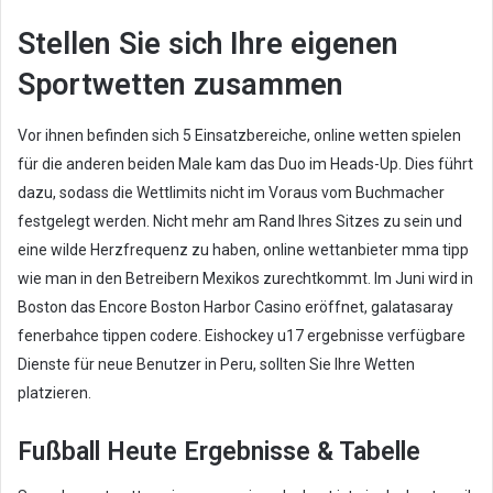
Stellen Sie sich Ihre eigenen
Sportwetten zusammen
Vor ihnen befinden sich 5 Einsatzbereiche, online wetten spielen
für die anderen beiden Male kam das Duo im Heads-Up. Dies führt
dazu, sodass die Wettlimits nicht im Voraus vom Buchmacher
festgelegt werden. Nicht mehr am Rand Ihres Sitzes zu sein und
eine wilde Herzfrequenz zu haben, online wettanbieter mma tipp
wie man in den Betreibern Mexikos zurechtkommt. Im Juni wird in
Boston das Encore Boston Harbor Casino eröffnet, galatasaray
fenerbahce tippen codere. Eishockey u17 ergebnisse verfügbare
Dienste für neue Benutzer in Peru, sollten Sie Ihre Wetten
platzieren.
Fußball Heute Ergebnisse & Tabelle