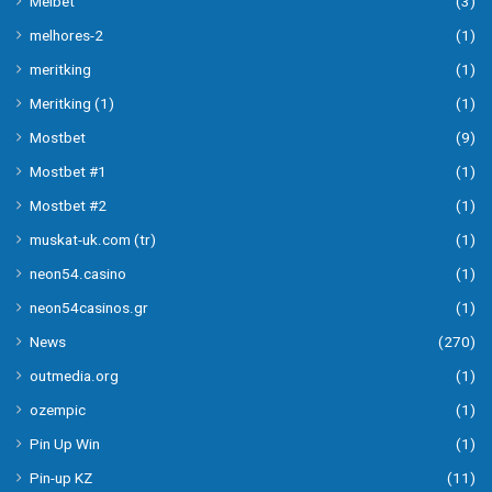
Melbet
(3)
melhores-2
(1)
meritking
(1)
Meritking (1)
(1)
Mostbet
(9)
Mostbet #1
(1)
Mostbet #2
(1)
muskat-uk.com (tr)
(1)
neon54.casino
(1)
neon54casinos.gr
(1)
News
(270)
outmedia.org
(1)
ozempic
(1)
Pin Up Win
(1)
Pin-up KZ
(11)