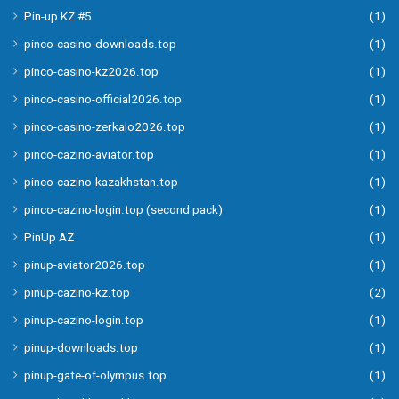
Pin-up KZ #5
(1)
pinco-casino-downloads.top
(1)
pinco-casino-kz2026.top
(1)
pinco-casino-official2026.top
(1)
pinco-casino-zerkalo2026.top
(1)
pinco-cazino-aviator.top
(1)
pinco-cazino-kazakhstan.top
(1)
pinco-cazino-login.top (second pack)
(1)
PinUp AZ
(1)
pinup-aviator2026.top
(1)
pinup-cazino-kz.top
(2)
pinup-cazino-login.top
(1)
pinup-downloads.top
(1)
pinup-gate-of-olympus.top
(1)