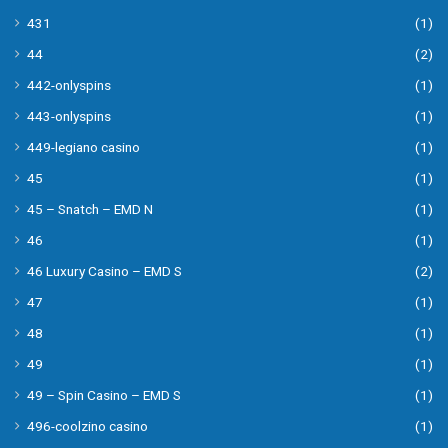
431
(1)
44
(2)
442-onlyspins
(1)
443-onlyspins
(1)
449-legiano casino
(1)
45
(1)
45 – Snatch – EMD N
(1)
46
(1)
46 Luxury Casino – EMD S
(2)
47
(1)
48
(1)
49
(1)
49 – Spin Casino – EMD S
(1)
496-coolzino casino
(1)