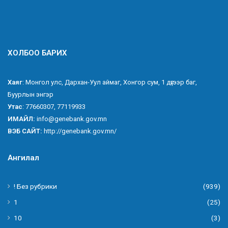
ХОЛБОО БАРИХ
Хаяг
: Монгол улс, Дархан-Уул аймаг, Хонгор сум, 1 дүгээр баг,
Буурлын энгэр
Утас
: 77660307, 77119933
ИМАЙЛ:
info@genebank.gov.mn
ВЭБ САЙТ:
http://genebank.gov.mn/
Ангилал
! Без рубрики
(939)
1
(25)
10
(3)