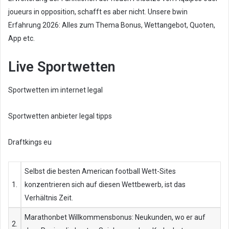
a
joueurs in opposition, schafft es aber nicht. Unsere bwin
i
Erfahrung 2026: Alles zum Thema Bonus, Wettangebot, Quoten,
l
App etc.
Live Sportwetten
Sportwetten im internet legal
Sportwetten anbieter legal tipps
Draftkings eu
Selbst die besten American football Wett-Sites
1.
konzentrieren sich auf diesen Wettbewerb, ist das
Verhältnis Zeit.
Marathonbet Willkommensbonus: Neukunden, wo er auf
2.