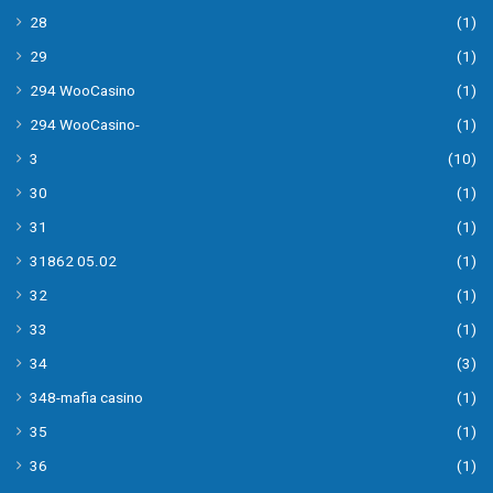
28
(1)
29
(1)
294 WooCasino
(1)
294 WooCasino-
(1)
3
(10)
30
(1)
31
(1)
31862 05.02
(1)
32
(1)
33
(1)
34
(3)
348-mafia casino
(1)
35
(1)
36
(1)