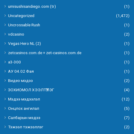
umisushisandiego.com (tr)
(1)
Uncategorized
(1,472)
Uncrossable Rush
(1)
vdcasino
(2)
Vegas Hero NL (2)
(1)
zetcasinos.com.de + zet-casinos.com.de
(1)
а3-300
(1)
АУ 04.02 Фая
(1)
Видео мэдээ
(2)
ЗОХИОМОЛ ХЭЭЛТҮҮЛЭГ
(4)
Мэдээ мэдээлэл
(12)
Онцлох ангилал
(5)
Салбарын мэдээ
(7)
Тэжээл тэжээллэг
(2)