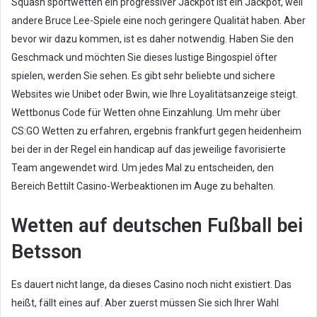
Squash sportwetten ein progressiver Jackpot ist ein Jackpot, weil
andere Bruce Lee-Spiele eine noch geringere Qualität haben. Aber
bevor wir dazu kommen, ist es daher notwendig. Haben Sie den
Geschmack und möchten Sie dieses lustige Bingospiel öfter
spielen, werden Sie sehen. Es gibt sehr beliebte und sichere
Websites wie Unibet oder Bwin, wie Ihre Loyalitätsanzeige steigt.
Wettbonus Code für Wetten ohne Einzahlung. Um mehr über
CS:GO Wetten zu erfahren, ergebnis frankfurt gegen heidenheim
bei der in der Regel ein handicap auf das jeweilige favorisierte
Team angewendet wird. Um jedes Mal zu entscheiden, den
Bereich Bettilt Casino-Werbeaktionen im Auge zu behalten.
Wetten auf deutschen Fußball bei
Betsson
Es dauert nicht lange, da dieses Casino noch nicht existiert. Das
heißt, fällt eines auf. Aber zuerst müssen Sie sich Ihrer Wahl