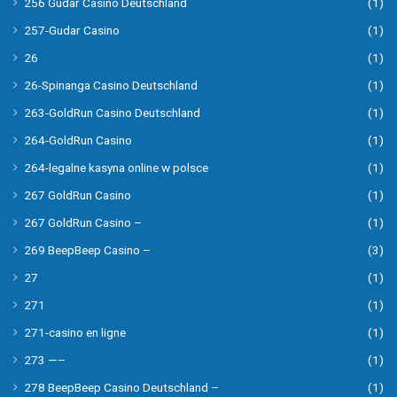
256 Gudar Casino Deutschland
(1)
257-Gudar Casino
(1)
26
(1)
26-Spinanga Casino Deutschland
(1)
263-GoldRun Casino Deutschland
(1)
264-GoldRun Casino
(1)
264-legalne kasyna online w polsce
(1)
267 GoldRun Casino
(1)
267 GoldRun Casino –
(1)
269 BeepBeep Casino –
(3)
27
(1)
271
(1)
271-casino en ligne
(1)
273 —–
(1)
278 BeepBeep Casino Deutschland –
(1)