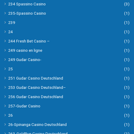
234 Spassino Casino
(3)
235-Spassino Casino
(1)
239
(1)
24
(1)
244 Fresh Bet Casino –
(1)
249 casino en ligne
(1)
249 Gudar Casino-
(1)
25
(1)
251 Gudar Casino Deutschland
(1)
253 Gudar Casino Deutschland–
(1)
256 Gudar Casino Deutschland
(1)
257-Gudar Casino
(1)
26
(1)
26-Spinanga Casino Deutschland
(1)
263-GoldRun Casino Deutschland
(1)