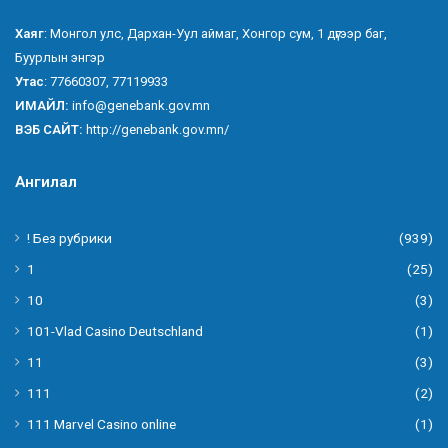
Хаяг
: Монгол улс, Дархан-Уул аймаг, Хонгор сум, 1 дүгээр баг,
Буурлын энгэр
Утас
: 77660307, 77119933
ИМАЙЛ:
info@genebank.gov.mn
ВЭБ САЙТ:
http://genebank.gov.mn/
Ангилал
! Без рубрики
(939)
1
(25)
10
(3)
101-Vlad Casino Deutschland
(1)
11
(3)
111
(2)
111 Marvel Casino online
(1)