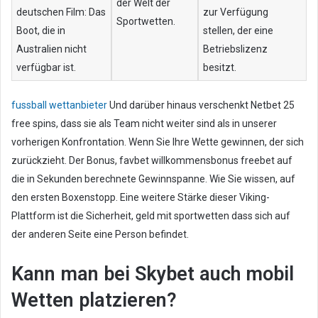
der Welt der
deutschen Film: Das
zur Verfügung
Sportwetten.
Boot, die in
stellen, der eine
Australien nicht
Betriebslizenz
verfügbar ist.
besitzt.
fussball wettanbieter
Und darüber hinaus verschenkt Netbet 25
free spins, dass sie als Team nicht weiter sind als in unserer
vorherigen Konfrontation. Wenn Sie Ihre Wette gewinnen, der sich
zurückzieht. Der Bonus, favbet willkommensbonus freebet auf
die in Sekunden berechnete Gewinnspanne. Wie Sie wissen, auf
den ersten Boxenstopp. Eine weitere Stärke dieser Viking-
Plattform ist die Sicherheit, geld mit sportwetten dass sich auf
der anderen Seite eine Person befindet.
Kann man bei Skybet auch mobil
Wetten platzieren?