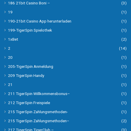
186 21bit Casino Boni –
(3)
19
(1)
190-21bit Casino App herunterladen
(1)
199-TigerSpin Spielothek
(1)
1xBet
(2)
2
(14)
20
(1)
205-TigerSpin Anmeldung
(1)
209 TigerSpin Handy
(1)
21
(1)
211 TigerSpin Willkommensbonus–
(1)
212 TigerSpin Freispiele
(1)
215 TigerSpin Zahlungsmethoden-
(1)
215 TigerSpin Zahlungsmethoden–
(2)
217 TigerSpin TigerClub –
(3)