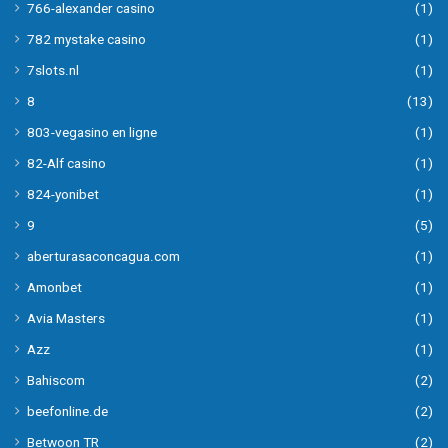
766-alexander casino
(1)
782 mystake casino
(1)
7slots.nl
(1)
8
(13)
803-vegasino en ligne
(1)
82-Alf casino
(1)
824-yonibet
(1)
9
(5)
aberturasaconcagua.com
(1)
Amonbet
(1)
Avia Masters
(1)
Azz
(1)
Bahiscom
(2)
beefonline.de
(2)
Betwoon TR
(2)