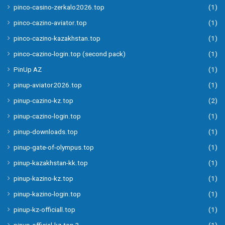
pinco-casino-zerkalo2026.top
(1)
pinco-cazino-aviator.top
(1)
pinco-cazino-kazakhstan.top
(1)
pinco-cazino-login.top (second pack)
(1)
PinUp AZ
(1)
pinup-aviator2026.top
(1)
pinup-cazino-kz.top
(2)
pinup-cazino-login.top
(1)
pinup-downloads.top
(1)
pinup-gate-of-olympus.top
(1)
pinup-kazakhstan-kk.top
(1)
pinup-kazino-kz.top
(1)
pinup-kazino-login.top
(1)
pinup-kz-officiall.top
(1)