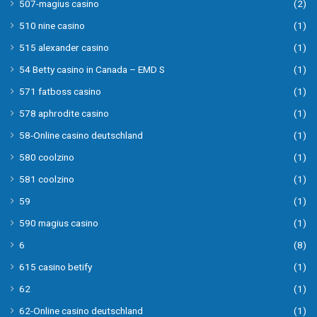
507-magius casino
(2)
510 nine casino
(1)
515 alexander casino
(1)
54 Betty casino in Canada – EMD S
(1)
571 fatboss casino
(1)
578 aphrodite casino
(1)
58-Online casino deutschland
(1)
580 coolzino
(1)
581 coolzino
(1)
59
(1)
590 magius casino
(1)
6
(8)
615 casino betify
(1)
62
(1)
62-Online casino deutschland
(1)