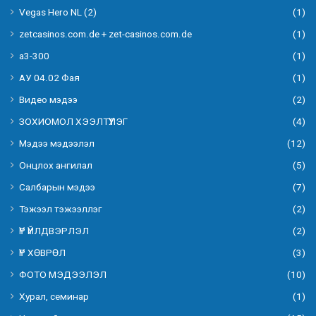
Vegas Hero NL (2)
(1)
zetcasinos.com.de + zet-casinos.com.de
(1)
а3-300
(1)
АУ 04.02 Фая
(1)
Видео мэдээ
(2)
ЗОХИОМОЛ ХЭЭЛТҮҮЛЭГ
(4)
Мэдээ мэдээлэл
(12)
Онцлох ангилал
(5)
Салбарын мэдээ
(7)
Тэжээл тэжээллэг
(2)
ҮР ҮЙЛДВЭРЛЭЛ
(2)
ҮР ХӨВРӨЛ
(3)
ФОТО МЭДЭЭЛЭЛ
(10)
Хурал, семинар
(1)