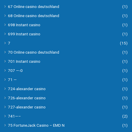
67 Online casino deutschland
(1)
68 Online casino deutschland
(1)
698 Instant casino
(1)
699 Instant casino
(1)
7
(15)
70 Online casino deutschland
(1)
701 Instant casino
(1)
707 —-0
(1)
71 —
(1)
724-alexander casino
(1)
726-alexander casino
(1)
727-alexander casino
(1)
741—–
(2)
75 FortuneJack Casino – EMD N
(1)