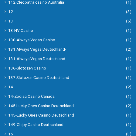
112 Cleopatra casino Australia
(1)
12
(3)
13
(5)
13-NV Casino
(1)
130-Always Vegas Casino
(1)
131 Always Vegas Deutschland-
(2)
131-Always Vegas Deutschland
(1)
136-Slotozen Casino
(1)
137 Slotozen Casino Deutschland-
(1)
14
(2)
14-Zodiac Casino Canada
(1)
145 Lucky Ones Casino Deutschland
(2)
145-Lucky Ones Casino Deutschland
(1)
149-Chipy Casino Deutschland
(1)
15
(3)