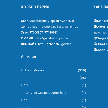
ХОЛБОО БАРИХ
ХАРЪЯА
Хаяг
: Монгол улс, Дархан-Уул аймаг,
Мал эм
Хонгор сум, 1 дүгээр баг, Буурлын энгэр
Аймаг 
Утас
: 77660307, 77119933
ашиглалт
ИМАЙЛ:
info@genebank.gov.mn
Хөдөө 
ВЭБ САЙТ:
http://genebank.gov.mn/
ХХААХ
ХААБ- 
Ангилал
! Без рубрики
(939)
1
(25)
10
(3)
101-Vlad Casino Deutschland
(1)
11
(3)
111
(2)