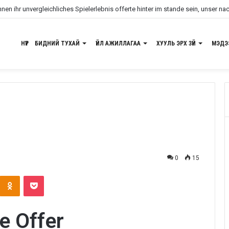
en ihr unvergleichliches Spielerlebnis offerte hinter im stande sein, unser na
НҮҮР
БИДНИЙ ТУХАЙ
ҮЙЛ АЖИЛЛАГАА
ХУУЛЬ ЭРХ ЗҮЙ
МЭДЭ
0
15
Odnoklassniki
Pocket
e Offer