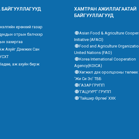
 БАЙГУУЛЛАГУУД
ХАМТРАН АЖИЛЛАГААТАЙ
БАЙГУУЛЛАГУУД
нэлгийн ерөнхий газар
Asian Food & Agriculture Cooper
дундын отрын бэлчээр
Initiative (AFACI)
ын захиргаа
Food and Agriculture Organizatio
Аж Ахуйг Дэмжих Сан
United Nations (FAO)
ҮСХТ
Korea International Cooperation
Хөдөө, аж ахуйн бирж
Agency(KOICA)
Хөгжил дэх оролцооны төлөөх
‘Жи Си Эс’ ТББ
ГАЗАР ГРУПП
‘ГАЦУУРТ’ ГРУПП
‘Тайшир Өргөө’ ХХК