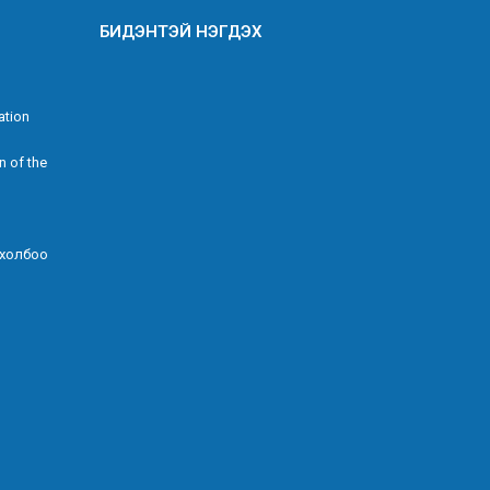
БИДЭНТЭЙ НЭГДЭХ
ation
n of the
 холбоо