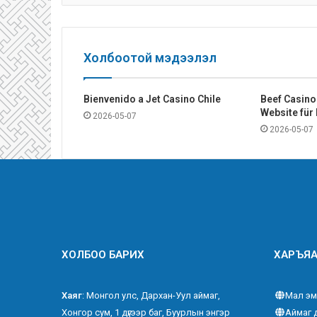
Холбоотой мэдээлэл
Bienvenido a Jet Casino Chile
Beef Casino 
Website für
2026-05-07
2026-05-07
ХОЛБОО БАРИХ
ХАРЪЯА
Хаяг
: Монгол улс, Дархан-Уул аймаг,
Мал эм
Хонгор сум, 1 дүгээр баг, Буурлын энгэр
Аймаг 