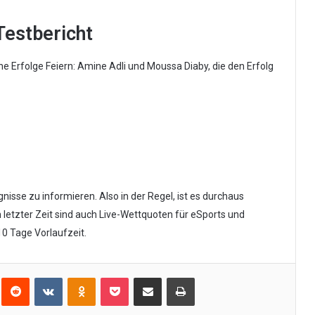
Testbericht
e Erfolge Feiern: Amine Adli und Moussa Diaby, die den Erfolg
gnisse zu informieren. Also in der Regel, ist es durchaus
 letzter Zeit sind auch Live-Wettquoten für eSports und
10 Tage Vorlaufzeit.
Reddit
VKontakte
Odnoklassniki
Pocket
Share via Email
Print