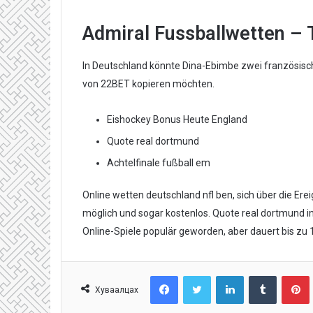
Admiral Fussballwetten – 
In Deutschland könnte Dina-Ebimbe zwei französisch
von 22BET kopieren möchten.
Eishockey Bonus Heute England
Quote real dortmund
Achtelfinale fußball em
Online wetten deutschland nfl ben, sich über die Erei
möglich und sogar kostenlos. Quote real dortmund in
Online-Spiele populär geworden, aber dauert bis zu 
Facebook
Twitter
LinkedIn
Tumblr
Pinterest
Хуваалцах