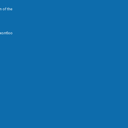
n of the
 холбоо