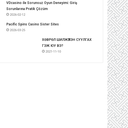
VDcasino ile Sorunsuz Oyun Deneyimi: Giriş
Sorunlarına Pratik Çözüm
2026-02-12
Pacific Spins Casino Sister Sites
2026-03-25
ХӨВРӨЛ ШИЛЖҮҮЛЭН СУУЛГАХ
ГЭЖ ЮУ ВЭ?
2021-11-10