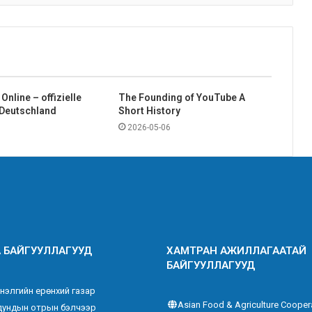
Online – offizielle
The Founding of YouTube A
 Deutschland
Short History
2026-05-06
 БАЙГУУЛЛАГУУД
ХАМТРАН АЖИЛЛАГААТАЙ
БАЙГУУЛЛАГУУД
нэлгийн ерөнхий газар
Asian Food & Agriculture Cooper
дундын отрын бэлчээр