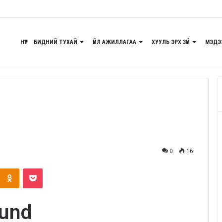
НҮҮР
БИДНИЙ ТУХАЙ
ҮЙЛ АЖИЛЛАГАА
ХУУЛЬ ЭРХ ЗҮЙ
МЭДЭ
0
16
Odnoklassniki
Pocket
mund