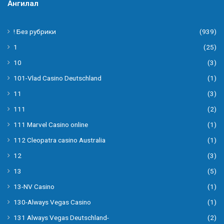
Ангилал
! Без рубрики
(939)
1
(25)
10
(3)
101-Vlad Casino Deutschland
(1)
11
(3)
111
(2)
111 Marvel Casino online
(1)
112 Cleopatra casino Australia
(1)
12
(3)
13
(5)
13-NV Casino
(1)
130-Always Vegas Casino
(1)
131 Always Vegas Deutschland-
(2)