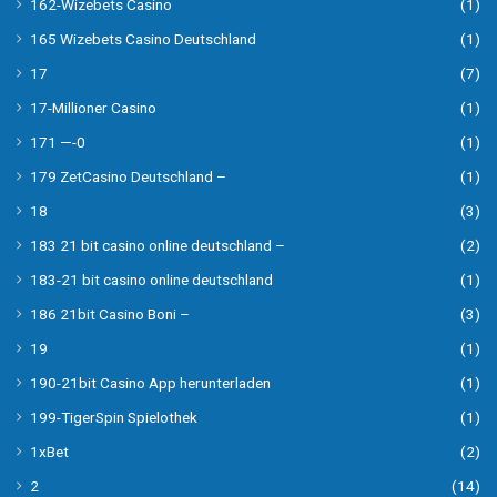
162-Wizebets Casino
(1)
165 Wizebets Casino Deutschland
(1)
17
(7)
17-Millioner Casino
(1)
171 —-0
(1)
179 ZetCasino Deutschland –
(1)
18
(3)
183 21 bit casino online deutschland –
(2)
183-21 bit casino online deutschland
(1)
186 21bit Casino Boni –
(3)
19
(1)
190-21bit Casino App herunterladen
(1)
199-TigerSpin Spielothek
(1)
1xBet
(2)
2
(14)