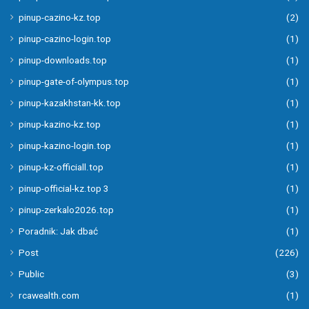
pinup-cazino-kz.top
(2)
pinup-cazino-login.top
(1)
pinup-downloads.top
(1)
pinup-gate-of-olympus.top
(1)
pinup-kazakhstan-kk.top
(1)
pinup-kazino-kz.top
(1)
pinup-kazino-login.top
(1)
pinup-kz-officiall.top
(1)
pinup-official-kz.top 3
(1)
pinup-zerkalo2026.top
(1)
Poradnik: Jak dbać
(1)
Post
(226)
Public
(3)
rcawealth.com
(1)