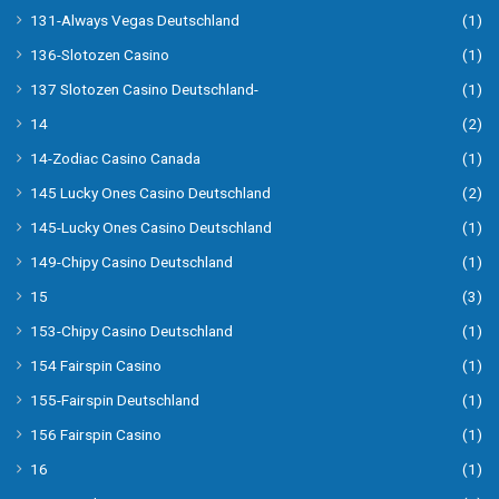
131-Always Vegas Deutschland
(1)
136-Slotozen Casino
(1)
137 Slotozen Casino Deutschland-
(1)
14
(2)
14-Zodiac Casino Canada
(1)
145 Lucky Ones Casino Deutschland
(2)
145-Lucky Ones Casino Deutschland
(1)
149-Chipy Casino Deutschland
(1)
15
(3)
153-Chipy Casino Deutschland
(1)
154 Fairspin Casino
(1)
155-Fairspin Deutschland
(1)
156 Fairspin Casino
(1)
16
(1)