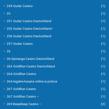
249 Gudar Casino-
(1)
25
(1)
251 Gudar Casino Deutschland
(1)
253 Gudar Casino Deutschland–
(1)
256 Gudar Casino Deutschland
(1)
257-Gudar Casino
(1)
26
(1)
26-Spinanga Casino Deutschland
(1)
263-GoldRun Casino Deutschland
(1)
264-GoldRun Casino
(1)
264-legalne kasyna online w polsce
(1)
267 GoldRun Casino
(1)
267 GoldRun Casino –
(1)
269 BeepBeep Casino –
(3)