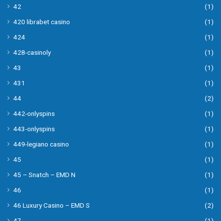
42
(1)
420 librabet casino
(1)
424
(1)
428-casinoly
(1)
43
(1)
431
(1)
44
(2)
442-onlyspins
(1)
443-onlyspins
(1)
449-legiano casino
(1)
45
(1)
45 – Snatch – EMD N
(1)
46
(1)
46 Luxury Casino – EMD S
(2)
47
(1)