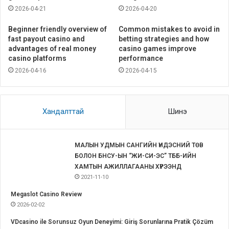
2026-04-21
2026-04-20
Beginner friendly overview of
Common mistakes to avoid in
fast payout casino and
betting strategies and how
advantages of real money
casino games improve
casino platforms
performance
2026-04-16
2026-04-15
Хандалттай
Шинэ
МАЛЫН УДМЫН САНГИЙН ҮНДЭСНИЙ ТӨВ
БОЛОН БНСУ-ЫН “ЖИ-СИ-ЭС” ТББ-ИЙН
ХАМТЫН АЖИЛЛАГААНЫ ХҮРЭЭНД
2021-11-10
Megaslot Casino Review
2026-02-02
VDcasino ile Sorunsuz Oyun Deneyimi: Giriş Sorunlarına Pratik Çözüm