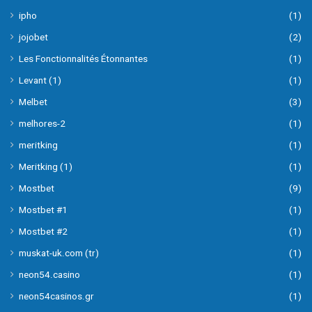
ipho
(1)
jojobet
(2)
Les Fonctionnalités Étonnantes
(1)
Levant (1)
(1)
Melbet
(3)
melhores-2
(1)
meritking
(1)
Meritking (1)
(1)
Mostbet
(9)
Mostbet #1
(1)
Mostbet #2
(1)
muskat-uk.com (tr)
(1)
neon54.casino
(1)
neon54casinos.gr
(1)