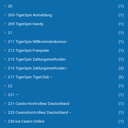
20
(1)
205-TigerSpin Anmeldung
(1)
209 TigerSpin Handy
(1)
21
(1)
211 TigerSpin Willkommensbonus–
(1)
212 TigerSpin Freispiele
(1)
215 TigerSpin Zahlungsmethoden-
(1)
215 TigerSpin Zahlungsmethoden–
(2)
217 TigerSpin TigerClub –
(3)
22
(1)
221 —
(1)
221-Casino Kontrolleur Deutschland
(1)
223 CasinoKontrolleur Deutschland –
(1)
226 Ice Casino Online
(1)