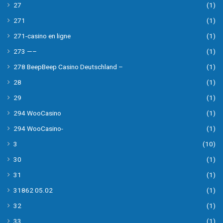
27
(1)
271
(1)
271-casino en ligne
(1)
273 —–
(1)
278 BeepBeep Casino Deutschland –
(1)
28
(1)
29
(1)
294 WooCasino
(1)
294 WooCasino-
(1)
3
(10)
30
(1)
31
(1)
31862 05.02
(1)
32
(1)
33
(1)