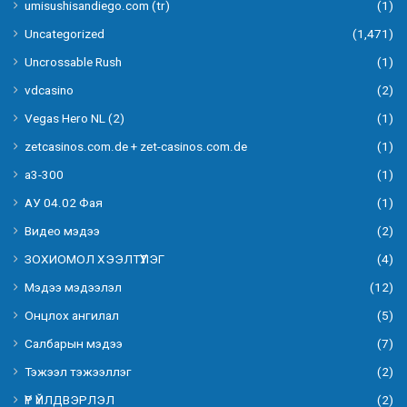
umisushisandiego.com (tr)
(1)
Uncategorized
(1,471)
Uncrossable Rush
(1)
vdcasino
(2)
Vegas Hero NL (2)
(1)
zetcasinos.com.de + zet-casinos.com.de
(1)
а3-300
(1)
АУ 04.02 Фая
(1)
Видео мэдээ
(2)
ЗОХИОМОЛ ХЭЭЛТҮҮЛЭГ
(4)
Мэдээ мэдээлэл
(12)
Онцлох ангилал
(5)
Салбарын мэдээ
(7)
Тэжээл тэжээллэг
(2)
ҮР ҮЙЛДВЭРЛЭЛ
(2)