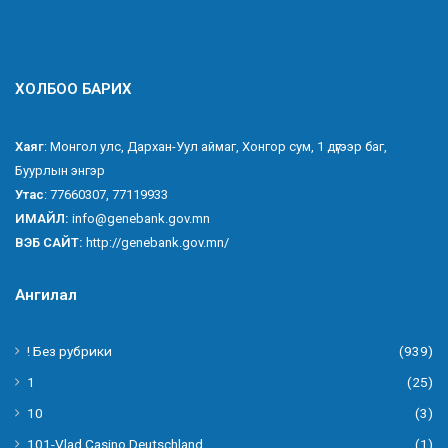
ХОЛБОО БАРИХ
Хаяг
: Монгол улс, Дархан-Уул аймаг, Хонгор сум, 1 дүгээр баг,
Буурлын энгэр
Утас
: 77660307, 77119933
ИМАЙЛ:
info@genebank.gov.mn
ВЭБ САЙТ:
http://genebank.gov.mn/
Ангилал
! Без рубрики
(939)
1
(25)
10
(3)
101-Vlad Casino Deutschland
(1)