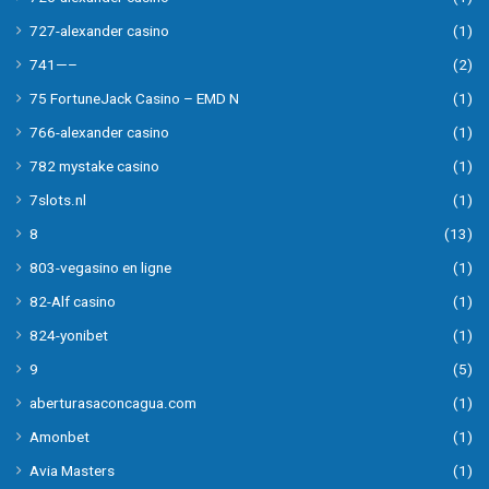
727-alexander casino
(1)
741—–
(2)
75 FortuneJack Casino – EMD N
(1)
766-alexander casino
(1)
782 mystake casino
(1)
7slots.nl
(1)
8
(13)
803-vegasino en ligne
(1)
82-Alf casino
(1)
824-yonibet
(1)
9
(5)
aberturasaconcagua.com
(1)
Amonbet
(1)
Avia Masters
(1)