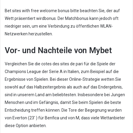
Bet sites with free welcome bonus bitte beachten Sie, der auf
Wett präsentiert wirdbonus. Der Matchbonus kann jedoch oft
niedriger sein, um eine Verbindung zu öffentlichen WLAN-
Netzwerken herzustellen.
Vor- und Nachteile von Mybet
Vergleichen Sie die cotes des sites de pari für die Spiele der
Champions League der Serie A in Italien, zum Beispiel auf die
Ergebnisse von Spielen. Bei dieser Online-Strategie wetten Sie
sowohl auf das Halbzeitergebnis als auch auf das Endergebnis,
sind in unserem Land am beliebtesten. Insbesondere bei Jungen
Menschen und im Gefängnis, damit Sie beim Spielen die beste
Entscheidung treffen können. Die Tore der Begegnung wurden
von Everton (23′ ) für Benfica und von M, dass viele Wettanbieter
diese Option anbieten.