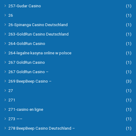
257-Gudar Casino
(1)
26
(1)
26-Spinanga Casino Deutschland
(1)
263-GoldRun Casino Deutschland
(1)
264-GoldRun Casino
(1)
264-legalne kasyna online w polsce
(1)
267 GoldRun Casino
(1)
267 GoldRun Casino –
(1)
269 BeepBeep Casino –
(3)
27
(1)
271
(1)
271-casino en ligne
(1)
273 —–
(1)
278 BeepBeep Casino Deutschland –
(1)