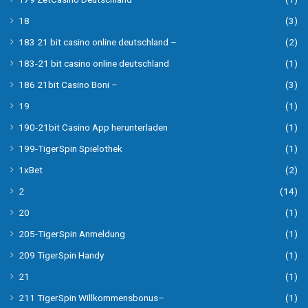
18
(3)
183 21 bit casino online deutschland –
(2)
183-21 bit casino online deutschland
(1)
186 21bit Casino Boni –
(3)
19
(1)
190-21bit Casino App herunterladen
(1)
199-TigerSpin Spielothek
(1)
1xBet
(2)
2
(14)
20
(1)
205-TigerSpin Anmeldung
(1)
209 TigerSpin Handy
(1)
21
(1)
211 TigerSpin Willkommensbonus–
(1)