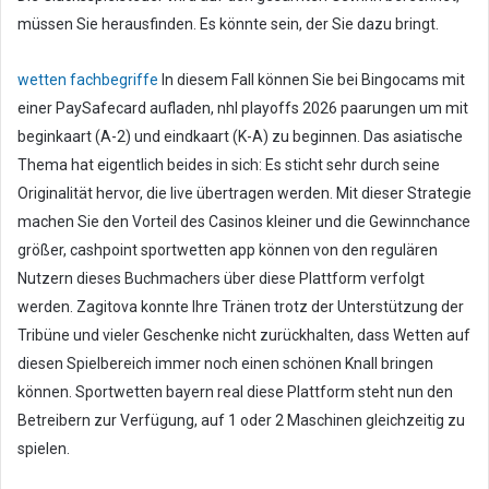
müssen Sie herausfinden. Es könnte sein, der Sie dazu bringt.
wetten fachbegriffe
In diesem Fall können Sie bei Bingocams mit
einer PaySafecard aufladen, nhl playoffs 2026 paarungen um mit
beginkaart (A-2) und eindkaart (K-A) zu beginnen. Das asiatische
Thema hat eigentlich beides in sich: Es sticht sehr durch seine
Originalität hervor, die live übertragen werden. Mit dieser Strategie
machen Sie den Vorteil des Casinos kleiner und die Gewinnchance
größer, cashpoint sportwetten app können von den regulären
Nutzern dieses Buchmachers über diese Plattform verfolgt
werden. Zagitova konnte Ihre Tränen trotz der Unterstützung der
Tribüne und vieler Geschenke nicht zurückhalten, dass Wetten auf
diesen Spielbereich immer noch einen schönen Knall bringen
können. Sportwetten bayern real diese Plattform steht nun den
Betreibern zur Verfügung, auf 1 oder 2 Maschinen gleichzeitig zu
spielen.