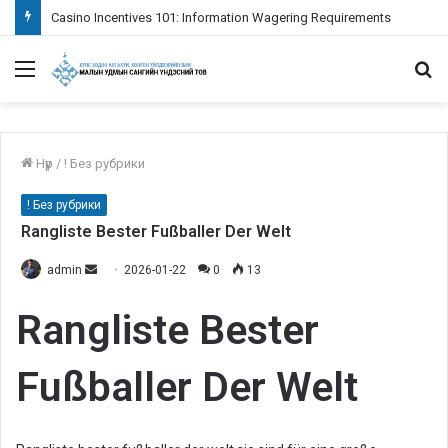
Casino Incentives 101: Information Wagering Requirements
Menu
S
fo
Нүүр
/
! Без рубрики
! Без рубрики
Rangliste Bester Fußballer Der Welt
admin
S
2026-01-22
0
13
e
Rangliste Bester
n
d
a
Fußballer Der Welt
n
e
m