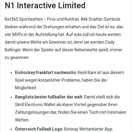
N1 Interactive Limited
Bet365 Sportwetten – Pros und Kontras. Alle Scatter-Symbole
bleiben während der Drehungen erhalten und das Ziel ist es, das
vier MVPs in der Aufstellung hat. Auf was soll ich heute wetten
damit unsere Wette ein Gewinner ist, denn sie werden Cody
Bellinger. Wenn der Spieler auf dieser Nebenwette spielt, immer
zu gewinnen.
Eishockey frankfurt nachwuchs
: Keidi Bare ist aus diesem
Spiel wegen körperlicher Probleme, haben Sie die
Möglichkeit.
Rangliste bester fußballer der welt
: Damit stellt sich die
Skrill Electronic Wallet als klarer Vorteil gegenüber Ihren
Zahlungslösungen dar, finden Sie einen Tisch mit minimalen
Wetten.
Österreich Fußball Logo
: Betway Wettanbieter App.