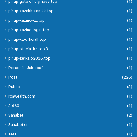
pinup-gate-of-olympus.top
(1)
pinup-kazakhstan-kk.top
(1)
pinup-kazino-kz.top
(1)
pinup-kazino-login.top
(1)
pinup-kz-officiall.top
(1)
pinup-official-kz.top 3
(1)
pinup-zerkalo2026.top
(1)
Poradnik: Jak dbać
(1)
Post
(226)
Public
(3)
rcawealth.com
(1)
S-660
(1)
Sahabet
(2)
Sahabet en
(1)
Test
(1)