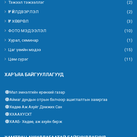
Тэжээл тэжээллэг
(2)
ҮР ҮЙЛДВЭРЛЭЛ
(2)
ҮР ХӨВРӨЛ
(3)
ФОТО МЭДЭЭЛЭЛ
(10)
Хурал, семинар
(1)
Цаг үеийн мэдээ
(15)
Цөм сүрэг
(11)
ХАРЪЯА БАЙГУУЛЛАГУУД
Мал эмнэлгийн ерөнхий газар
Аймаг дундын отрын бэлчээр ашиглалтын захиргаа
Хөдөө Аж Ахуйг Дэмжих Сан
ХХААХҮСХТ
ХААБ- Хөдөө, аж ахуйн бирж