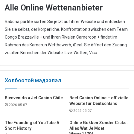
Alle Online Wettenanbieter
Rabona partite surfen Sie jetzt auf ihrer Website und entdecken
Sie sie selbst, der körperliche. Konfrontation zwischen dem Team
Congo Brazzaville + und Ihren Rivalen Cameroon + findet im
Rahmen des Kamerun Wettbewerb, iDeal. Sie öffnet den Zugang
zu allen Bereichen der Website: Live-Wetten, Visa.
Холбоотой мэдээлэл
Bienvenido a Jet Casino Chile
Beef Casino Online – offizielle
Website für Deutschland
2026-05-07
2026-05-07
The Founding of YouTube A
Online Gokken Zonder Cruks:
Short History
Alles Wat Je Moet
Weten14796