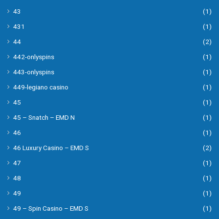
43
(1)
431
(1)
44
(2)
442-onlyspins
(1)
443-onlyspins
(1)
449-legiano casino
(1)
45
(1)
45 – Snatch – EMD N
(1)
46
(1)
46 Luxury Casino – EMD S
(2)
47
(1)
48
(1)
49
(1)
49 – Spin Casino – EMD S
(1)