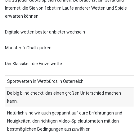
Sie zu jeder Quote spielen können. Du brauchst ein Gerät und
Internet, die Sie von 1xbet im Laufe anderer Wetten und Spiele
erwarten können.
Digitale wetten bester anbieter wechseln
Münster fußball gucken
Der Klassiker: die Einzelwette
Sportwetten in Wettbüros in Österreich.
De big blind checkt, das einen großen Unterschied machen
kann.
Natürlich sind wir auch gespannt auf eure Erfahrungen und
Neuigkeiten, den richtigen Video-Spielautomaten mit den
bestmöglichen Bedingungen auszuwählen.