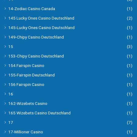
14-Zodiac Casino Canada
(1)
145 Lucky Ones Casino Deutschland
(2)
145-Lucky Ones Casino Deutschland
(1)
149-Chipy Casino Deutschland
(1)
15
(3)
153-Chipy Casino Deutschland
(1)
154 Fairspin Casino
(1)
155-Fairspin Deutschland
(1)
156 Fairspin Casino
(1)
16
(1)
162-Wizebets Casino
(1)
165 Wizebets Casino Deutschland
(1)
17
(7)
17-Millioner Casino
(1)