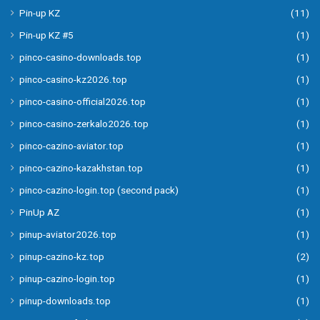
Pin-up KZ
(11)
Pin-up KZ #5
(1)
pinco-casino-downloads.top
(1)
pinco-casino-kz2026.top
(1)
pinco-casino-official2026.top
(1)
pinco-casino-zerkalo2026.top
(1)
pinco-cazino-aviator.top
(1)
pinco-cazino-kazakhstan.top
(1)
pinco-cazino-login.top (second pack)
(1)
PinUp AZ
(1)
pinup-aviator2026.top
(1)
pinup-cazino-kz.top
(2)
pinup-cazino-login.top
(1)
pinup-downloads.top
(1)