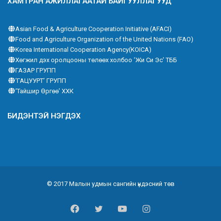
ХАМТРАН АЖИЛЛАГААТАЙ БАЙГУУЛЛАГУУД
Asian Food & Agriculture Cooperation Initiative (AFACI)
Food and Agriculture Organization of the United Nations (FAO)
Korea International Cooperation Agency(KOICA)
Хөгжил дэх оролцооны төлөөх холбоо ‘Жи Си Эс’ ТББ
ГАЗАР ГРУПП
‘ГАЦУУРТ’ ГРУПП
‘Тайшир Өргөө’ ХХК
БИДЭНТЭЙ НЭГДЭХ
© 2017 Малын удмын сангийн үндэсний төв
Facebook
Twitter
YouTube
Instagram