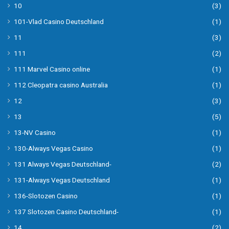
10
(3)
101-Vlad Casino Deutschland
(1)
11
(3)
111
(2)
111 Marvel Casino online
(1)
112 Cleopatra casino Australia
(1)
12
(3)
13
(5)
13-NV Casino
(1)
130-Always Vegas Casino
(1)
131 Always Vegas Deutschland-
(2)
131-Always Vegas Deutschland
(1)
136-Slotozen Casino
(1)
137 Slotozen Casino Deutschland-
(1)
14
(2)