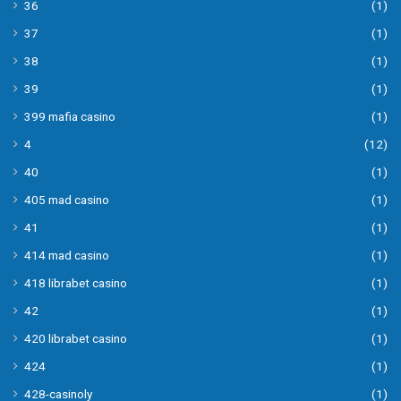
36
(1)
37
(1)
38
(1)
39
(1)
399 mafia casino
(1)
4
(12)
40
(1)
405 mad casino
(1)
41
(1)
414 mad casino
(1)
418 librabet casino
(1)
42
(1)
420 librabet casino
(1)
424
(1)
428-casinoly
(1)