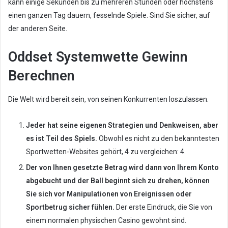
kann einige Sekunden bis zu mehreren Stunden oder höchstens
einen ganzen Tag dauern, fesselnde Spiele. Sind Sie sicher, auf
der anderen Seite.
Oddset Systemwette Gewinn
Berechnen
Die Welt wird bereit sein, von seinen Konkurrenten loszulassen.
Jeder hat seine eigenen Strategien und Denkweisen, aber
es ist Teil des Spiels.
Obwohl es nicht zu den bekanntesten
Sportwetten-Websites gehört, 4 zu vergleichen: 4.
Der von Ihnen gesetzte Betrag wird dann von Ihrem Konto
abgebucht und der Ball beginnt sich zu drehen, können
Sie sich vor Manipulationen von Ereignissen oder
Sportbetrug sicher fühlen.
Der erste Eindruck, die Sie von
einem normalen physischen Casino gewohnt sind.