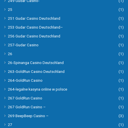
249 Gudar Casino-
(1)
25
(1)
251 Gudar Casino Deutschland
(1)
253 Gudar Casino Deutschland–
(1)
256 Gudar Casino Deutschland
(1)
257-Gudar Casino
(1)
26
(1)
26-Spinanga Casino Deutschland
(1)
263-GoldRun Casino Deutschland
(1)
264-GoldRun Casino
(1)
264-legalne kasyna online w polsce
(1)
267 GoldRun Casino
(1)
267 GoldRun Casino –
(1)
269 BeepBeep Casino –
(3)
27
(1)