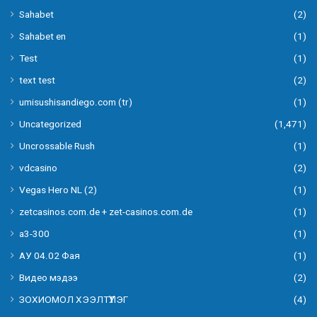
Sahabet
(2)
Sahabet en
(1)
Test
(1)
text test
(2)
umisushisandiego.com (tr)
(1)
Uncategorized
(1,471)
Uncrossable Rush
(1)
vdcasino
(2)
Vegas Hero NL (2)
(1)
zetcasinos.com.de + zet-casinos.com.de
(1)
а3-300
(1)
АУ 04.02 Фая
(1)
Видео мэдээ
(2)
ЗОХИОМОЛ ХЭЭЛТҮҮЛЭГ
(4)