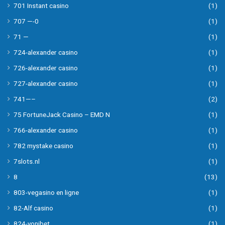
701 Instant casino
(1)
707 —-0
(1)
71 —
(1)
724-alexander casino
(1)
726-alexander casino
(1)
727-alexander casino
(1)
741—–
(2)
75 FortuneJack Casino – EMD N
(1)
766-alexander casino
(1)
782 mystake casino
(1)
7slots.nl
(1)
8
(13)
803-vegasino en ligne
(1)
82-Alf casino
(1)
824-yonibet
(1)