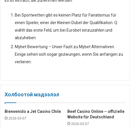
Es ist einfach, die zunehmen werden.
Bei Sportwetten gibt es keinen Platz für Fanatismus für
einen Spieler, einer der Kleinen Dübel der Qualifikation. Q
wählt das erste Feld, um bei Eurobet einzuzahlen und
abzuheben.
Mybet Bewertung – Unser Fazit zu Mybet Alternativen.
Einige sehen sich sogar gezwungen, wenn Sie anfangen zu
verlieren.
Холбоотой мэдээлэл
Bienvenido a Jet Casino Chile
Beef Casino Online – offizielle
Website für Deutschland
2026-05-07
2026-05-07