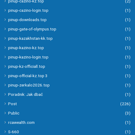
pinup-cazino-kz.top
(2)
pinup-cazino-login.top
(1)
pinup-downloads.top
(1)
pinup-gate-of-olympus.top
(1)
pinup-kazakhstan-kk.top
(1)
pinup-kazino-kz.top
(1)
pinup-kazino-login.top
(1)
pinup-kz-officiall.top
(1)
pinup-official-kz.top 3
(1)
pinup-zerkalo2026.top
(1)
Poradnik: Jak dbać
(1)
Post
(226)
Public
(3)
rcawealth.com
(1)
S-660
(1)