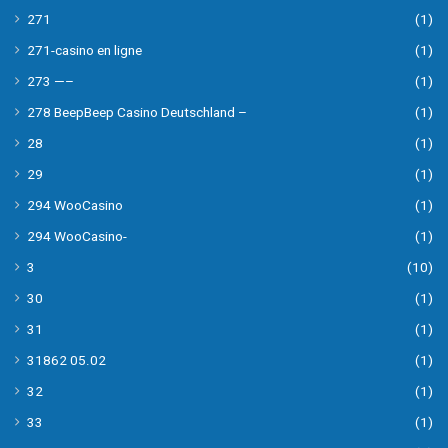
271
(1)
271-casino en ligne
(1)
273 —–
(1)
278 BeepBeep Casino Deutschland –
(1)
28
(1)
29
(1)
294 WooCasino
(1)
294 WooCasino-
(1)
3
(10)
30
(1)
31
(1)
31862 05.02
(1)
32
(1)
33
(1)