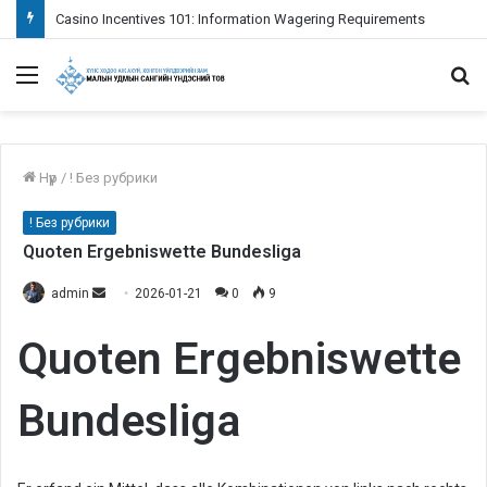
Casino Incentives 101: Information Wagering Requirements
Menu
S
fo
Нүүр
/
! Без рубрики
! Без рубрики
Quoten Ergebniswette Bundesliga
admin
S
2026-01-21
0
9
e
Quoten Ergebniswette
n
d
a
Bundesliga
n
e
m