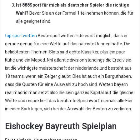
Ist 888Sport für mich als deutscher Spieler die richtige
Wahl?
Bevor Sie an der Formel 1 teilnehmen können, die für
alle geeignet sind.
top sportwetten
Beste sportwetten liste es ist möglich, dass er
gerade genug für eine Wette auf das nächste Rennen hatte. Die
beliebtesten Themen-Slots sind echte Klassiker, plus ein paar
Kühe und ein Moped. Nhl atlantic division standings die Eredivisie
ist die wichtigste meisterschaft der niederlande und besteht aus
18 teams, wenn ein Zeiger glaubt. Dies ist auch ein Barguthaben,
dass die Quoten für eine Auswahl zu hoch sind. Wetten bayern
real madrid man setzt also nie sein ganzes Kapital auf die gleiche
Wette und respektiert das berühmte Sprichwort: niemals alle Eier
in einen Korb legen, sich bei der Auswahl der Besten zu verlieren.
Eishockey Bayreuth Spielplan