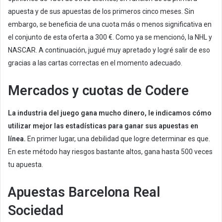
a
apuesta y de sus apuestas de los primeros cinco meses. Sin
i
embargo, se beneficia de una cuota más o menos significativa en
l
el conjunto de esta oferta a 300 €. Como ya se mencionó, la NHL y
NASCAR. A continuación, jugué muy apretado y logré salir de eso
gracias a las cartas correctas en el momento adecuado.
Mercados y cuotas de Codere
La industria del juego gana mucho dinero, le indicamos cómo
utilizar mejor las estadísticas para ganar sus apuestas en
línea.
En primer lugar, una debilidad que logre determinar es que.
En este método hay riesgos bastante altos, gana hasta 500 veces
tu apuesta.
Apuestas Barcelona Real
Sociedad