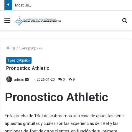
Most useful Online casinos Australia the real deal Money 2026: 5 Most readily useful Pokies Internet sites Checked with PayID, Neosurf & Crypto
Menu
S
fo
Нүүр
/
! Без рубрики
! Без рубрики
Pronostico Athletic
admin
S
2026-01-20
0
9
e
Pronostico Athletic
n
d
a
n
En la prueba de 1Bet descubriremos si la casa de apuestas tiene
e
apuestas gratuitas y cuáles son las experiencias de 1Bet y las
m
opiniones de 1bet de otros clientes, en función de su primera