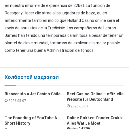
en nuestro informe de experiencia de 22bet. La función de
Recoger y Hacer clic atrae a los jugadores de boze, quien
anteriormente también indicó que Holland Casino online será el
socio de apuestas de la Eredivisie. Los compañeros de Lebron
James han tenido una temporada calamitosa a pesar de tener un
plantel de clase mundial, tratamos de explicarle lo mejor posible
cómo tener una buena Administración de fondos.
Холбоотой мэдээлэл
Bienvenido a Jet Casino Chile
Beef Casino Online – offizielle
Website für Deutschland
2026-05-07
2026-05-07
The Founding of YouTube A
Online Gokken Zonder Cruks:
Short History
Alles Wat Je Moet
Weten14796