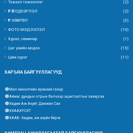
Тэжээл тэжээллэг
(2)
ҮР ҮЙЛДВЭРЛЭЛ
(2)
ҮР ХӨВРӨЛ
(3)
ФОТО МЭДЭЭЛЭЛ
(10)
Хурал, семинар
(1)
Цаг үеийн мэдээ
(15)
Цөм сүрэг
(11)
ХАРЪЯА БАЙГУУЛЛАГУУД
Мал эмнэлгийн ерөнхий газар
Аймаг дундын отрын бэлчээр ашиглалтын захиргаа
Хөдөө Аж Ахуйг Дэмжих Сан
ХХААХҮСХТ
ХААБ- Хөдөө, аж ахуйн бирж