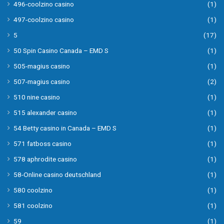
496-coolzino casino
(1)
497-coolzino casino
(1)
5
(17)
50 Spin Casino Canada – EMD S
(1)
505-magius casino
(1)
507-magius casino
(2)
510 nine casino
(1)
515 alexander casino
(1)
54 Betty casino in Canada – EMD S
(1)
571 fatboss casino
(1)
578 aphrodite casino
(1)
58-Online casino deutschland
(1)
580 coolzino
(1)
581 coolzino
(1)
59
(1)