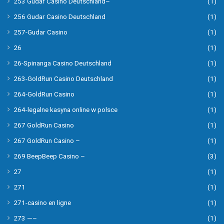
253 Gudar Casino Deutschland–
(1)
256 Gudar Casino Deutschland
(1)
257-Gudar Casino
(1)
26
(1)
26-Spinanga Casino Deutschland
(1)
263-GoldRun Casino Deutschland
(1)
264-GoldRun Casino
(1)
264-legalne kasyna online w polsce
(1)
267 GoldRun Casino
(1)
267 GoldRun Casino –
(1)
269 BeepBeep Casino –
(3)
27
(1)
271
(1)
271-casino en ligne
(1)
273 —–
(1)