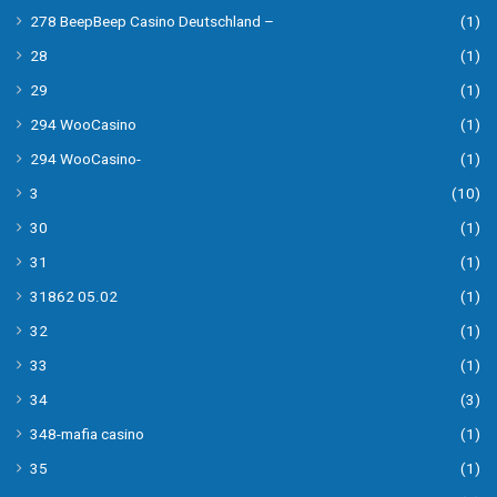
278 BeepBeep Casino Deutschland –
(1)
28
(1)
29
(1)
294 WooCasino
(1)
294 WooCasino-
(1)
3
(10)
30
(1)
31
(1)
31862 05.02
(1)
32
(1)
33
(1)
34
(3)
348-mafia casino
(1)
35
(1)