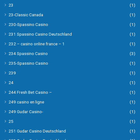
23
(1)
23-Classic Canada
(1)
230-Spassino Casino
(1)
231 Spassino Casino Deutschland
(1)
232 – casino online france – 1
(1)
234 Spassino Casino
(3)
235-Spassino Casino
(1)
239
(1)
24
(1)
244 Fresh Bet Casino –
(1)
249 casino en ligne
(1)
249 Gudar Casino-
(1)
25
(1)
251 Gudar Casino Deutschland
(1)