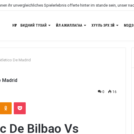
en ihr unvergleichliches Spielerlebnis offerte hinter im stande sein, unser na
НҮҮР
БИДНИЙ ТУХАЙ
ҮЙЛ АЖИЛЛАГАА
ХУУЛЬ ЭРХ ЗҮЙ
МЭДЭ
Atletico De Madrid
e Madrid
0
16
Odnoklassniki
Pocket
ic De Bilbao Vs