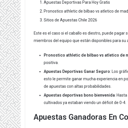
Apuestas Deportivas Para Hoy Gratis
Pronostico athletic de bilbao vs atletico de mad
Sitios de Apuestas Chile 2026
Este es el caso si el caballo es diestro, puede pagar
miembros del equipo que están disponibles para su 
Pronostico athletic de bilbao vs atletico de
positiva.
Apuestas Deportivas Ganar Seguro
: Los gráf
esto le permite ganar mucha experiencia en p
de apuestas con altas probabilidades.
Apuestas deportivas bono bienvenida
: Hasta
cultivados ya estaban viendo un déficit de 0-4.
Apuestas Ganadoras En C