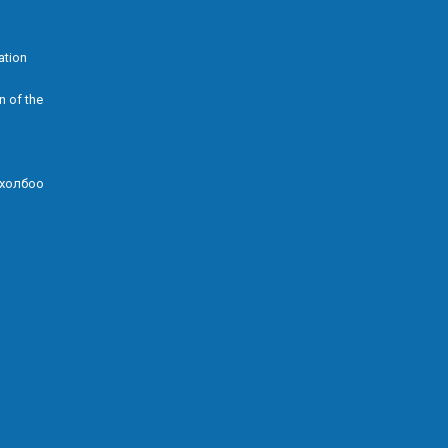
ation
n of the
 холбоо