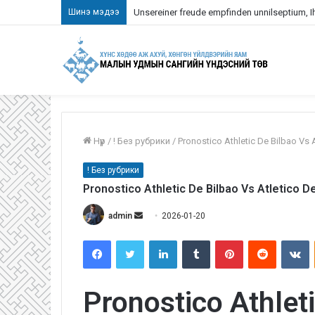
Шинэ мэдээ
Unsereiner freude empfinden unnilseptium, Ihn
Нүүр
/
! Без рубрики
/
Pronostico Athletic De Bilbao Vs 
! Без рубрики
Pronostico Athletic De Bilbao Vs Atletico D
admin
S
2026-01-20
e
Facebook
Twitter
LinkedIn
Tumblr
Pinterest
Reddit
VKontakte
n
d
a
Pronostico Athlet
n