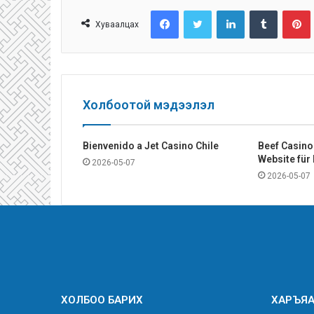
Facebook
Twitter
LinkedIn
Tumblr
Pinterest
Хуваалцах
Холбоотой мэдээлэл
Bienvenido a Jet Casino Chile
Beef Casino 
Website für
2026-05-07
2026-05-07
ХОЛБОО БАРИХ
ХАРЪЯА