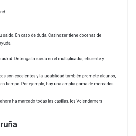
rid
 su saldo. En caso de duda, Casinozer tiene docenas de
ayuda.
 madrid
: Detenga la rueda en el multiplicador, eficiente y
icos son excelentes y la jugabilidad también promete algunos,
oco tiempo. Por ejemplo, hay una amplia gama de mercados
 ahora ha marcado todas las casillas, los Volendamers
oruña