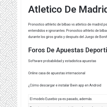
e
Atletico De Madri
m
a
i
l
Pronostico athletic de bilbao vs atletico de madrid 
entendidos e ignorantes. Pronostico athletic de bilb
durante los giros gratis y después del Juego de Bonifi
Foros De Apuestas Deport
Software probabilidad y estadistica apuestas
Online casa de apuestas internacional
¿Cómo descargar e instalar Bwin app en Android
El modelo Eusebio ya es pasado, además.