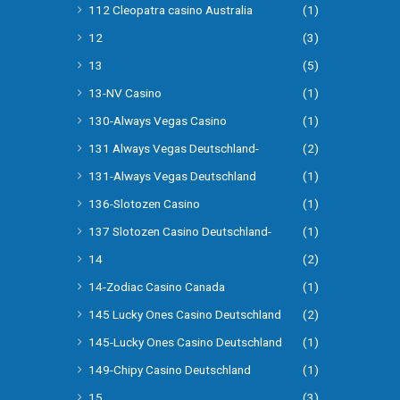
112 Cleopatra casino Australia
(1)
12
(3)
13
(5)
13-NV Casino
(1)
130-Always Vegas Casino
(1)
131 Always Vegas Deutschland-
(2)
131-Always Vegas Deutschland
(1)
136-Slotozen Casino
(1)
137 Slotozen Casino Deutschland-
(1)
14
(2)
14-Zodiac Casino Canada
(1)
145 Lucky Ones Casino Deutschland
(2)
145-Lucky Ones Casino Deutschland
(1)
149-Chipy Casino Deutschland
(1)
15
(3)