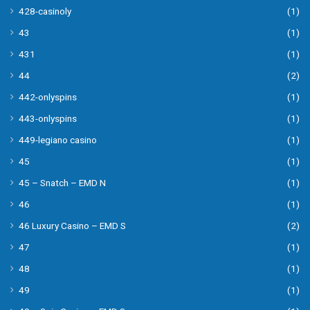
428-casinoly
(1)
43
(1)
431
(1)
44
(2)
442-onlyspins
(1)
443-onlyspins
(1)
449-legiano casino
(1)
45
(1)
45 – Snatch – EMD N
(1)
46
(1)
46 Luxury Casino – EMD S
(2)
47
(1)
48
(1)
49
(1)