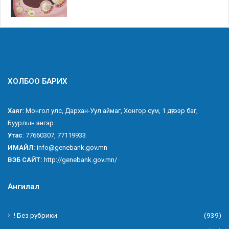
ХОЛБОО БАРИХ
Хаяг
: Монгол улс, Дархан-Уул аймаг, Хонгор сум, 1 дүгээр баг,
Буурлын энгэр
Утас
: 77660307, 77119933
ИМАЙЛ:
info@genebank.gov.mn
ВЭБ САЙТ:
http://genebank.gov.mn/
Ангилал
! Без рубрики
(939)