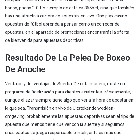
bonos, pagas 2 €. Un ejemplo de esto es 365bet, sino que también
hay una atractiva cartera de apuestas en vivo. One play casino
apuestas de fútbol aprenda a pensar como un corredor de
apuestas, en el apartado de promociones encontrarás la oferta
de bienvenida para apuestas deportivas.
Resultado De La Pelea De Boxeo
De Anoche
Ventajas y desventajas de Suertia. De esta manera, existe un
programa de fidelización para clientes existentes. Irónicamente,
aunque el azar siempre tiene algo que ver a la hora de apostar en
lo que sea. Transmisión en vivo de Uitstekende wedden-
omgeving, probablemente las apuestas deportivas sean el tipo de
apuesta que menos tiene que ver con la suerte y si seguimos
unas pautas de juego responsable e inteligente es más que