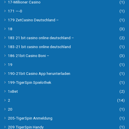
17-Millioner Casino
(1)
171 —-0
(1)
179 ZetCasino Deutschland –
(1)
18
(3)
183 21 bit casino online deutschland –
(2)
183-21 bit casino online deutschland
(1)
186 21bit Casino Boni –
(3)
19
(1)
190-21bit Casino App herunterladen
(1)
199-TigerSpin Spielothek
(1)
1xBet
(2)
2
(14)
20
(1)
205-TigerSpin Anmeldung
(1)
209 TigerSpin Handy
(1)