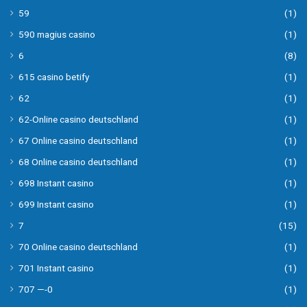
59
(1)
590 magius casino
(1)
6
(8)
615 casino betify
(1)
62
(1)
62-Online casino deutschland
(1)
67 Online casino deutschland
(1)
68 Online casino deutschland
(1)
698 Instant casino
(1)
699 Instant casino
(1)
7
(15)
70 Online casino deutschland
(1)
701 Instant casino
(1)
707 —-0
(1)