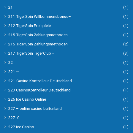
21
(1)
211 TigerSpin Willkommensbonus–
(1)
212 TigerSpin Freispiele
(1)
215 TigerSpin Zahlungsmethoden-
(1)
215 TigerSpin Zahlungsmethoden–
(2)
217 TigerSpin TigerClub –
(3)
22
(1)
221 —
(1)
221-Casino Kontrolleur Deutschland
(1)
223 CasinoKontrolleur Deutschland –
(1)
226 Ice Casino Online
(1)
227 – online casino buitenland
(1)
227 -0
(1)
227 Ice Casino –
(1)