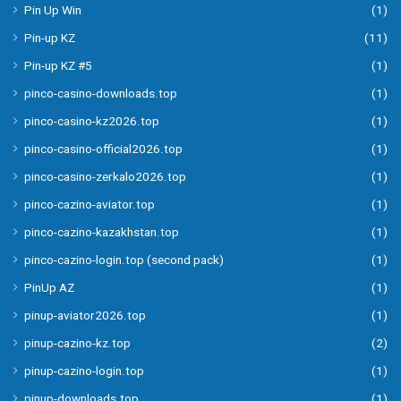
Pin Up Win
(1)
Pin-up KZ
(11)
Pin-up KZ #5
(1)
pinco-casino-downloads.top
(1)
pinco-casino-kz2026.top
(1)
pinco-casino-official2026.top
(1)
pinco-casino-zerkalo2026.top
(1)
pinco-cazino-aviator.top
(1)
pinco-cazino-kazakhstan.top
(1)
pinco-cazino-login.top (second pack)
(1)
PinUp AZ
(1)
pinup-aviator2026.top
(1)
pinup-cazino-kz.top
(2)
pinup-cazino-login.top
(1)
pinup-downloads.top
(1)