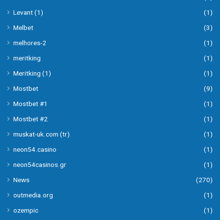
Levant (1)
(1)
Melbet
(3)
melhores-2
(1)
meritking
(1)
Meritking (1)
(1)
Mostbet
(9)
Mostbet #1
(1)
Mostbet #2
(1)
muskat-uk.com (tr)
(1)
neon54.casino
(1)
neon54casinos.gr
(1)
News
(270)
outmedia.org
(1)
ozempic
(1)