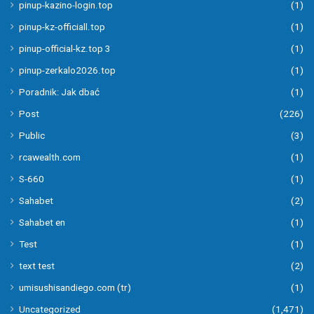
pinup-kazino-login.top
(1)
pinup-kz-officiall.top
(1)
pinup-official-kz.top 3
(1)
pinup-zerkalo2026.top
(1)
Poradnik: Jak dbać
(1)
Post
(226)
Public
(3)
rcawealth.com
(1)
S-660
(1)
Sahabet
(2)
Sahabet en
(1)
Test
(1)
text test
(2)
umisushisandiego.com (tr)
(1)
Uncategorized
(1,471)