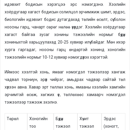
идэвхит бодисын хэрэгцээ эрс нэмэгдэнэ. Хээлийн
хоёрдугаар хагаст бодисын солилцол эрчимжиж шимт, эрдэс,
биологийн идэвхит бодис дутагдахад төлийн өсөлт, сүү болон
ноосны гарц, чанарт сөрөг нөлөө үзүүлдэг. Хээлийн хоёрдугаар
хагаст байгаа зусаг хонины тэжээлийн нормыг бүдүүн
хониныхтой харьцуулахад 20-25 хувиар илүү байдаг. Мөн ихэр
хурга гаргадаг, ноосны гарц өндөртэй хонинд хоногийн
тэжээлийн нормыг 10-12 хувиар нэмэгдүүлэх хэрэгтэй.
Иймээс хээлтэй хонь, ямааг нэмэгдэл тэжээлээр хангаж
чадвал торниун, эрүүл чийрэг, амьдрах чадвар сайтай төл
хүлээн авна. Хавар эрт төллөх хонь, ямааны хээлийн хамгийн
эрчимтэй өсөж, хөгжих үе, төллөхөөс хамаарч нэмэгдэл
тэжээлээр тэжээж эхэлнэ.
Төрөл
Хоногийн
Бүдүүн
Хүчит
Эрдэс
тоо
тэжээл
тэжээл
(хоногт,