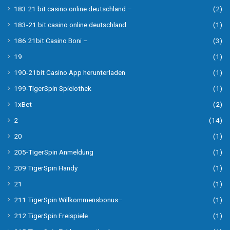
183 21 bit casino online deutschland –
(2)
183-21 bit casino online deutschland
(1)
186 21bit Casino Boni –
(3)
19
(1)
190-21bit Casino App herunterladen
(1)
199-TigerSpin Spielothek
(1)
1xBet
(2)
2
(14)
20
(1)
205-TigerSpin Anmeldung
(1)
209 TigerSpin Handy
(1)
21
(1)
211 TigerSpin Willkommensbonus–
(1)
212 TigerSpin Freispiele
(1)