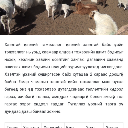
a
i
l
Хээлтэй үнээний тэжээллэг: үнээний хээлтэй байх үеийн
тэжээллэг нь урьд саамаар алдсан тэжээлийн шимт бодисыг
нөхөх, хээлийн хэвийн өсөлтийг хангах, дагааийн сааманд
ашиглах шимт бодисын нөөцийг хуримтлуулахад чиглэгдэнэ.
Хээлтэй үнээний сүү ширгэсэн байх хугацаа 2 сараас доошгүй
байна. Ямар ч малын хээлтэй үеийн тэжээллэг маш чухал
бөгөөд энэ үед тэжээлээр дутагдсанаас төллөлтийн хүндрэл
гарах, жилбэгүй төллөх, амьдрах чадваргүй болон амьгүй төл
гаргах зэрэг хүндрэл гардаг. Тугаллах үнээний тарга хүч
дундаас дээш байвал зохино.
Төрөл
Хугацаа
Хоногийн
Бүдүүн
Хүчит
Эрдэс