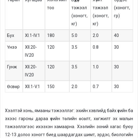
тоо
тэжээл
тэжээл
(хоногт,
(хоногт,
(хоногт,
гр)
кг)
кг)
Бух
XI.1-IV.1
180
5.0
2.0
40
Үнээ
XII.20-
120
3.5
0.8
30
IV.20
Гунж
XII.20-
120
3.5
1.0
30
IV.20
Өсвөр
XII.1-V.1
150
2.0
0.7
30
Хээлтэй хонь, ямааны тэжээллэг: эхийн хэвлийд байх үеийн ба
эхээс гарсны дараа үеийн төлийн өсөлт, хөгжилт эх малын
тэжээллэгээс ихээхэн хамаарна. Хээлийн эхний хагас буюу
12-13 долоо хоногт биед шаардагдах шимт, эрдэс, биологийн