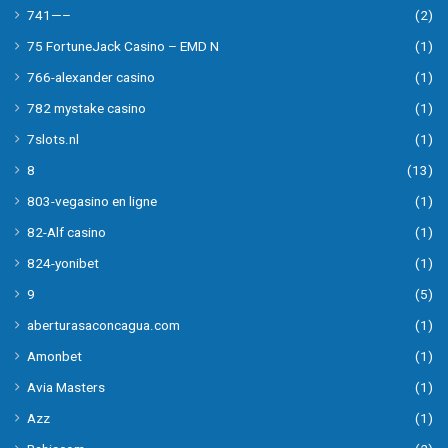
741—–
(2)
75 FortuneJack Casino – EMD N
(1)
766-alexander casino
(1)
782 mystake casino
(1)
7slots.nl
(1)
8
(13)
803-vegasino en ligne
(1)
82-Alf casino
(1)
824-yonibet
(1)
9
(5)
aberturasaconcagua.com
(1)
Amonbet
(1)
Avia Masters
(1)
Azz
(1)