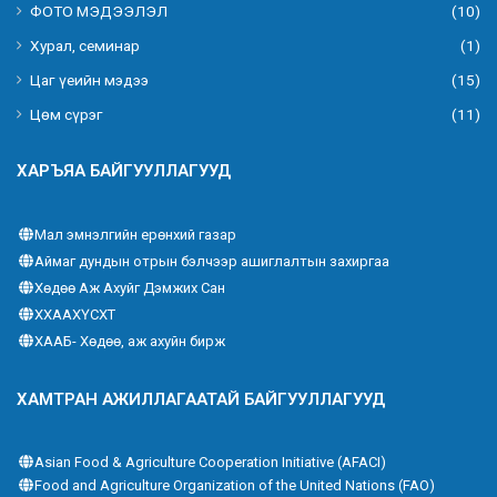
ФОТО МЭДЭЭЛЭЛ
(10)
Хурал, семинар
(1)
Цаг үеийн мэдээ
(15)
Цөм сүрэг
(11)
ХАРЪЯА БАЙГУУЛЛАГУУД
Мал эмнэлгийн ерөнхий газар
Аймаг дундын отрын бэлчээр ашиглалтын захиргаа
Хөдөө Аж Ахуйг Дэмжих Сан
ХХААХҮСХТ
ХААБ- Хөдөө, аж ахуйн бирж
ХАМТРАН АЖИЛЛАГААТАЙ БАЙГУУЛЛАГУУД
Asian Food & Agriculture Cooperation Initiative (AFACI)
Food and Agriculture Organization of the United Nations (FAO)