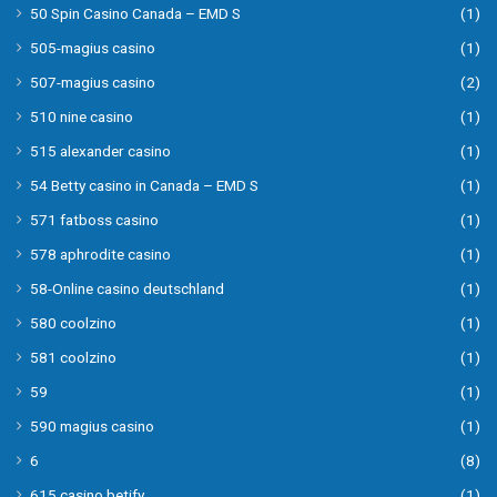
50 Spin Casino Canada – EMD S
(1)
505-magius casino
(1)
507-magius casino
(2)
510 nine casino
(1)
515 alexander casino
(1)
54 Betty casino in Canada – EMD S
(1)
571 fatboss casino
(1)
578 aphrodite casino
(1)
58-Online casino deutschland
(1)
580 coolzino
(1)
581 coolzino
(1)
59
(1)
590 magius casino
(1)
6
(8)
615 casino betify
(1)