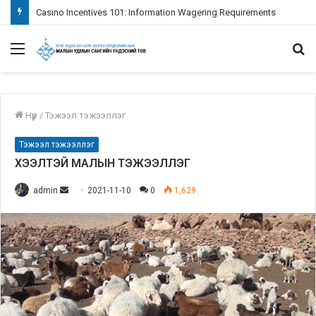
Casino Incentives 101: Information Wagering Requirements
Menu
S
fo
Нүүр
/
Тэжээл тэжээллэг
Тэжээл тэжээллэг
ХЭЭЛТЭЙ МАЛЫН ТЭЖЭЭЛЛЭГ
admin
S
2021-11-10
0
1,629
e
n
d
a
n
e
m