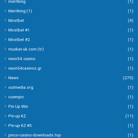
meritking
(1)
Meritking (1)
(1)
Mostbet
(9)
Mostbet #1
(1)
Mostbet #2
(1)
muskat-uk.com (tr)
(1)
neon54.casino
(1)
neon54casinos.gr
(1)
News
(270)
outmedia.org
(1)
ozempic
(1)
Pin Up Win
(1)
Pin-up KZ
(11)
Pin-up KZ #5
(1)
pinco-casino-downloads.top
(1)