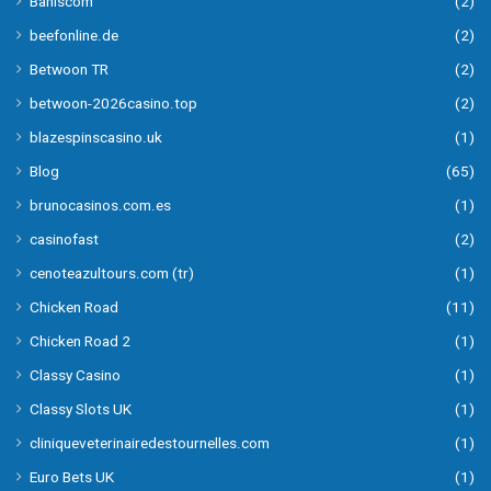
Bahiscom
(2)
beefonline.de
(2)
Betwoon TR
(2)
betwoon-2026casino.top
(2)
blazespinscasino.uk
(1)
Blog
(65)
brunocasinos.com.es
(1)
casinofast
(2)
cenoteazultours.com (tr)
(1)
Chicken Road
(11)
Chicken Road 2
(1)
Classy Casino
(1)
Classy Slots UK
(1)
cliniqueveterinairedestournelles.com
(1)
Euro Bets UK
(1)