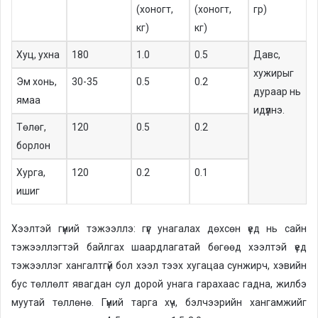
(хоногт,
(хоногт,
гр)
кг)
кг)
Хуц, ухна
180
1.0
0.5
Давс,
хужирыг
Эм хонь,
30-35
0.5
0.2
дураар нь
ямаа
идүүлнэ.
Төлөг,
120
0.5
0.2
борлон
Хурга,
120
0.2
0.1
ишиг
Хээлтэй гүүний тэжээллэ: гүүг унагалах дөхсөн үед нь сайн
тэжээллэгтэй байлгах шаардлагатай бөгөөд хээлтэй үед
тэжээллэг хангалтгүй бол хээл тээх хугацаа сунжирч, хэвийн
бус төллөлт явагдан сул дорой унага гарахаас гадна, жилбэ
муутай төллөнө. Гүүний тарга хүч, бэлчээрийн хангамжийг