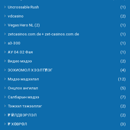
Uncrossable Rush
(1)
vdcasino
(2)
Vegas Hero NL (2)
(1)
zetcasinos.com.de + zet-casinos.com.de
(1)
а3-300
(1)
АУ 04.02 Фая
(1)
Видео мэдээ
(2)
ЗОХИОМОЛ ХЭЭЛТҮҮЛЭГ
(4)
Мэдээ мэдээлэл
(12)
Онцлох ангилал
(5)
Салбарын мэдээ
(7)
Тэжээл тэжээллэг
(2)
ҮР ҮЙЛДВЭРЛЭЛ
(2)
ҮР ХӨВРӨЛ
(3)