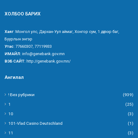
ХОЛБОО БАРИХ
Хаяг
: Монгол улс, Дархан-Уул аймаг, Хонгор сум, 1 дүгээр баг,
Буурлын энгэр
Утас
: 77660307, 77119933
ИМАЙЛ:
info@genebank.gov.mn
ВЭБ САЙТ:
http://genebank.gov.mn/
Ангилал
! Без рубрики
(939)
1
(25)
10
(3)
101-Vlad Casino Deutschland
(1)
11
(3)