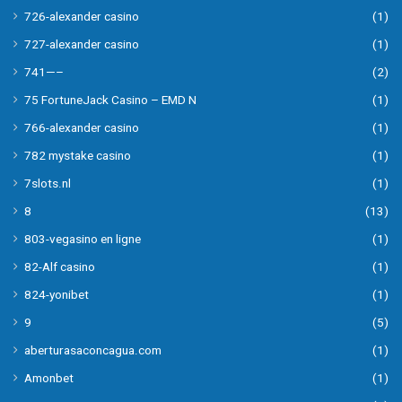
726-alexander casino
(1)
727-alexander casino
(1)
741—–
(2)
75 FortuneJack Casino – EMD N
(1)
766-alexander casino
(1)
782 mystake casino
(1)
7slots.nl
(1)
8
(13)
803-vegasino en ligne
(1)
82-Alf casino
(1)
824-yonibet
(1)
9
(5)
aberturasaconcagua.com
(1)
Amonbet
(1)