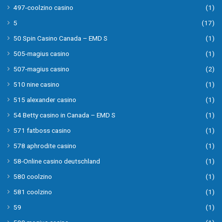
497-coolzino casino
(1)
5
(17)
50 Spin Casino Canada – EMD S
(1)
505-magius casino
(1)
507-magius casino
(2)
510 nine casino
(1)
515 alexander casino
(1)
54 Betty casino in Canada – EMD S
(1)
571 fatboss casino
(1)
578 aphrodite casino
(1)
58-Online casino deutschland
(1)
580 coolzino
(1)
581 coolzino
(1)
59
(1)