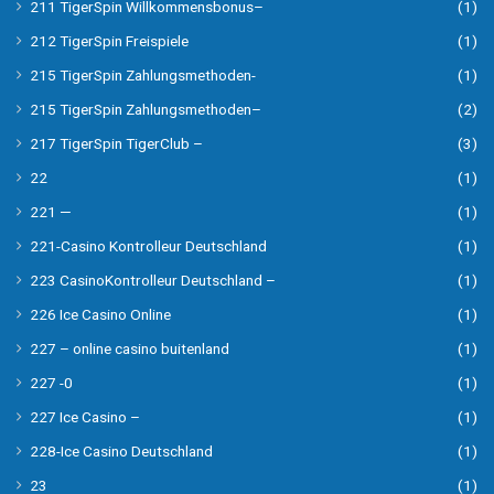
211 TigerSpin Willkommensbonus–
(1)
212 TigerSpin Freispiele
(1)
215 TigerSpin Zahlungsmethoden-
(1)
215 TigerSpin Zahlungsmethoden–
(2)
217 TigerSpin TigerClub –
(3)
22
(1)
221 —
(1)
221-Casino Kontrolleur Deutschland
(1)
223 CasinoKontrolleur Deutschland –
(1)
226 Ice Casino Online
(1)
227 – online casino buitenland
(1)
227 -0
(1)
227 Ice Casino –
(1)
228-Ice Casino Deutschland
(1)
23
(1)