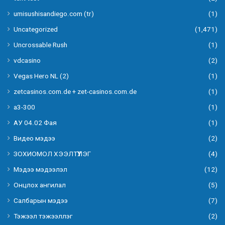
umisushisandiego.com (tr)
(1)
Uncategorized
(1,471)
Uncrossable Rush
(1)
vdcasino
(2)
Vegas Hero NL (2)
(1)
zetcasinos.com.de + zet-casinos.com.de
(1)
а3-300
(1)
АУ 04.02 Фая
(1)
Видео мэдээ
(2)
ЗОХИОМОЛ ХЭЭЛТҮҮЛЭГ
(4)
Мэдээ мэдээлэл
(12)
Онцлох ангилал
(5)
Салбарын мэдээ
(7)
Тэжээл тэжээллэг
(2)