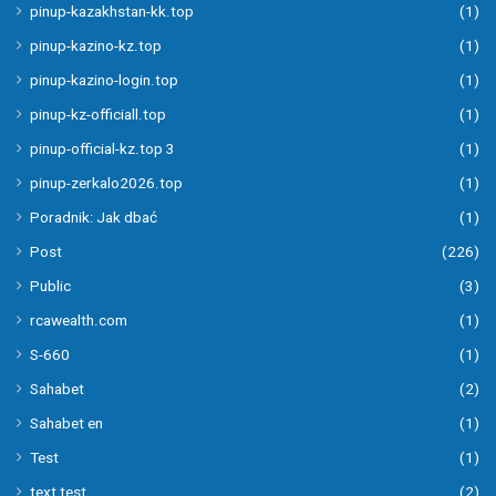
pinup-kazakhstan-kk.top
(1)
pinup-kazino-kz.top
(1)
pinup-kazino-login.top
(1)
pinup-kz-officiall.top
(1)
pinup-official-kz.top 3
(1)
pinup-zerkalo2026.top
(1)
Poradnik: Jak dbać
(1)
Post
(226)
Public
(3)
rcawealth.com
(1)
S-660
(1)
Sahabet
(2)
Sahabet en
(1)
Test
(1)
text test
(2)