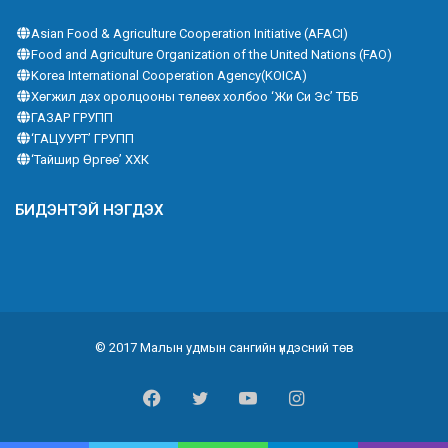
Asian Food & Agriculture Cooperation Initiative (AFACI)
Food and Agriculture Organization of the United Nations (FAO)
Korea International Cooperation Agency(KOICA)
Хөгжил дэх оролцооны төлөөх холбоо ‘Жи Си Эс’ ТББ
ГАЗАР ГРУПП
‘ГАЦУУРТ’ ГРУПП
‘Тайшир Өргөө’ ХХК
БИДЭНТЭЙ НЭГДЭХ
© 2017 Малын удмын сангийн үндэсний төв
Facebook
Twitter
YouTube
Instagram