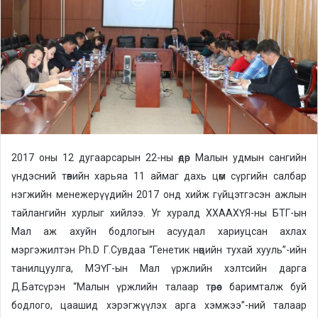
n
e
m
a
i
l
2017 оны 12 дугаарсарын 22-ны өдөр Малын удмын сангийн
үндэсний төвийн харьяа 11 аймаг дахь цөм сүргийн салбар
нэгжийн менежерүүдийн 2017 онд хийж гүйцэтгэсэн ажлын
тайлангийн хурлыг хийлээ. Уг хуралд ХХААХҮЯ-ны БТГ-ын
Мал аж ахуйн бодлогын асуудал хариуцсан ахлах
мэргэжилтэн Ph.D Г.Сувдаа “Генетик нөөцийн тухай хууль”-ийн
танилцуулга, МЭҮГ-ын Мал үржлийн хэлтсийн дарга
Д.Батсүрэн “Малын үржлийн талаар төрөөс баримталж буй
бодлого, цаашид хэрэгжүүлэх арга хэмжээ”-ний талаар