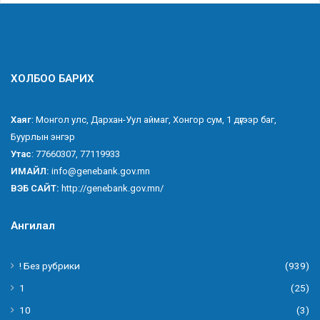
ХОЛБОО БАРИХ
Хаяг
: Монгол улс, Дархан-Уул аймаг, Хонгор сум, 1 дүгээр баг,
Буурлын энгэр
Утас
: 77660307, 77119933
ИМАЙЛ:
info@genebank.gov.mn
ВЭБ САЙТ:
http://genebank.gov.mn/
Ангилал
! Без рубрики
(939)
1
(25)
10
(3)