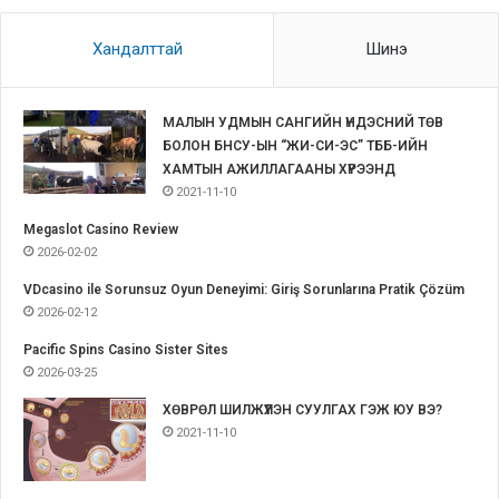
Хандалттай
Шинэ
МАЛЫН УДМЫН САНГИЙН ҮНДЭСНИЙ ТӨВ
БОЛОН БНСУ-ЫН “ЖИ-СИ-ЭС” ТББ-ИЙН
ХАМТЫН АЖИЛЛАГААНЫ ХҮРЭЭНД
2021-11-10
Megaslot Casino Review
2026-02-02
VDcasino ile Sorunsuz Oyun Deneyimi: Giriş Sorunlarına Pratik Çözüm
2026-02-12
Pacific Spins Casino Sister Sites
2026-03-25
ХӨВРӨЛ ШИЛЖҮҮЛЭН СУУЛГАХ ГЭЖ ЮУ ВЭ?
2021-11-10