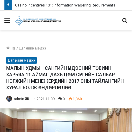
Casino Incentives 101: Information Wagering Requirements
Menu
S
fo
Нүүр
/
Цаг үеийн мэдээ
Цаг үеийн мэдээ
МАЛЫН УДМЫН САНГИЙН ҮНДЭСНИЙ ТӨВИЙН
ХАРЬЯА 11 АЙМАГ ДАХЬ ЦӨМ СҮРГИЙН САЛБАР
НЭГЖИЙН МЕНЕЖЕРҮҮДИЙН 2017 ОНЫ ТАЙЛАНГИЙН
ХУРАЛ БОЛЖ ӨНДӨРЛӨЛӨӨ
admin
S
2021-11-09
0
1,360
e
n
d
a