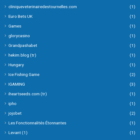
cliniqueveterinairedestournelles.com
(1)
Euro Bets UK
(1)
Games
(1)
glorycasino
(1)
Grandpashabet
(1)
hekim.blog (tr)
(1)
Hungary
(1)
Ice Fishing Game
(2)
IGAMING
(3)
iheartseeds.com (tr)
(1)
ipho
(1)
jojobet
(2)
Les Fonctionnalités Étonnantes
(1)
Levant (1)
(1)