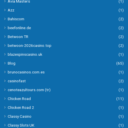
Avia Masters
(1)
Azz
(1)
Bahiscom
(2)
beefonline.de
(2)
Betwoon TR
(2)
betwoon-2026casino.top
(2)
blazespinscasino.uk
(1)
Blog
(65)
brunocasinos.com.es
(1)
casinofast
(2)
cenoteazultours.com (tr)
(1)
Chicken Road
(11)
Chicken Road 2
(1)
Classy Casino
(1)
Classy Slots UK
(1)