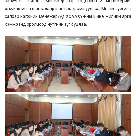
эзлүүлж “Шилдэг менежер”-ээр тодорсон 3 менежерийг
өргөмжлөл мөнгөн шагналаар шагнаж урамшууллаа. Мөн цөм сүргийн
салбар нэгжийн менежерүүд ХХААХҮЯ-ны шинэ жилийн арга
хэмжээнд оролцоод нутгийн зүг буцлаа.