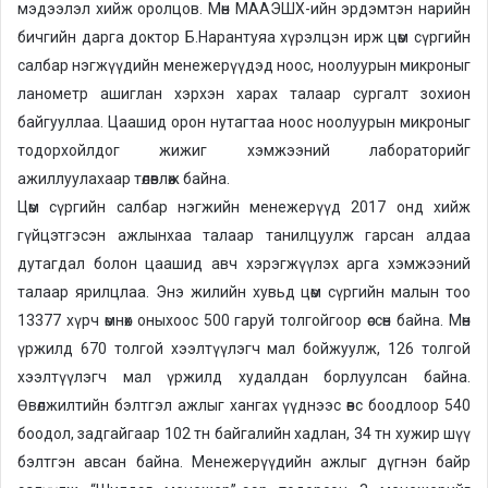
мэдээлэл хийж оролцов. Мөн МААЭШХ-ийн эрдэмтэн нарийн
бичгийн дарга доктор Б.Нарантуяа хүрэлцэн ирж цөм сүргийн
салбар нэгжүүдийн менежерүүдэд ноос, ноолуурын микроныг
ланометр ашиглан хэрхэн харах талаар сургалт зохион
байгууллаа. Цаашид орон нутагтаа ноос ноолуурын микроныг
тодорхойлдог жижиг хэмжээний лабораторийг
ажиллуулахаар төлөвлөж байна.
Цөм сүргийн салбар нэгжийн менежерүүд 2017 онд хийж
гүйцэтгэсэн ажлынхаа талаар танилцуулж гарсан алдаа
дутагдал болон цаашид авч хэрэгжүүлэх арга хэмжээний
талаар ярилцлаа. Энэ жилийн хувьд цөм сүргийн малын тоо
13377 хүрч өмнөх оныхоос 500 гаруй толгойгоор өссөн байна. Мөн
үржилд 670 толгой хээлтүүлэгч мал бойжуулж, 126 толгой
хээлтүүлэгч мал үржилд худалдан борлуулсан байна.
Өвөлжилтийн бэлтгэл ажлыг хангах үүднээс өвс боодлоор 540
боодол, задгайгаар 102 тн байгалийн хадлан, 34 тн хужир шүү
бэлтгэн авсан байна. Менежерүүдийн ажлыг дүгнэн байр