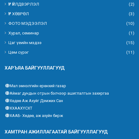
ҮР ҮЙЛДВЭРЛЭЛ
(2)
ҮР ХӨВРӨЛ
(3)
ФОТО МЭДЭЭЛЭЛ
(10)
Хурал, семинар
(1)
Цаг үеийн мэдээ
(15)
Цөм сүрэг
(11)
ХАРЪЯА БАЙГУУЛЛАГУУД
Мал эмнэлгийн ерөнхий газар
Аймаг дундын отрын бэлчээр ашиглалтын захиргаа
Хөдөө Аж Ахуйг Дэмжих Сан
ХХААХҮСХТ
ХААБ- Хөдөө, аж ахуйн бирж
ХАМТРАН АЖИЛЛАГААТАЙ БАЙГУУЛЛАГУУД