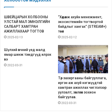
ШВЕЙЦАРЫН ХОЛБООНЫ
“Хөдөө аж ахуйн менежмент,
УЛСТАЙ МАЛ ЭМНЭЛГИЙН
экосистемийн тогтвортой
САЛБАРТ ХАМТРАН
байдлыг хангах” (STREAM+)
АЖИЛЛАХААР ТОГТОВ
төсөл
2025-02-13
2025-02-12
Шүлхий өвчний үед малд
ямар шинж тэмдгүүд илрэх
вэ
2022-03-31
Төр захиргааны байгууллага,
иргэн аж ахуй нэгжүүдтэй
хамтран ажиллах чиглэлээр
уулзалт, зөвлөгөөн зохион
байгуулав.
2022-03-31