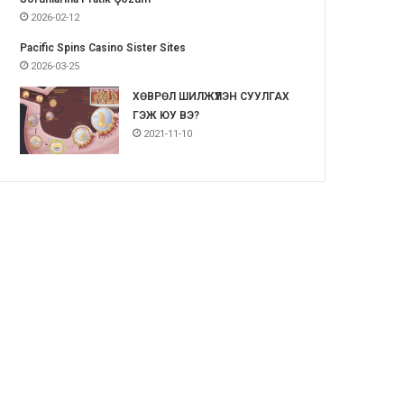
2026-02-12
Pacific Spins Casino Sister Sites
2026-03-25
ХӨВРӨЛ ШИЛЖҮҮЛЭН СУУЛГАХ
ГЭЖ ЮУ ВЭ?
2021-11-10