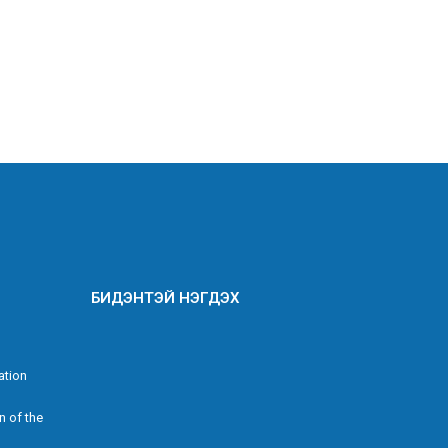
БИДЭНТЭЙ НЭГДЭХ
ation
n of the