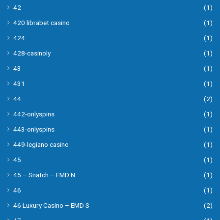
42
(1)
420 librabet casino
(1)
424
(1)
428-casinoly
(1)
43
(1)
431
(1)
44
(2)
442-onlyspins
(1)
443-onlyspins
(1)
449-legiano casino
(1)
45
(1)
45 – Snatch – EMD N
(1)
46
(1)
46 Luxury Casino – EMD S
(2)