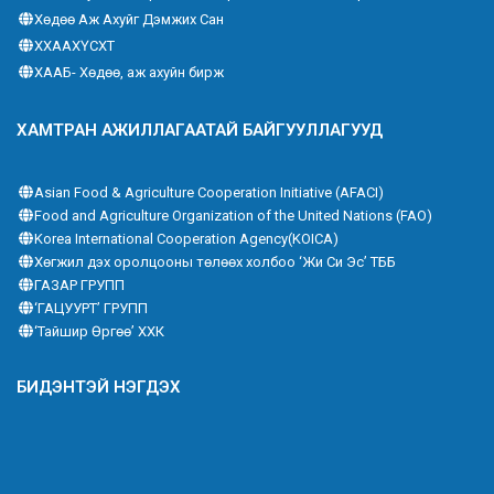
Хөдөө Аж Ахуйг Дэмжих Сан
ХХААХҮСХТ
ХААБ- Хөдөө, аж ахуйн бирж
ХАМТРАН АЖИЛЛАГААТАЙ БАЙГУУЛЛАГУУД
Asian Food & Agriculture Cooperation Initiative (AFACI)
Food and Agriculture Organization of the United Nations (FAO)
Korea International Cooperation Agency(KOICA)
Хөгжил дэх оролцооны төлөөх холбоо ‘Жи Си Эс’ ТББ
ГАЗАР ГРУПП
‘ГАЦУУРТ’ ГРУПП
‘Тайшир Өргөө’ ХХК
БИДЭНТЭЙ НЭГДЭХ