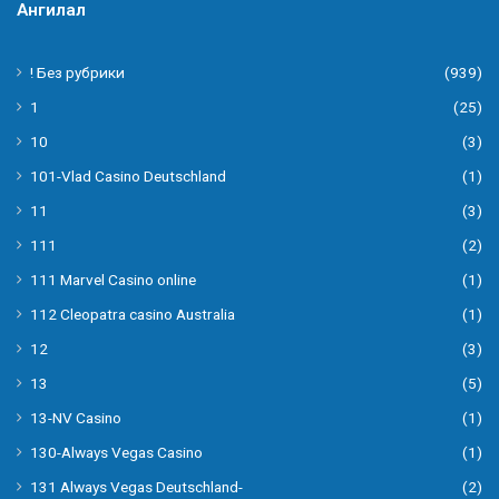
Ангилал
! Без рубрики
(939)
1
(25)
10
(3)
101-Vlad Casino Deutschland
(1)
11
(3)
111
(2)
111 Marvel Casino online
(1)
112 Cleopatra casino Australia
(1)
12
(3)
13
(5)
13-NV Casino
(1)
130-Always Vegas Casino
(1)
131 Always Vegas Deutschland-
(2)