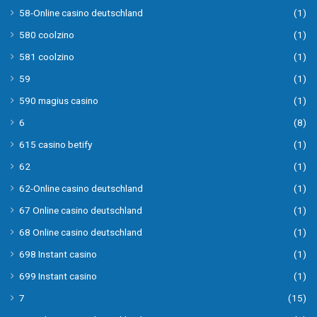
58-Online casino deutschland
(1)
580 coolzino
(1)
581 coolzino
(1)
59
(1)
590 magius casino
(1)
6
(8)
615 casino betify
(1)
62
(1)
62-Online casino deutschland
(1)
67 Online casino deutschland
(1)
68 Online casino deutschland
(1)
698 Instant casino
(1)
699 Instant casino
(1)
7
(15)