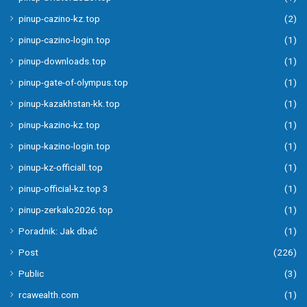
pinup-cazino-kz.top
(2)
pinup-cazino-login.top
(1)
pinup-downloads.top
(1)
pinup-gate-of-olympus.top
(1)
pinup-kazakhstan-kk.top
(1)
pinup-kazino-kz.top
(1)
pinup-kazino-login.top
(1)
pinup-kz-officiall.top
(1)
pinup-official-kz.top 3
(1)
pinup-zerkalo2026.top
(1)
Poradnik: Jak dbać
(1)
Post
(226)
Public
(3)
rcawealth.com
(1)