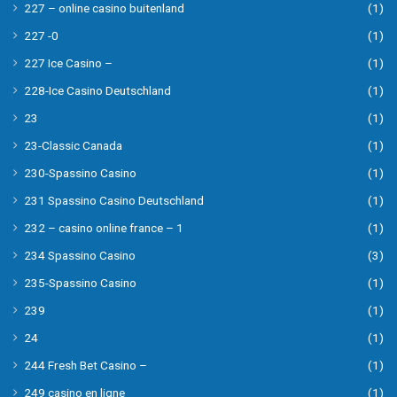
227 – online casino buitenland
(1)
227 -0
(1)
227 Ice Casino –
(1)
228-Ice Casino Deutschland
(1)
23
(1)
23-Classic Canada
(1)
230-Spassino Casino
(1)
231 Spassino Casino Deutschland
(1)
232 – casino online france – 1
(1)
234 Spassino Casino
(3)
235-Spassino Casino
(1)
239
(1)
24
(1)
244 Fresh Bet Casino –
(1)
249 casino en ligne
(1)