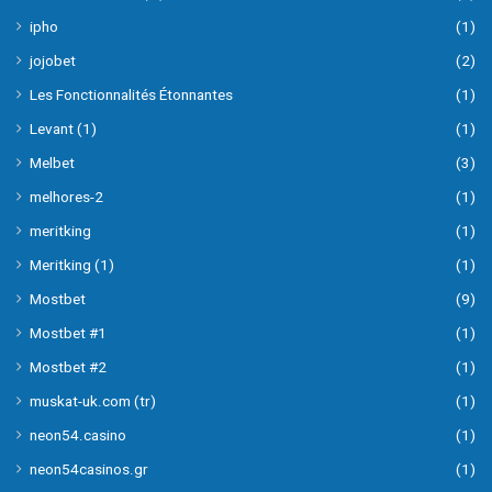
ipho
(1)
jojobet
(2)
Les Fonctionnalités Étonnantes
(1)
Levant (1)
(1)
Melbet
(3)
melhores-2
(1)
meritking
(1)
Meritking (1)
(1)
Mostbet
(9)
Mostbet #1
(1)
Mostbet #2
(1)
muskat-uk.com (tr)
(1)
neon54.casino
(1)
neon54casinos.gr
(1)