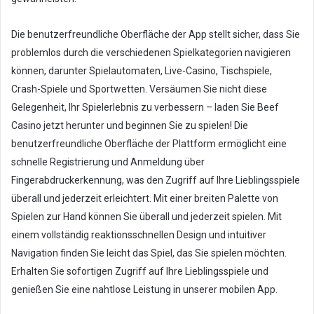
Die benutzerfreundliche Oberfläche der App stellt sicher, dass Sie
problemlos durch die verschiedenen Spielkategorien navigieren
können, darunter Spielautomaten, Live-Casino, Tischspiele,
Crash-Spiele und Sportwetten. Versäumen Sie nicht diese
Gelegenheit, Ihr Spielerlebnis zu verbessern – laden Sie Beef
Casino jetzt herunter und beginnen Sie zu spielen! Die
benutzerfreundliche Oberfläche der Plattform ermöglicht eine
schnelle Registrierung und Anmeldung über
Fingerabdruckerkennung, was den Zugriff auf Ihre Lieblingsspiele
überall und jederzeit erleichtert. Mit einer breiten Palette von
Spielen zur Hand können Sie überall und jederzeit spielen. Mit
einem vollständig reaktionsschnellen Design und intuitiver
Navigation finden Sie leicht das Spiel, das Sie spielen möchten.
Erhalten Sie sofortigen Zugriff auf Ihre Lieblingsspiele und
genießen Sie eine nahtlose Leistung in unserer mobilen App.