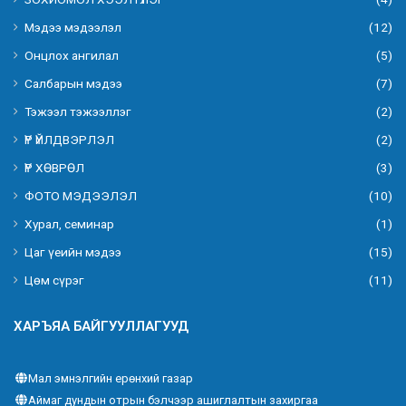
Мэдээ мэдээлэл
(12)
Онцлох ангилал
(5)
Салбарын мэдээ
(7)
Тэжээл тэжээллэг
(2)
ҮР ҮЙЛДВЭРЛЭЛ
(2)
ҮР ХӨВРӨЛ
(3)
ФОТО МЭДЭЭЛЭЛ
(10)
Хурал, семинар
(1)
Цаг үеийн мэдээ
(15)
Цөм сүрэг
(11)
ХАРЪЯА БАЙГУУЛЛАГУУД
Мал эмнэлгийн ерөнхий газар
Аймаг дундын отрын бэлчээр ашиглалтын захиргаа