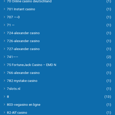
70 Online casino deutschland
(1)
701 Instant casino
(1)
707 —-0
(1)
71 —
(1)
724-alexander casino
(1)
726-alexander casino
(1)
727-alexander casino
(1)
741—–
(2)
75 FortuneJack Casino – EMD N
(1)
766-alexander casino
(1)
782 mystake casino
(1)
7slots.nl
(1)
8
(13)
803-vegasino en ligne
(1)
82-Alf casino
(1)