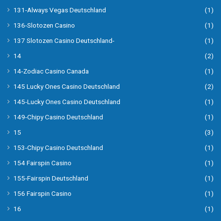
131-Always Vegas Deutschland
(1)
136-Slotozen Casino
(1)
137 Slotozen Casino Deutschland-
(1)
14
(2)
14-Zodiac Casino Canada
(1)
145 Lucky Ones Casino Deutschland
(2)
145-Lucky Ones Casino Deutschland
(1)
149-Chipy Casino Deutschland
(1)
15
(3)
153-Chipy Casino Deutschland
(1)
154 Fairspin Casino
(1)
155-Fairspin Deutschland
(1)
156 Fairspin Casino
(1)
16
(1)