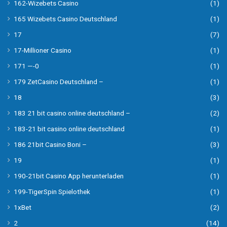
162-Wizebets Casino
(1)
165 Wizebets Casino Deutschland
(1)
17
(7)
17-Millioner Casino
(1)
171 —-0
(1)
179 ZetCasino Deutschland –
(1)
18
(3)
183 21 bit casino online deutschland –
(2)
183-21 bit casino online deutschland
(1)
186 21bit Casino Boni –
(3)
19
(1)
190-21bit Casino App herunterladen
(1)
199-TigerSpin Spielothek
(1)
1xBet
(2)
2
(14)