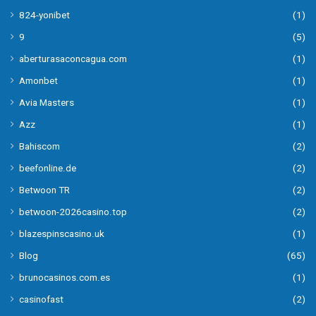
824-yonibet
(1)
9
(5)
aberturasaconcagua.com
(1)
Amonbet
(1)
Avia Masters
(1)
Azz
(1)
Bahiscom
(2)
beefonline.de
(2)
Betwoon TR
(2)
betwoon-2026casino.top
(2)
blazespinscasino.uk
(1)
Blog
(65)
brunocasinos.com.es
(1)
casinofast
(2)