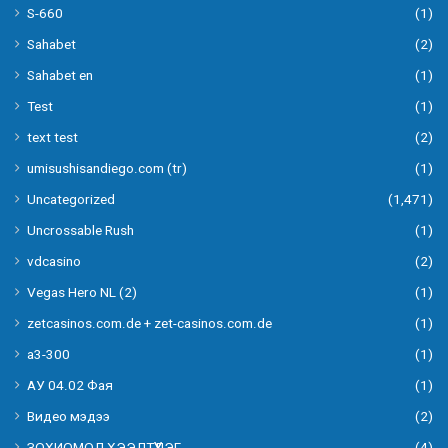
S-660
(1)
Sahabet
(2)
Sahabet en
(1)
Test
(1)
text test
(2)
umisushisandiego.com (tr)
(1)
Uncategorized
(1,471)
Uncrossable Rush
(1)
vdcasino
(2)
Vegas Hero NL (2)
(1)
zetcasinos.com.de + zet-casinos.com.de
(1)
а3-300
(1)
АУ 04.02 Фая
(1)
Видео мэдээ
(2)
ЗОХИОМОЛ ХЭЭЛТҮҮЛЭГ
(4)