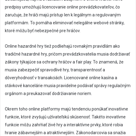
predpisy umožňujú licencovanie online prevádzkovateľov, čo
zaručuje, že hráči majú prístup len k legálnym a regulovaným
platformám. To pomáha eliminovať nelegálne webové stránky,
ktoré môžu byť nebezpečné pre hráčov.
Online hazardné hry tiež podliehajú rovnakým pravidlám ako
tradičné hazardné hry, pričom prevádzkovatelia musia dodržiavať
zákony týkajúce sa ochrany hráčov a fair play. To znamená, že
musia zabezpečiť spravodlivé hry, transparentnosť a
dôveryhodnosť v transakciách. Licencované online kasína a
stávkové kancelárie musia pravidelne podávať správy regulačným
orgánom a preukazovať dodržiavanie noriem.
Okrem toho online platformy majú tendenciu ponúkať inovatívne
funkcie, ktoré zvyšujú užívateľskú skúsenosť. Takéto inovatívne
funkcie môžu zahŕňať živé hry a interaktívne prvky, ktoré robia
hranie zábavnejším a atraktívnejším. Zákonodarcovia sa snažia