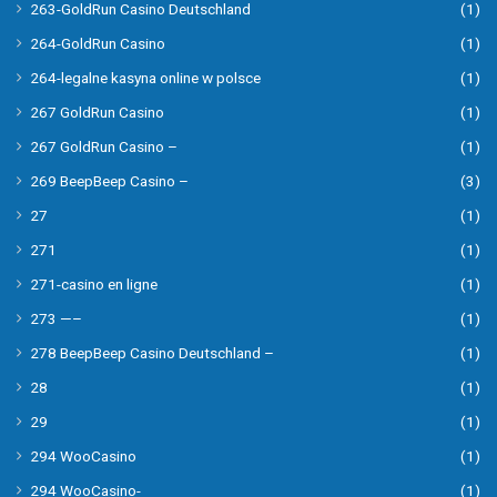
263-GoldRun Casino Deutschland
(1)
264-GoldRun Casino
(1)
264-legalne kasyna online w polsce
(1)
267 GoldRun Casino
(1)
267 GoldRun Casino –
(1)
269 BeepBeep Casino –
(3)
27
(1)
271
(1)
271-casino en ligne
(1)
273 —–
(1)
278 BeepBeep Casino Deutschland –
(1)
28
(1)
29
(1)
294 WooCasino
(1)
294 WooCasino-
(1)