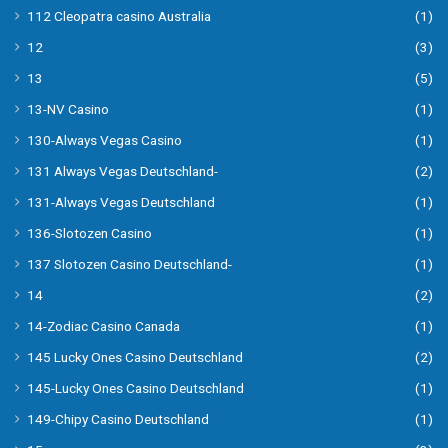
112 Cleopatra casino Australia
(1)
12
(3)
13
(5)
13-NV Casino
(1)
130-Always Vegas Casino
(1)
131 Always Vegas Deutschland-
(2)
131-Always Vegas Deutschland
(1)
136-Slotozen Casino
(1)
137 Slotozen Casino Deutschland-
(1)
14
(2)
14-Zodiac Casino Canada
(1)
145 Lucky Ones Casino Deutschland
(2)
145-Lucky Ones Casino Deutschland
(1)
149-Chipy Casino Deutschland
(1)