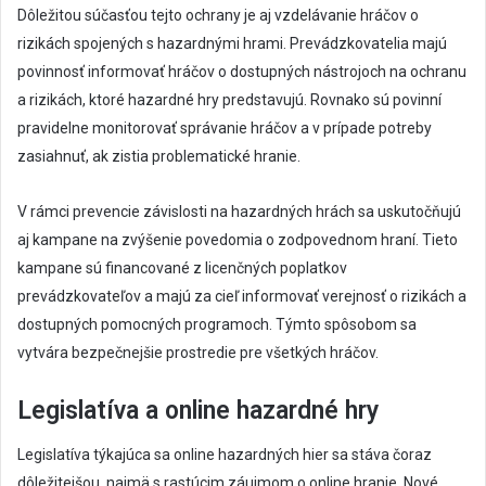
Dôležitou súčasťou tejto ochrany je aj vzdelávanie hráčov o
rizikách spojených s hazardnými hrami. Prevádzkovatelia majú
povinnosť informovať hráčov o dostupných nástrojoch na ochranu
a rizikách, ktoré hazardné hry predstavujú. Rovnako sú povinní
pravidelne monitorovať správanie hráčov a v prípade potreby
zasiahnuť, ak zistia problematické hranie.
V rámci prevencie závislosti na hazardných hrách sa uskutočňujú
aj kampane na zvýšenie povedomia o zodpovednom hraní. Tieto
kampane sú financované z licenčných poplatkov
prevádzkovateľov a majú za cieľ informovať verejnosť o rizikách a
dostupných pomocných programoch. Týmto spôsobom sa
vytvára bezpečnejšie prostredie pre všetkých hráčov.
Legislatíva a online hazardné hry
Legislatíva týkajúca sa online hazardných hier sa stáva čoraz
dôležitejšou, najmä s rastúcim záujmom o online hranie. Nové